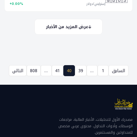
🇬🇧🇺🇸
إسترليني/دولار
+0.00%
عرض المزيد من الأخبار
السابق
1
…
39
40
41
…
808
التالي
مصدرك الأول للتحليلات، الأخبار المالية، مراجعات
الوسطاء، وأدوات التداول. محتوى عربي مخصص
للمتداولين والمستثمرين.