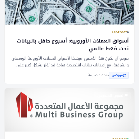
FXStreet
أسواق العملات الأوروبية: أسبوع حافل بالبيانات
تحت ضغط عالمي
يتوقع أن يكون هذا الأسبوع مزدحمًا لأسواق العملات الأوروبية الوسطى
والشرقية، مع إصدارات بيانات اقتصادية هامة قد تؤثر بشكل كبير على
تقييماتها. ستعلن جمهورية التشيك عن معدل التضخم، بينما ستعلن
منذ 17 دقيقة
فوركس
تركيا عن تقرير التضخم. بالإضافة إلى ذلك، ستُنشر بولندا بيانات الناتج
المحلي الإجمالي والتضخم الأساسي، والتي تعتبر حاسمة لفهم الأداء
الاقتصادي للبلاد. ستتم مراقبة هذه النقاط البيانية عن كثب من قبل
السوق السعودي
المستثمرين والتداولين، لأنها ستوفر رؤى حول الأداء الاقتصادي لهذه
البلدان ويمكن أن تؤثر على قرارات السياسة النقدية. تأتي إصدارات هذه
المؤشرات الاقتصادية في وقت يتعرض السوق العالمي للضغط، مع
مساهمة عوامل مختلفة في عدم اليقين والتقلبات. العملات الأوروبية
الوسطى والشرقية، على وجه الخصوص، حساسة للاتجاهات الاقتصادية
العالمية وقرارات السياسة النقدية في الاقتصادات الكبرى. وبالتالي، فإن