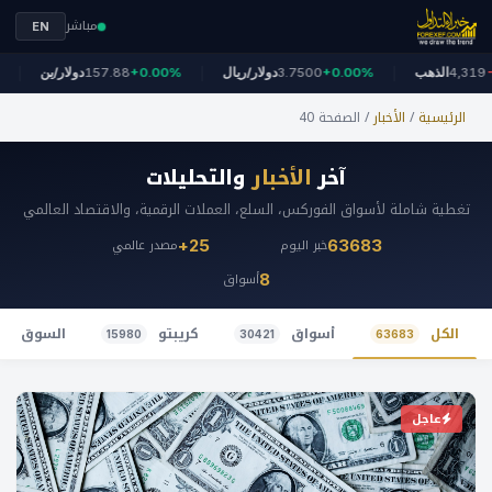
مباشر
EN
-0.
4,319
الذهب
+0.00%
3.7500
دولار/ريال
+0.00%
157.88
دولار/ين
الرئيسية
/
الأخبار
/
الصفحة 40
آخر
الأخبار
والتحليلات
تغطية شاملة لأسواق الفوركس، السلع، العملات الرقمية، والاقتصاد العالمي
خبر اليوم
مصدر عالمي
25+
63683
أسواق
8
الكل
أسواق
كريبتو
السوق ال
15980
30421
63683
عاجل