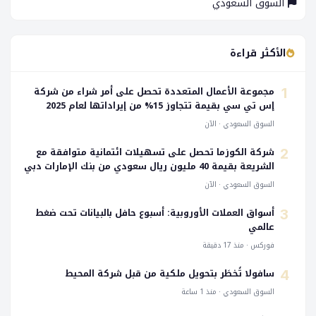
السوق السعودي
الأكثر قراءة
مجموعة الأعمال المتعددة تحصل على أمر شراء من شركة
1
إس تي سي بقيمة تتجاوز 15% من إيراداتها لعام 2025
السوق السعودي · الآن
شركة الكوزما تحصل على تسهيلات ائتمانية متوافقة مع
2
الشريعة بقيمة 40 مليون ريال سعودي من بنك الإمارات دبي
الوطني
السوق السعودي · الآن
أسواق العملات الأوروبية: أسبوع حافل بالبيانات تحت ضغط
3
عالمي
فوركس · منذ 17 دقيقة
سافولا تُخطَر بتحويل ملكية من قبل شركة المحيط
4
السوق السعودي · منذ 1 ساعة