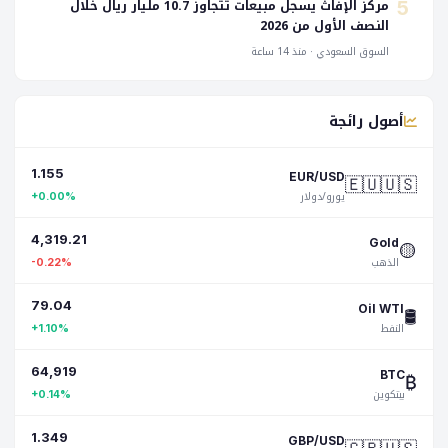
مركز الإفاث يسجل مبيعات تتجاوز 10.7 مليار ريال خلال
5
النصف الأول من 2026
السوق السعودي · منذ 14 ساعة
أصول رائجة
1.155
🇪🇺🇺🇸
EUR/USD
يورو/دولار
+0.00%
4,319.21
🟡
Gold
الذهب
-0.22%
79.04
🛢️
Oil WTI
النفط
+1.10%
64,919
₿
BTC
بيتكوين
+0.14%
1.349
GBP/USD