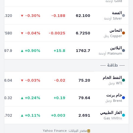
Gold
أونصة
الفضة
63.320
▼ -0.30%
-0.188
62.100
Silver
أونصة
النحاس
6.7580
▼ -0.04%
-0.0025
6.7250
Copper
رطل
البلاتين
1797.9
▲ +0.90%
+15.8
1762.7
Platinum
أونصة
── طاقة ──
النفط الخام
76.04
▼ -0.03%
-0.02
75.20
WTI
برميل
خام برنت
80.32
▲ +0.24%
+0.19
79.64
Brent
برميل
الغاز الطبيعي
2.702
▲ +0.11%
+0.003
2.691
Gas
MMBtu
مصدر البيانات: Yahoo Finance