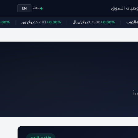
صيات السوق
مباشر
EN
+0
4,247
الذهب
+0.00%
3.7500
دولار/ريال
+0.00%
157.61
دولار/ين
اً
تقرير اليوم