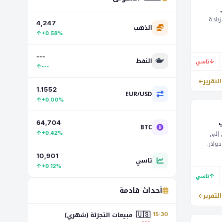
 دولار مع زيادة
4,247
الذهب
↑
+0.58%
البيتكوين ارتفاعاً بنسبة 1.15% إلى 65237 دولار.
ليوم،
---
رة في
النفط
↓
تاسي
↑
---
التقرير
1.1552
EUR/USD
↑
+0.00%
64,704
BTC
 إلى
↑
+0.42%
فاع سعره بنسبة 0.87% إلى 4050.90 دولار.
ريطاني
10,901
تاسي
لعملات
↑
+0.12%
↑
تاسي
أحداث قادمة
التقرير
🇺🇸
مبيعات التجزئة (شهري)
15:30