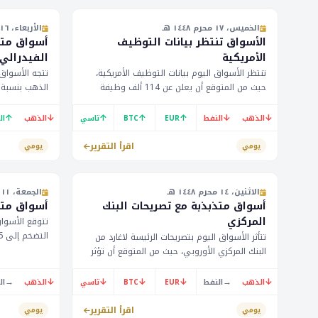
الخميس، ١٧ محرم ١٤٤٨ هـ
الأربعاء، ١٦ محرم ١٤٤٨ هـ
الأسواق تنتظر بيانات التوظيف
أسواق متو
الأمريكية
الفيدرالي
تنتظر الأسواق اليوم بيانات التوظيف الأمريكية،
تتجه الأسواق
حيث من المتوقع أن يعلن عن 114 ألف وظيفة
جديدة، مع استمرار تأثير أسعار النفط على اقتصاد
الخليج. كما يترقب المستثمرون تأثير هذه البيانات
إ
↑
↓
↑
↑
↑
↓
↓
الذهب
النفط
EUR
BTC
تاسي
الذهب
ال
على سعر الذهب والعملات.
في وقت لاحق 
اقرأ التقرير
يومي
يومي
الاثنين، ١٤ محرم ١٤٤٨ هـ
الجمعة، ١١ محرم ١٤٤٨ هـ
أسواق متذبذبة مع تصريحات البنك
أسواق متقل
المركزي
تتوقع الأسواق 
تتأثر الأسواق اليوم بتصريحات الرئيسة لاغارد من
والعملات. كما
البنك المركزي الأوروبي، حيث من المتوقع أن تؤثر
الولايات المتح
على سعر اليورو مقابل الدولار الأمريكي. كما
على أسعار ال
ينتظر المستثمرون بيانات مبيعات التجزئة في
→
↓
↓
↓
↓
→
↓
الذهب
النفط
EUR
BTC
تاسي
الذهب
ال
اليابان. يترقب المستثمرون خوفاً من أي تغييرات
في السياسة النقدية.
اقرأ التقرير
يومي
يومي