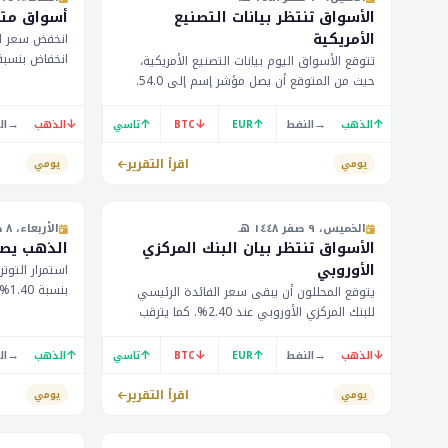
الأسواق تنتظر بيانات التصنيع
أسواق متق
الأمريكية
تتوقع الأسواق اليوم بيانات التصنيع الأمريكية،
حيث من المتوقع أن يصل مؤشر إسم إلى 54.0.
مؤشر ثقة الم
كما يترقب المستثمرون تأثير تصريحات ترامب على
مفاوضات إيران الجديدة. وقد أثر ذلك على مؤشر
→
↓
↑
↓
↑
→
↑
الذهب
النفط
EUR
BTC
تاسي
الذهب
ال
الدولار الأمريكي، حيث انخفض إلى أقل من
100.00.
اقرأ التقرير
يومي
يومي
الخميس، ٩ صفر ١٤٤٨ هـ
الأربعاء، ٨ صفر ١٤٤٨ هـ
الأسواق تنتظر بيان البنك المركزي
الذهب يصع
الأوروبي
استمرار التوت
يتوقع المحللون أن يبقى سعر الفائدة الرئيسي
للبنك المركزي الأوروبي عند 2.40%. كما يترقب
دولار. من الم
المستثمرون بيانات البطالة في أستراليا والولايات
الاستهلاكي ا
المتحدة. يتأثر السوق أيضاً بتراجع سعر الذهب
→
↑
↑
↓
↑
→
↓
الذهب
النفط
EUR
BTC
تاسي
الذهب
ال
الساعة 12:00 بتوقيت الرياض.
بنسبة 0.57% إلى 4128.20 دولار.
اقرأ التقرير
يومي
يومي