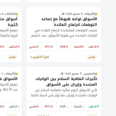
الأربعاء، ٩ محرم ١٤٤٨ هـ
الثلاثاء، ٨ محرم ١٤٤٨ هـ
الأسواق تواجه هبوطاً مع تصاعد
أسواق متقل
التوقعات لارتفاع الفائدة
كثيرة
تسببت التوقعات المتصاعدة لارتفاع الفائدة في
تتوقع الأسواق
الولايات المتحدة في هبوط الأسواق، حيث انخفض
أوروبا وأمريك
سعر الذهب إلى 4072.20 دولار، وانخفضت عملة
المشتريات الفر
البيتكوين إلى 62676 دولار. كما تأثر سعر النفط
والأمريكية. و
↓
↓
↓
↓
↓
↓
↓
الذهب
النفط
EUR
BTC
تاسي
الذهب
ال
بتراجع الطلب المتوقع.
الأسواق، خاصة
النفط والذهب
اقرأ التقرير
يومي
يومي
الخميس، ٣ محرم ١٤٤٨ هـ
الأربعاء، ٢ محرم ١٤٤٨ هـ
تأثيرات اتفاقية السلام بين الولايات
الأسواق في
المتحدة وإيران على الأسواق
تتوقع الأسواق
عند 75
تأتي الأسواق اليوم متأثرة باتفاقية السلام بين
الذهب والنفط
الولايات المتحدة وإيران، مما يؤثر على أسعار النفط
والذهب. يترقب المستثمرون بيانات الناتج المحلي
على سعر صرف ا
الإجمالي لنيوزيلندا، حيث تُظهر النتائج نمواً بنسبة
↓
→
↓
↓
→
→
↑
الذهب
النفط
EUR
BTC
تاسي
الذهب
ال
الأمريكي.
0.8% في الربع الأول. كما ينتظر سوق العملات