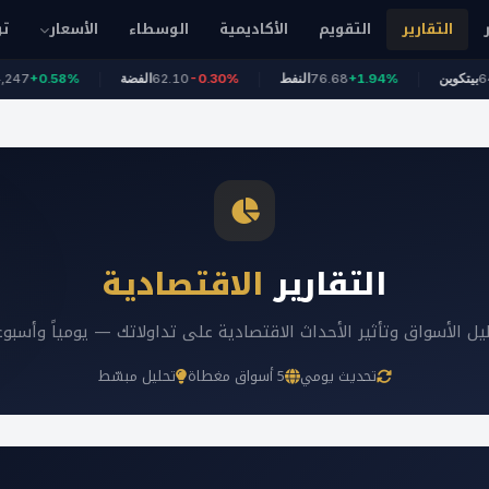
التقارير
التقويم
الأكاديمية
الوسطاء
الأسعار
تو
+
64,704
بيتكوين
+1.94%
76.68
النفط
-0.30%
62.10
الفضة
.58%
التقارير
الاقتصادية
يل الأسواق وتأثير الأحداث الاقتصادية على تداولاتك — يومياً وأسبوعي
تحديث يومي
5 أسواق مغطاة
تحليل مبسّط