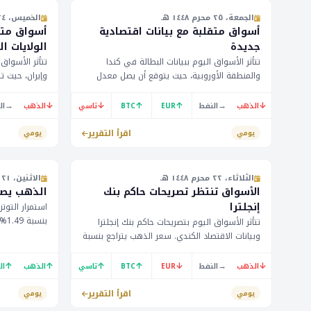
الجمعة، ٢٥ محرم ١٤٤٨ هـ
الخميس، ٢٤ محرم ١٤٤٨ هـ
أسواق متقلبة مع بيانات اقتصادية
أسواق متوت
جديدة
الولايات ا
تتأثر الأسواق اليوم ببيانات البطالة في كندا
تتأثر الأسواق 
والمنطقة الأوروبية، حيث يتوقع أن يصل معدل
البطالة إلى 6.6%، كما تتأثر بأسعار الذهب التي
إ
تراجعت بنسبة 0.28% إلى 4129.10 دولار. كما
متوفر. يُتوقع 
→
↓
↓
↑
↑
→
↓
الذهب
النفط
EUR
BTC
تاسي
الذهب
ال
ينتظر المستثمرون تقرير السياسة النقدية للبنك
وبالتالي على 
الفدرالي الأمريكي.
اقرأ التقرير
يومي
يومي
الثلاثاء، ٢٢ محرم ١٤٤٨ هـ
الاثنين، ٢١ محرم ١٤٤٨ هـ
الأسواق تنتظر تصريحات حاكم بنك
الذهب يصع
إنجلترا
استمرار التوت
تتأثر الأسواق اليوم بتصريحات حاكم بنك إنجلترا
المستثمرون بيا
وبيانات الاقتصاد الكندي. سعر الذهب يتراجع بنسبة
يؤثر ذلك على 
0.58% إلى 4143.50 دولار، في حين يرتفع سعر
البيتكوين بنسبة 0.17% إلى 63219 دولار.
↑
↑
↑
↑
↓
→
↓
الذهب
النفط
EUR
BTC
تاسي
الذهب
ال
اقرأ التقرير
يومي
يومي