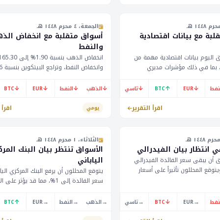
حين ت
60788 دولار.
الجمعة، ٤ محرم ١٤٤٨ هـ
بة مع بيانات اقتصادية
أسواق متقلبة مع انخفاض الذ
والنفط
 اليوم بيانات اقتصادية مهمة من
ا، بما في ذلك مؤشرات مديري
نسية والألمانية والبريطانية
إلى 62762 دولار. يُتوقع إعلان ميزانية ا
هذه البيانات قد تؤثر على اتجاهات
العام في المم
↓
↓
↓
↓
↓
↑
↓
نفط
EUR
BTC
تاسي
الذهب
النفط
EUR
BTC
 مع استمرار التقلبات في أسعار
بتوقيت الرياض.
.
اقرأ التقرير
اقرأ 
يومي
الثلاثاء، ١ محرم ١٤٤٨ هـ
 انتظار بيان الفيدرالي
الأسواق تنتظر بيان البنك المر
الياباني
 أن يبقى سعر الفائدة الفيدرالي
3.%، ويتوقع المحللون تأثيراً على أسعار
يتوقع المحللون أن يرفع البنك المركزي اليا
. يتوقع مؤشر أسعار المستهلك في
سعر الفائدة إلى 1%، مما قد يؤثر ع
المملكة المتحدة أن يصل إلى 3.0%، مما قد يؤثر
المالية. كما تنتظر الأسواق بيان البنك الم
لجنيه الإسترليني مقابل الدولار
الأسترالي. يُتوقع أن يبقى سعر الفائدة ا
↑
→
→
→
→
↓
→
نفط
EUR
BTC
تاسي
الذهب
النفط
EUR
BTC
عند 4.35%.