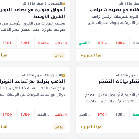
الخميس، ٢ صفر ١٤٤٨ هـ
لبة مع تصريحات ترامب
أسواق متوترة مع تصاعد التوتر
الشرق الأوسط
 اليوم بتصريحات الرئيس ترامب
م الأمريكية. يتوقع تحديثات على
تسببت التوترات في الشرق الأوسط في ت
ليقين حول السياسة النقدية. يترقب
سوقية متوترة، حيث انخفض سعر الذهب 
يانات التضخم وآراء عضو مجلس
0.32% إلى 4038.90 دولار، في حين ل
فدرالي جيفيرسون.
بيانات عن النفط. يُتوقع أن يؤثر هذا على
↓
↓
↓
↓
↑
↓
↓
نفط
EUR
BTC
تاسي
الذهب
النفط
EUR
BTC
الخليج، خاصة مع ارتباط أسعار النفط بالاق
المحلية.
اقرأ التقرير
اقرأ 
يومي
الاثنين، ٢٨ محرم ١٤٤٨ هـ
تظر بيانات التضخم
الذهب يتراجع مع تصاعد التوترا
تراجع سعر الذهب بن
دولار، مع تصاعد التوترات بين الولايات الم
ق الأمريكية أن يصل معدل التضخم
السنوي إلى 3.8%، وقد يؤثر ذلك على اتجاهات
62770 دولار. يُتوقع أن يعلن عضو مجلس
ية. كما ينتظر المستثمرون شهادة
ال
فيدرالي الأمريكي. يترقب
↓
↓
→
↓
→
↓
→
نفط
EUR
BTC
تاسي
الذهب
النفط
EUR
BTC
تصريحات هامة اليوم.
روج النفط عن حالة الهدوء بعد
صار على الشحن الإيراني.
اقرأ التقرير
اقرأ 
يومي