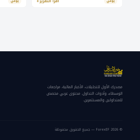
الأجنبية قرارات البنوك المركزية في سويسرا
اقرأ التقرير
يومي
يومي
وبريطانيا.
مصدرك الأول للتحليلات، الأخبار المالية، مراجعات
الوسطاء، وأدوات التداول. محتوى عربي مخصص
للمتداولين والمستثمرين.
© 2026 ForexEF — جميع الحقوق محفوظة