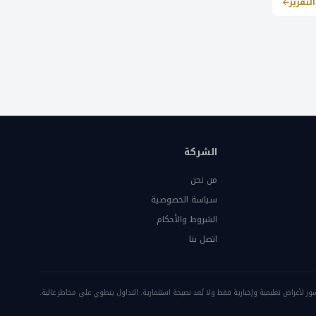
التقرير
الشركة
من نحن
سياسة الخصوصية
الشروط والأحكام
اتصل بنا
ور لأغراض تعليمية وإخبارية فقط ولا يُعد نصيحة استثمارية. التداول ينطوي على مخاطر عالية.