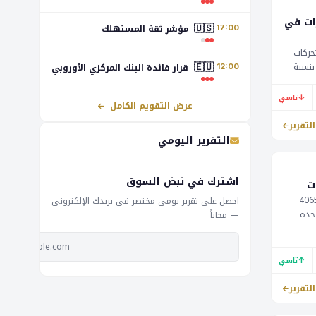
ات في
🇺🇸
مؤشر ثقة المستهلك
17:00
حركات
🇪🇺
بنسبة
قرار فائدة البنك المركزي الأوروبي
12:00
م تتوفر
 أسواق
↓
تاسي
عرض التقويم الكامل
تصادات
التقرير
التقرير اليومي
اشترك في نبض السوق
ت
سبة 1.18% إلى 4065.10
احصل على تقرير يومي مختصر في بريدك الإلكتروني
تحدة
— مجاناً
وإيران. كما تراجع سعر البيتكوين بنسبة 2.13% إلى
احتياطي الفيدرالي والرئيسة Bowman عن
↑
تاسي
التقرير