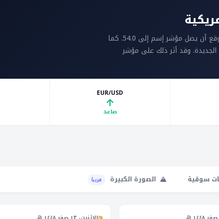
مريكية
تتوقع الأسواق اليوم بيانات التصنيع الأمريكية، حيث من المتوقع أن يصل مؤشر إسم إلى 54.0. كما
الجديدة. وقد أثر ذلك على مؤشر
EUR/USD
↑
صاعد
ات سوقية
الصورة الكبيرة
قريباً
الاثنين، ١٣ صفر ١٤٤٨ هـ