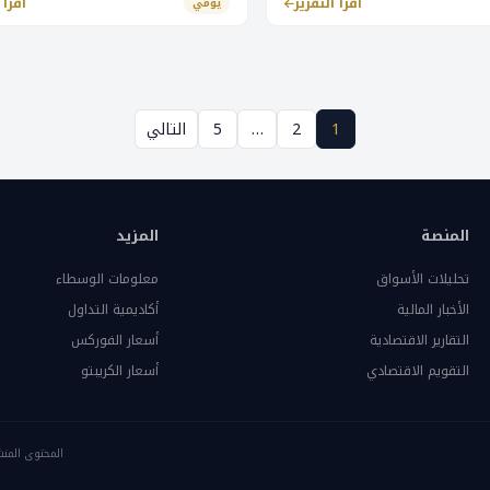
اقرأ التقرير
اقرأ 
يومي
1
2
…
5
التالي
المنصة
المزيد
تحليلات الأسواق
معلومات الوسطاء
الأخبار المالية
أكاديمية التداول
التقارير الاقتصادية
أسعار الفوركس
التقويم الاقتصادي
أسعار الكريبتو
المحتوى المنش