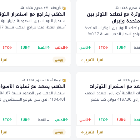
الأربعاء، ٢٣ محرم ١٤٤٨ هـ
رة مع تصاعد التوتر بين
الذهب يتراجع مع استمرار التوت
لمتحدة وإيران
استمرار التوترات بين السعودية وإيران يؤث
بتصاعد التوتر بين الولايات المتحدة
إلى 4133.60 دولار. كما ينتظر المستث
وإيران، حيث تتراجع أسعار الذهب بنسبة 0.37%
اجتماع الفيدرالي الأمريكي.
لى 4067.20 دولار، في حين يعتبر سعر النفط غير
أن يؤثر هذا التوتر على أسعار النفط
↓
↑
↑
↓
↑
↓
↑
نفط
EUR
BTC
تاسي
الذهب
النفط
EUR
BTC
اقتصاد دول الخليج.
اقرأ التقرير
اقرأ 
يومي
الجمعة، ١٨ محرم ١٤٤٨ هـ
د مع استمرار التوترات
الذهب يصعد مع تقلبات الأسوا
رات العالمية أدى إلى صعود الذهب
استمرار ال
بنسبة 1.49% إلى 4187.30 دولار. كما ينتظر
$4194.40، في حين يتوقع المستثمرون
نات الاقتصاد الأمريكي. يُتوقع أن
الرئيس لاغارد في وقت لاحق اليوم. يُظه
أسعار النفط والعملات.
يؤثر ذلك على الأسواق المالية في منطقة
↑
↑
→
↑
↓
↑
↓
نفط
EUR
BTC
تاسي
الذهب
النفط
EUR
BTC
اقرأ التقرير
اقرأ 
يومي