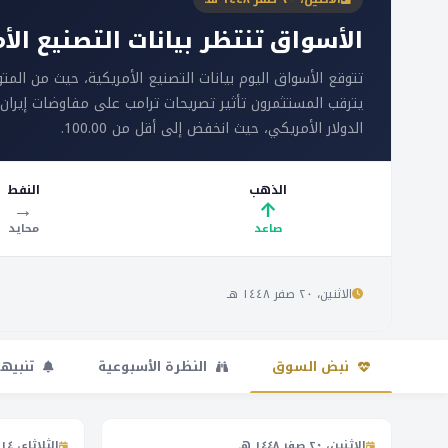
الأسواق تنتظر بيانات التصنيع الأ
يترقب المستثمرون تأثير تصريحات ترامب على مفاوضات إيران 
الدولار الأمريكي، حيث انخفض إلى أقل من 100.00.
الذهب
النفط
→
↑
صاعد
محايد
الاثنين، ٢٠ صفر ١٤٤٨ هـ
نبض السوق
النظرة الأسبوعية
تنبيه
الاثنين، ٢٠ صفر ١٤٤٨ هـ
الثلاثاء، ١٤ صفر ١٤٤٨ هـ