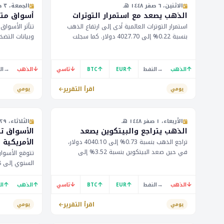
الاثنين، ٦ صفر ١٤٤٨ هـ
الجمعة، ٣ صفر ١٤٤٨ هـ
الذهب يصعد مع استمرار التوترات
أسواق متق
استمرار التوترات العالمية أدى إلى ارتفاع الذهب
تتأثر الأسواق
بنسبة 0.22% إلى 4027.70 دولار. كما سجلت
وبيانات التضخ
عملة البيتكوين ارتفاعاً بنسبة 0.19% إلى 64768
التضخم وعدم ا
دولار. من المتوقع إعلان مؤشرات التضخم الكندي
المستثمرون ب
اليوم.
الاحتياطي ال
→
↓
↓
↑
↑
→
↑
الذهب
النفط
EUR
BTC
تاسي
الذهب
ال
اقرأ التقرير
يومي
يومي
الأربعاء، ١ صفر ١٤٤٨ هـ
الثلاثاء، ٢٩ محرم ١٤٤٨ هـ
الذهب يتراجع والبيتكوين يصعد
الأسواق تن
الأمريكية
تراجع الذهب بنسبة 0.73% إلى 4040.10 دولار،
في حين صعد البيتكوين بنسبة 3.52% إلى
تتوقع الأسوا
64741 دولار. يُتوقع أن يؤثر إعلان أسعار الإنتاج
الصناعي في الولايات المتحدة على الأسواق.
الأسواق المال
رئيس البنك ال
↑
↑
↓
↑
↑
→
↓
الذهب
النفط
EUR
BTC
تاسي
الذهب
ال
المستثمرون خ
إعادة فرض الح
اقرأ التقرير
يومي
يومي