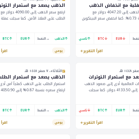
لبة مع انخفاض الذهب
الذهب يصعد مع استمرار التوتر
انخفض سعر الذهب إلى 4047.20 دولار مع
ارتفع سعر الذهب إلى 4090.00
انخفاض بنسبة 0.73%. كما انخفض سعر البيتكوين
الطلب على الملاذ الآمن. كما سجلت عملة
بنسبة 3.02% إلى 63260 دولار. من المتوقع إعلان
ستهلك الأمريكي اليوم.
من المتوقع إصدار بيانات اقتصادية مهمة ا
بما في ذلك الطلبات على السلع المستدي
↑
↑
→
↑
↑
↓
↓
نفط
EUR
BTC
تاسي
الذهب
النفط
EUR
BTC
الولايات المتحدة.
اقرأ التقرير
اقرأ 
يومي
الثلاثاء، ٧ صفر ١٤٤٨ هـ
د مع استمرار التوترات
الذهب يصعد مع استمرار الطلب
رات العالمية أدى إلى صعود الذهب
استمرار الطلب على الذهب كملجأ آمن أدى
بنسبة 1.40% إلى 4133.50 دولار. كما سجلت
ارت
عملة البيتكوين ارتفاعاً بنسبة 0.88% إلى 66159
كما ينتظر المستثمرون بيانات الاقتصاد الب
توقع إعلان مؤشر الأسعار
واللماني. يُتوقع أن يؤثر ذلك على أسعار ا
لسنوي في المملكة المتحدة عند
والأسهم.
↑
↑
→
↑
↓
↑
↑
نفط
EUR
BTC
تاسي
الذهب
النفط
EUR
BTC
اقرأ التقرير
اقرأ 
يومي