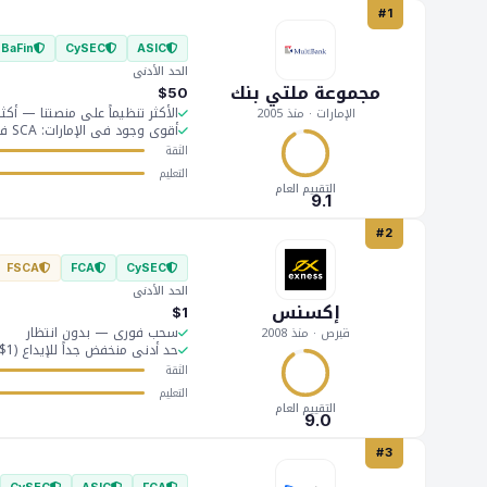
#1
BaFin
CySEC
ASIC
الحد الأدنى
مجموعة ملتي بنك
$50
الأكثر تنظيماً على منصتنا — أكثر من 12 جهة تنظيمية بما فيها ASIC وCySEC وBaFin وAS
الإمارات · منذ 2005
أقوى وجود في الإمارات: SCA فئة 1 + DFSA + VARA + المقر الرئيسي في دبي
الثقة
التعليم
التقييم العام
9.1
#2
FSCA
FCA
CySEC
الحد الأدنى
إكسنس
$1
سحب فوري — بدون انتظار
قبرص · منذ 2008
حد أدنى منخفض جداً للإيداع (1$ في حساب السنت)
الثقة
التعليم
التقييم العام
9.0
#3