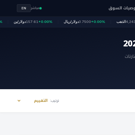
صيات السوق
مباشر
EN
+0.57
4,243
الذهب
+0.00%
3.7500
دولار/ريال
+0.00%
157.61
دولار/ين
رنات
ترتيب: