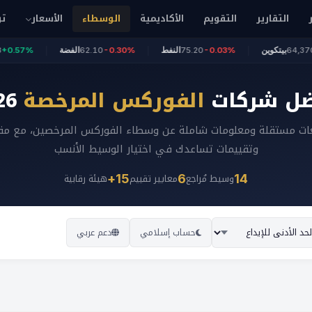
التقارير
التقويم
الأكاديمية
الوسطاء
الأسعار
تو
+0.05
64,370
بيتكوين
-0.03%
75.20
النفط
-0.30%
62.10
الفضة
%
ل شركات
الفوركس المرخصة
2026
ات مستقلة ومعلومات شاملة عن وسطاء الفوركس المرخصين، مع مقا
وتقييمات تساعدك في اختيار الوسيط الأنسب
وسيط مُراجع
معايير تقييم
هيئة رقابية
15+
6
14
حساب إسلامي
دعم عربي