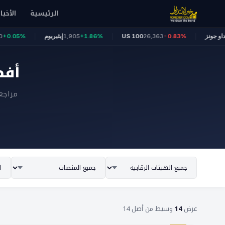
الرئيسية
الأخبار
54,349
داو جونز
-0.83%
26,363
US 100
+1.86%
1,905
إيثيريوم
%
أفض
مراجع
عرض
14
وسيط من أصل 14