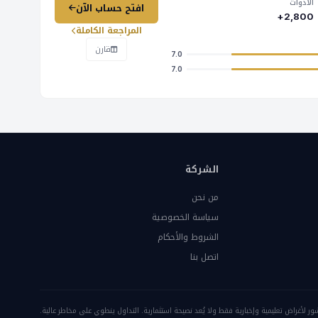
الأدوات
افتح حساب الآن
2,800+
المراجعة الكاملة
قارن
7.0
7.0
الشركة
من نحن
سياسة الخصوصية
الشروط والأحكام
اتصل بنا
ور لأغراض تعليمية وإخبارية فقط ولا يُعد نصيحة استثمارية. التداول ينطوي على مخاطر عالية.