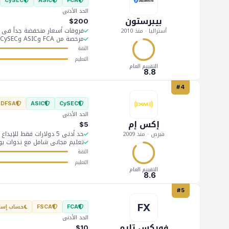
CySEC
ASIC
FCA
الحد الأدنى
بيبرستون
$200
فروقات أسعار منخفضة جداً في حساب ري
أستراليا · منذ 2010
مرخصة من FCA وASIC وCySEC وDFSA
الثقة
التعليم
التقييم العام
8.8
#4
DFSA
ASIC
CySEC
الحد الأدنى
إكس إم
$5
حد أدنى 5 دولارات فقط للإيداع — مناسب جداً للمبتدئين
قبرص · منذ 2009
تعليم مجاني شامل مع ندوات يومي
الثقة
التعليم
التقييم العام
8.6
#5
FX
حساب إسل
FSCA
FCA
الحد الأدنى
فوركس تايم
$10