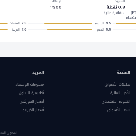
السبريد
الرافعة
0.8 نقطة
1:300
تخدام
الرسوم
المنصات
7.5
9.5
الدعم
العربية
7.0
5.5
المنصة
المزيد
تحليلات الأسواق
معلومات الوسطاء
الأخبار المالية
أكاديمية التداول
التقويم الاقتصادي
أسعار الفوركس
أسعار الأسواق
أسعار الكريبتو
المحتوى المنش