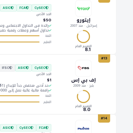
ASIC
FCA
CySEC
الحد الأدنى
إيتورو
$50
رائدة في التداول الاجتماعي ون
إسرائيل · منذ 2007
تداول أسهم وعملات رقمية حقيقي
الثقة
التعليم
التقييم العام
8.1
#13
IFSC
ASIC
CySEC
الحد الأدنى
إف بي إس
$1
حد أدنى منخفض جداً للإيداع (1$ سنت، 5$ قياسي)
بليز · منذ 2009
رافعة مالية عالية تصل إلى 1:3000
الثقة
التعليم
التقييم العام
8.0
#14
ASIC
CySEC
FCA