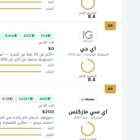
الثقة
التعليم
التقييم العام
8.4
#8
BaFin
ASIC
FCA
الحد الأدنى
آي جي
$0
أكثر من 50 عاماً من الخبرة — أعرق شركة وساطة في العالم
المملكة المتحدة · منذ 1974
مجموعة ضخمة من أكثر من 17,000 أداة
الثقة
التعليم
التقييم العام
8.4
#9
SCB
CySEC
ASIC
الحد الأدنى
آي سي ماركتس
$200
فروقات أسعار خام رائدة في الصناعة (من
أستراليا · منذ 2007
تنفيذ سريع — مثالي للمضاربة وا
الثقة
التعليم
التقييم العام