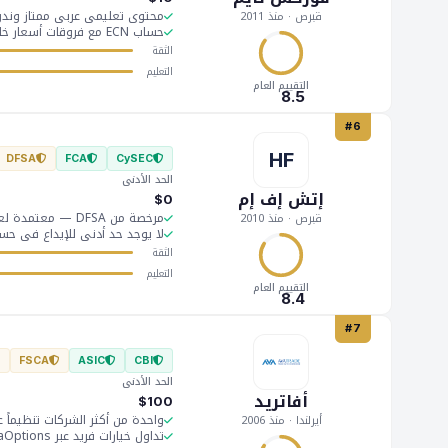
محتوى تعليمي عربي ممتاز وندوات
قبرص · منذ 2011
حساب ECN مع فروقات أسعار خام من 0.0 نقطة
الثقة
التعليم
التقييم العام
8.5
#6
HF
DFSA
FCA
CySEC
الحد الأدنى
إتش إف إم
$0
مرخصة من DFSA — معتمدة لعملاء الإمارات والشرق الأوسط
قبرص · منذ 2010
لا يوجد حد أدنى للإيداع في حس
الثقة
التعليم
التقييم العام
8.4
#7
FSCA
ASIC
CBI
الحد الأدنى
أفاتريد
$100
واحدة من أكثر الشركات تنظيماً عالمياً (9 ولايات
أيرلندا · منذ 2006
تداول خيارات فريد عبر AvaOptions