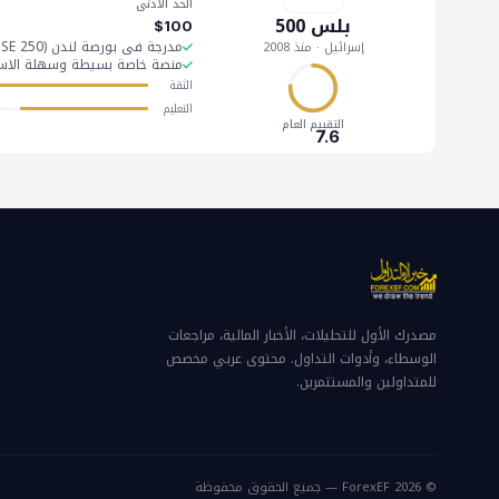
الحد الأدنى
بلس 500
$100
مدرجة في بورصة لندن (FTSE 250) — شفافية عالية
إسرائيل · منذ 2008
منصة خاصة بسيطة وسهلة الاس
الثقة
التعليم
التقييم العام
7.6
مصدرك الأول للتحليلات، الأخبار المالية، مراجعات
الوسطاء، وأدوات التداول. محتوى عربي مخصص
للمتداولين والمستثمرين.
© 2026 ForexEF — جميع الحقوق محفوظة