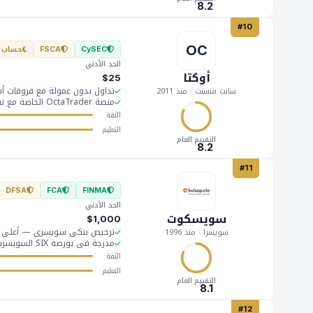
8.2
#10
OC
حساب إ
FSCA
CySEC
الحد الأدنى
أوكتا
$25
تداول بدون عمولة مع فروقات أس
سانت فنسنت · منذ 2011
منصة OctaTrader الخاصة مع نسخ الصفقات
الثقة
التعليم
التقييم العام
8.2
#11
DFSA
FCA
FINMA
الحد الأدنى
سويسكوت
$1,000
ترخيص بنكي سويسري — أعلى مس
سويسرا · منذ 1996
مدرجة في بورصة SIX السويسرية (شفافية)
الثقة
التعليم
التقييم العام
8.1
#12