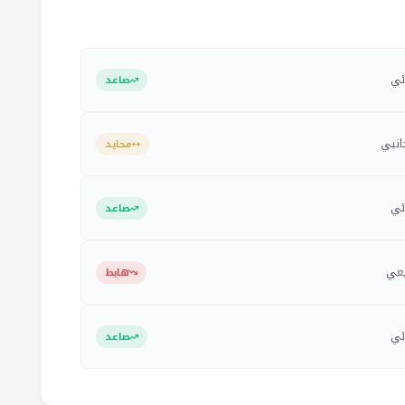
ئي
صاعد
انبي
محايد
ئي
صاعد
عي
هابط
ئي
صاعد