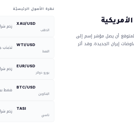
نظرة الأصول الرئيسيّة
لأمريكية
XAU/USD
زخم شرا
الذهب
 المتوقع أن يصل مؤشر إسم إلى
فاوضات إيران الجديدة. وقد أثر
WTI/USD
تذبذب ج
النفط
EUR/USD
زخم شرا
يورو دولار
BTC/USD
ضغط بي
البتكوين
TASI
زخم شرا
تاسي