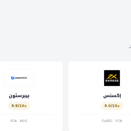
إكسنس
بيبرستون
8.8/10
9.0/10
FCA · ASIC
CySEC · FCA