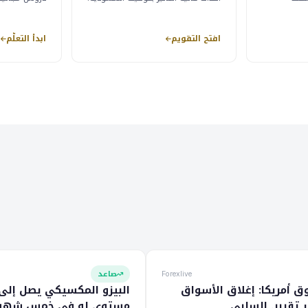
افتح التقويم
ابدأ التعلّم
صاعد
Forexlive
ق أمريكا: إغلاق الأسواق
البيزو المكسيكي يصل إلى
 تقرير. السلبي
مستوى له في خمس شهور