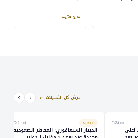
قارن الآن
عرض كل التحليلات
محايد
FXStreet
FXStreet
 أعلى
الدينار السنغافوري: المخاطر الصعودية
 بعد
محددة عند 1.2790 مقابل الدولار