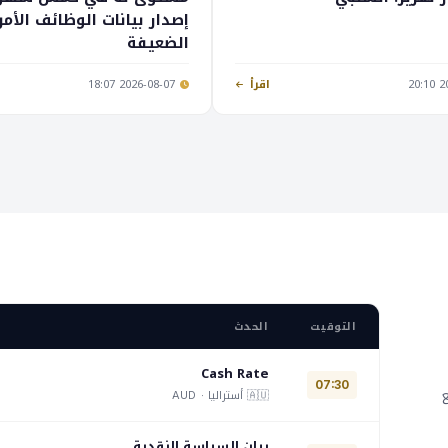
إصدار بيانات الوظائف الأمر
الضعيفة
20
اقرأ
2026-08-07 18:07
التوقيت
الحدث
Cash Rate
07:30
ع
🇦🇺 أستراليا ·
AUD
بيان السياسة النقدية