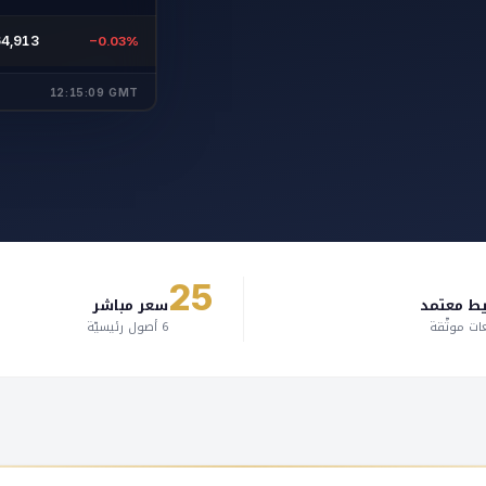
64,913
−0.03%
12:15:09 GMT
25
ط معتمد
سعر مباشر
ات موثّقة
6 أصول رئيسيّة