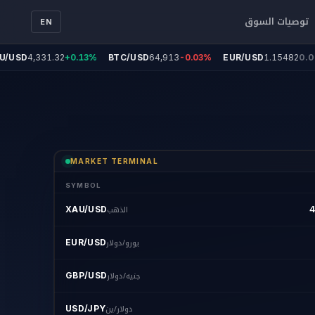
توصيات السوق
EN
USD
4,331.32
+0.13%
BTC/USD
64,913
-0.03%
EUR/USD
1.15482
0.00
MARKET TERMINAL
SYMBOL
الذهب
XAU/USD
4
يورو/دولار
EUR/USD
جنيه/دولار
GBP/USD
دولار/ين
USD/JPY