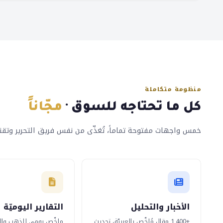
منظومة متكاملة
كل ما تحتاجه للسوق ·
مجّاناً
خمس واجهات مفتوحة تماماً، تُغذّى من نفس فريق التحرير وتقنيّة
الأخبار والتحليل
التقارير اليوميّة
+1,400 مقال مُلخّص بالعربيّة، تحديث
ملخّص يومي للذهب وال