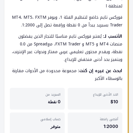
لمنطقة ا
فوركس تايم خاضع لتنظيم الفئة 1، ويوفر MT4، MT5، FXTM
Trader بسبريد يبدأ من 0 نقطة ورافعة تصل إلى 1:2000.
الأنسب لـ:
يُعتبر فوركس تايم مناسبًا للتجار الذين يفضلون
منصات MT4 و MT5 و FXTM Trader، معSpread من 0.0
نقطة، ويقدم محتوى تعليمي عربي ممتاز وندوات عبر الإنترنت،
ويتميز بحد أدنى منخفض للإيداع.
ابحث عن غيره إن كنت:
مجموعة محدودة من الأدوات مقارنة
بالوسطاء الأكبر
الحد الأدنى للإيداع
السبريد من
$10
0 نقطة
أقصى رافعة
حساب إسلامي
1:2000
متوفر