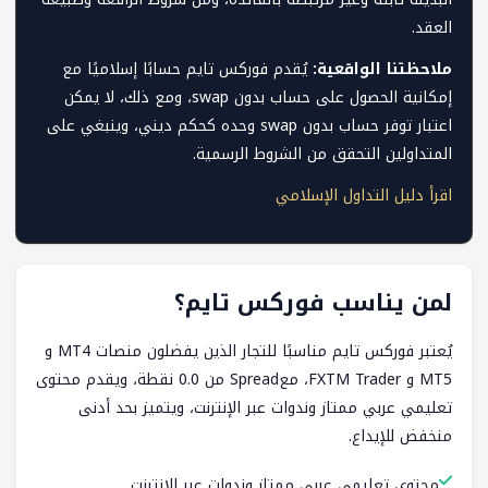
العقد.
ملاحظتنا الواقعية:
يُقدم فوركس تايم حسابًا إسلاميًا مع
إمكانية الحصول على حساب بدون swap، ومع ذلك، لا يمكن
اعتبار توفر حساب بدون swap وحده كحكم ديني، وينبغي على
المتداولين التحقق من الشروط الرسمية.
اقرأ دليل التداول الإسلامي
لمن يناسب فوركس تايم؟
يُعتبر فوركس تايم مناسبًا للتجار الذين يفضلون منصات MT4 و
MT5 و FXTM Trader، معSpread من 0.0 نقطة، ويقدم محتوى
تعليمي عربي ممتاز وندوات عبر الإنترنت، ويتميز بحد أدنى
منخفض للإيداع.
محتوى تعليمي عربي ممتاز وندوات عبر الإنترنت