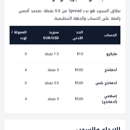
نطاق السبريد هو بدء Spread من 0.0 نقطة. تعتمد أقصى
رافعة على الحساب والجهة التنظيمية.
الحد
سبريد
العمولة /
الحساب
الأدنى
EUR/USD
لوت
مايكرو
$10
1.5 نقطة
0
أدفانتج
$500
0 نقطة
4
أدفانتج بلس
$500
0.5 نقطة
0
إسلامي
$500
0 نقطة
4
(أدفانتج)
الإيداع والسحب