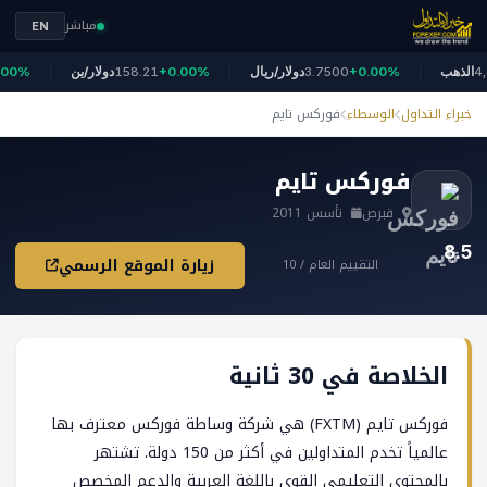
مباشر
EN
4,321
الذهب
+0.00%
3.7500
دولار/ريال
+0.00%
158.21
دولار/ين
%
خبراء التداول
الوسطاء
فوركس تايم
فوركس تايم
قبرص
تأسس 2011
8.5
زيارة الموقع الرسمي
التقييم العام / 10
الخلاصة في 30 ثانية
فوركس تايم (FXTM) هي شركة وساطة فوركس معترف بها
عالمياً تخدم المتداولين في أكثر من 150 دولة. تشتهر
بالمحتوى التعليمي القوي باللغة العربية والدعم المخصص