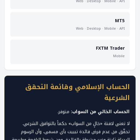
Web · Desktop · Mobile · API
MT5
Web · Desktop · Mobile · API
FXTM Trader
Mobile
الحساب الإسلامي وقائمة التحقق
الشرعية
الحساب الخالي من السواب:
متوفر.
لا تعني لافتة «خالٍ من السواب» حكماً بالتوافق الشرعي.
تحقّق من عدم فرض فائدة تبييت بأي مسمى، وأن الرسوم
البديلة ثابتة وغير مرتبطة بالفائدة، ومن شروط الرافعة وطبيعة