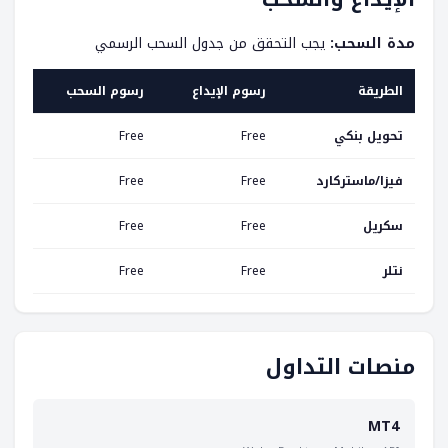
مدة السحب:
يجب التحقق من جدول السحب الرسمي
الطريقة
رسوم الإيداع
رسوم السحب
الم
تحويل بنكي
Free
Free
1-3 business days
فيزا/ماستركارد
Free
Free
ant
سكريل
Free
Free
ant
نتلر
Free
Free
ant
منصات التداول
MT4