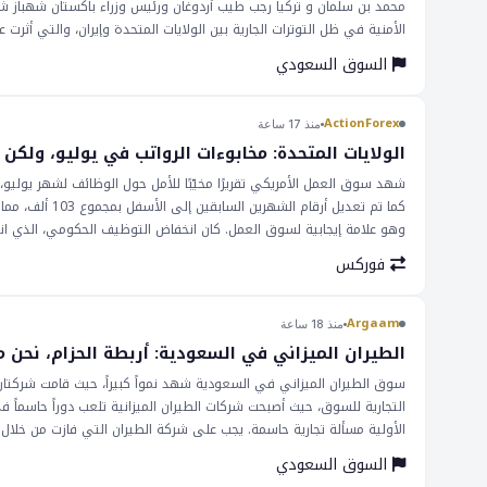
محمد بن سلمان و تركيا رجب طيب أردوغان ورئيس وزراء باكستان شهباز ش
الأمنية في ظل التوترات الجارية بين الولايات المتحدة وإيران، والتي أثرت
مهمة للمستثمرين والمتداولين في السوق السعودية، حيث قد تؤدي إلى زيا
السوق السعودي
الثلاث، حيث قد يؤدي إلى زيادة الاستثمار والتجارة. ومع ذلك، لا تزال الت
مراقبة الوضع عن كثب. من المحتمل أن يكون للاتفاق تأثير إيجابي على س
المتداولين مواصلة مراقبة الوضع عن كثب، حيث لا تزال التوترات الجارية بي
ActionForex
منذ 17 ساعة
سوق الأسهم الأمريكية، حيث قد يؤدي إلى زيادة التوترات بين الولايات الم
الولايات المتحدة: مخابوءات الرواتب في يوليو، ولكن م
تأثيرات كبيرة على الأسواق والتجار، خاصة في سوق الفوركس. قد يؤدي ال
فوركس
الاقتصادي. هذا، بدوره، قد يؤثر على أزواج العملات مثل يورو/دولار أمريك
هو مؤشر رئيسي على صحة الاقتصاد الأمريكي. تُظهر التأثيرات المحتملة لتق
سيتابع قرار مجلس الاحتياطي الفيدرالي بشأن أسعار الفائدة عن كثب، حيث
Argaam
منذ 18 ساعة
سيكون له تأثير كبير على الأسواق. لذلك، من الضروري مراقبة سوق العمل 
الطيران الميزاني في السعودية: أربطة الحزام، نحن 
سوق الطيران الميزاني في السعودية شهد نمواً كبيراً، حيث قامت شركتان
التجارية للسوق، حيث أصبحت شركات الطيران الميزانية تلعب دوراً حاسماً في
الأولية مسألة تجارية حاسمة. يجب على شركة الطيران التي فازت من خلال ا
على المستثمرين والتجار، حيث قد يؤثر على ربحية شركات الطيران وصناعة 
السوق السعودي
فلاي أديل و فلايناس، التي تمكنت من ملء الطائرات واكتساب حصة السوق. 