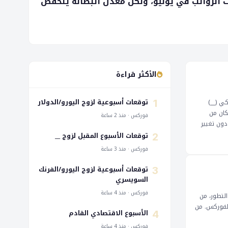
ات الرواتب في يوليو، ولكن معدل البطالة ينخفض
الأكثر قراءة
توقعات أسبوعية لزوج اليورو/الدولار
كي (__)
1
كان من
فوركس · منذ 2 ساعة
دون تغيير
تدلة في __
توقعات الأسبوع المقبل لزوج __
2
يادة قيمة
فوركس · منذ 3 ساعة
مستثمرين.
ن بالحذر
توقعات أسبوعية لزوج اليورو/الفرنك
3
السويسري
فوركس · منذ 4 ساعة
التطور، من
 الفوركس. من
الأسبوع الاقتصادي القادم
4
فوركس · منذ 4 ساعة