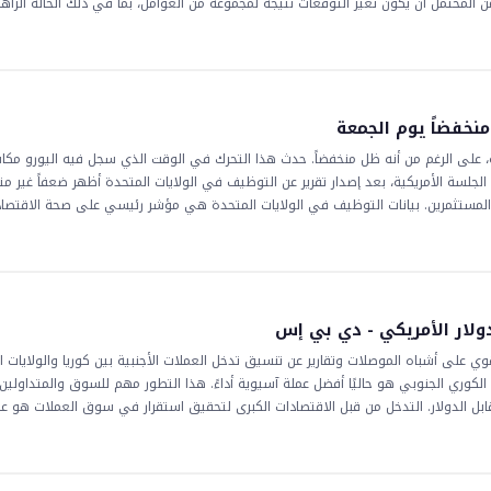
ن المحتمل أن يكون تغير التوقعات نتيجة لمجموعة من العوامل، بما في ذلك الحالة الراهن
احتياطي الفدرالي الأمريكي بشكل وثيق لقراراته المتعلقة بمعدلات الفائدة، والتي يمكن 
بة مؤشر رئيسي على صحة الاقتصاد الفلبيني وقدرته على التكيف مع تحديات الاقتصاد العا
صاد الفلبيني وسوق العملات الأجنبية والاستثمار. ويمكن اعتبار قرار الحفاظ على معدلات ا
ئدة الأعلى على الاقتصاد. ومن ناحية أخرى، يمكن اعتباره فرصة مفقودة لمعالجة الضغوط 
حق على السوق
نخفضاً يوم الجمعة
 على الرغم من أنه ظل منخفضاً. حدث هذا التحرك في الوقت الذي سجل فيه اليورو مكا
ة الجلسة الأمريكية، بعد إصدار تقرير عن التوظيف في الولايات المتحدة أظهر ضعفاً غير مت
ر المستثمرين. بيانات التوظيف في الولايات المتحدة هي مؤشر رئيسي على صحة الاقتصاد
. تكون الآثار المترتبة على هذا التطور على الأسواق والمستثمرين كبيرة. قد يؤدي ضعف 
ار الفائدة من قبل البنك الفيدرالي. هذا، بدوره، قد يؤدي إلى انخفاض في قيمة الدولا
الين الياباني على أزواج العملات الأخرى، بما في ذلك تلك التي تتضمن الين. يجب على ا
. يمكن اعتبار تعافي __ من أدنى مستوى له في الجلسة إشارة إيجابية للمستثمرين، و
. مع استمرار الاقتصاد العالمي في التطور، سيتابع المستثمرين عن كثب أي علامات على
دولار الأمريكي - دي بي إس
 البنوك المركزية حاسمة في تحديد الاتجاه المستقبلي للزوج __
قوي على أشباه الموصلات وتقارير عن تنسيق تدخل العملات الأجنبية بين كوريا والولايات 
الكوري الجنوبي هو حاليًا أفضل عملة آسيوية أداءً. هذا التطور مهم للسوق والمتداولين
بل الدولار. التدخل من قبل الاقتصادات الكبرى لتحقيق استقرار في سوق العملات هو ع
استمرار التطورات الاقتصادية العالمية، سيتم مراقبة أداء الوون الكوري الجنوبي عن كثب، 
ستثمرين في المنطقة.