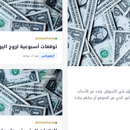
ActionForex
توقعات أسبوعية لزوج اليور
منذ 2 ساعة
فوركس
فوركس
ؤثر على الأسواق. واحد من الأحداث
يو، الذي من المتوقع أن يظهر زيادة
لتجزئي بشكل معتدل، في حين أن
ئدة على القروض العقارية. في
فائدة دون تغيير مع الحفاظ على
ActionForex
ن أن تؤثر على قرارات السياسة
ى انخفاض في قيمة العملات إذا أشار