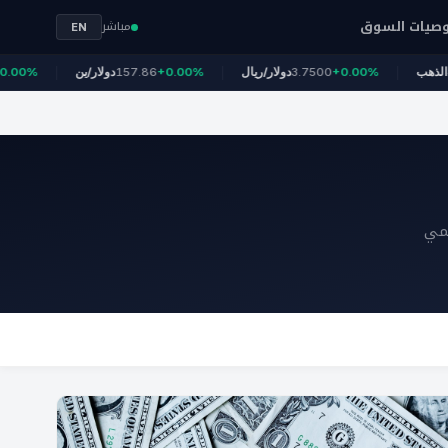
صيات السوق
مباشر
EN
+1.
4,324
الذهب
+0.00%
3.7500
دولار/ريال
+0.00%
157.86
دولار/ين
لمي