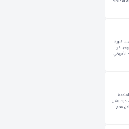
ة للاقتصاد
أن يكون لها
لمي. ستكون
لفائدة دون
التضخمية
سب كبيرة
وقع. كان
 الأمريكي،
بيانات
ر الأمريكي،
لمستثمرين
لكن
 التغيير في
المتحدة
، حيث يشير
امل مهم
ويمكن أن