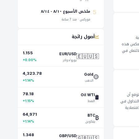
ملخص الأسبوع ٨/١٠ - ٨/١٤
5
فوركس · منذ 7 ساعة
أصول رائجة
 نمو سنوية
. وتعكس هذه
ائتمان في
1.155
🇪🇺🇺🇸
EUR/USD
ر على قيم
يورو/دولار
+0.00%
 يكون لها
يمكن أن
4,323.78
🟡
Gold
مرين مراقبة
الذهب
+1.14%
توقع أن
78.18
🛢️
Oil WTI
تعد التداول في
النفط
+1.15%
اقتصادية
 يجب على
64,971
₿
BTC
 المتأرجح في
بيتكوين
+1.14%
في تحديد الاتجاه التالي للزوج العملات.
إصدارات الاقتصادية
1.348
🇬🇧🇺🇸
GBP/USD