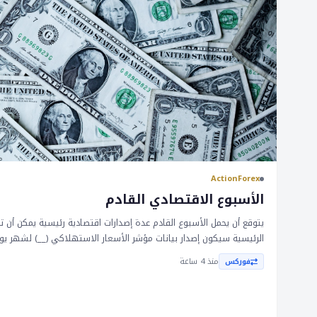
ActionForex
الأسبوع الاقتصادي القادم
يتوقع أن يحمل الأسبوع القادم عدة إصدارات اقتصادية رئيسية يمكن أن ت
الرئيسية سيكون إصدار بيانات مؤشر الأسعار الاستهلاكي (__) لشهر يول
معتدلة في التضخم. بالإضافة إلى ذلك، من المتوقع أن ترتفع الإنفاق ا
منذ 4 ساعة
فوركس
سوق الإسكان من المحتمل أن يبقى تحت الضغط بسبب ارتفاع أسعار الفا
أستراليا، من المتوقع أن تحتفظ بنك الاحتياطي الأسترالي (__) بأسعار ال
موقف متحفز. تعد هذه المؤشرات الاقتصادية حاسمة للأسواق لأنها يمك
النقدية وتؤثر على قيم العملات. زيادة معتدلة في __ يمكن أن تؤدي إل