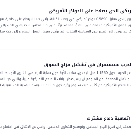
ريكي الذي يضغط على الدولار الأمريكي
شهد الدينار النيوزيلندي ارتفاعًا مقابل الدولار الأمريكي، حيث يُباع الدينار النيوزيلندي مقابل 0.5890 دولار أمريكي في وقت الكتابة. يأتي هذا الارت
ق العمل الأمريكية علامات على تباطؤ، مما قد يؤثر على قرار مجلس الاحتياطي الفيدرالي
أنها قد تؤدي إلى تغيير في السياسة النقدية. قد يؤدي سوق العمل البطيء إلى حث مج
لفائدة، مما قد يؤثر على قيمة الدولار الأمريكي مقابل العملات الأخرى. يتم متابعة هذا
له تأثير على فئات الأصول المختلفة. تعتبر الآثار المترتبة على هذا التطور حاسمة للمت
قط بسوق العمل الأمريكي ولكن أيضًا بالمؤشرات الاقتصادية من نيوزيلندا. مع استمرار الت
لبيانات والإعلانات المتعلقة بالمصارف المركزية لتقييم الاتجاه المستقبلي للأزواج العملات
 الحرب سيستمران في تشكيل مزاج السوق
استمر الزوج __ في الصعود إلى أعلى مستوى أسبوعي جديد، حيث بلغ سعر الصرف حول 1.1560 قبل الإغلاق. سادت الأية حول نهاية النزاع في الشرق الأ
والأمال المخففة. من المتوقع أن يتم إصدار بيانات التضخم الأمريكية قريباً، والتي من الم
ات التضخم الأمريكية عن كثب، حيث ستوفر رؤية حول قرارات السياسة النقدية المستقبلية ل
ولار الأمريكي، في حين قد يؤدي قراءة أقل من المتوقع إلى تعزيز اليورو. النزاع في ال
هذه المنطقة عن كثب من قبل التجار والمستثمرين. من المحتمل أن يبقى الزوج __ حساساً
حركة الزوج أيضاً بالمزاج العام للسوق، الذي هو حالياً حذر بسبب التوترات الجيوسياسية ا
 اتفاقية دفاع مشترك
دف إلى تعزيز الردع الجماعي وتوسيع التعاون الدفاعي. وأعلن عن الاتفاق في اجتماع بين