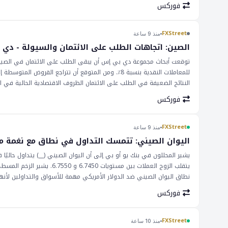
فوركس
FXStreet
منذ 9 ساعة
الصين: اتجاهات الطلب على الائتمان والسيولة - دي
للمعاملات النقدية بنسبة 8٪. ومن المتوقع أن تتراجع
النتائج الضعيفة في الطلب على الائتمان الظروف الاقتصادية الحالية في
الصين عواقب على الأسواق العالمية، ولا سيما في سوق العملات الأجنبية
فوركس
العملات. وهذا بدوره يمكن أن يؤثر على قرارات التجارة والاستثمار. ومن ا
تأثيرات متسلسلة على الاقتصاد العالمي. تعد عواقب الطلب الضعيف على ا
يؤثر على قيمة اليوان. وهذا بدوره يمكن أن يؤثر على سوق العملات الأجنبية
FXStreet
منذ 9 ساعة
اتجاهات الطلب على الائتمان والسيولة في الصين، لأنها يمكن أن يكون لها ت
اليوان الصيني: تتمسك التداول في نطاق مع نغمة مثي
يشير المحللون في بنك يو أو بي إلى أن اليوان الصيني (__) يتداول حاليً
يتقلب الزوج العملات بين مس
نطاق اليوان الصيني ضد الدولار الأمريكي مهمة للأسواق والتداولين لأنها ت
العالمية على أسواق العملات. يمكن أن يكون للنغمة المثيرة لل في اليوان 
فوركس
التداولين أن يكونوا على دراية بإمكانية تقدير اليوان بشكل أكبر إذا استمر
FXStreet
منذ 10 ساعة