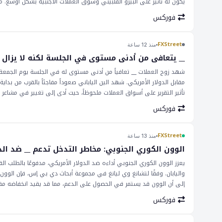
يكون له تأثير على البيزو الفلبيني وسوق العملات الأجنبية بشكل أوسع. م
العالمي وتأثير قرارات السياسة النقدية في بلدان أخرى. وقد تم مراقبة ال
فوركس
تأثير على الأسواق الناشئة مثل الفلبين. وبالتالي، سيكون قرار __ بمثا
الآثار المترتبة على هذا القرار بعيدة المدى، مع تأثيرات محتملة على الاقت
تغيير كدليل على الحذر، يعكس القلق بشأن التأثير المحتمل لمعدلات الفا
FXStreet
منذ 12 ساعة
ودعم العملة. وبالتالي، سيكون المستثمرون يراقبون قرار __ وتأثيره اللا
__ يتعافى من أدنى مستوى في الجلسة لكنه لا يزال م
شهد زوج العملات __ تعافياً من أدنى مستوى له في الجلسة يوم الجمعة،
مقابل الدولار الأمريكي. شهد الين الياباني صعوداً مفاجئاً بالقرب من بداي
تأثير التقرير على أسواق العملات ملحوظاً، حيث أدى إلى تغيير في مشاع
وقد تؤثر ضعفها على قرارات السياسة النقدية المستقبلية للبنك الفيدرالي
فوركس
التوظيف في الولايات المتحدة إلى انخفاض في التوقعات لمزيد من رفع أسع
مما قد يفيد أزواج العملات مثل __ ومع ذلك، قد يؤثر الصعود المفاجئ في 
مراقبة الوضع عن كثب، حيث قد يؤدي إلى زيادة في التقلبات في سوق كس
FXStreet
منذ 13 ساعة
الانخفاض العام للزوج يوم الجمعة يشير إلى أن هناك تحديات في المستقبل
الوون الكوري الجنوبي: مخاطر التدخل تدعم __ ضد ال
أسواق العملات. ستكون الإصدارات القادمة من البيانات الاقتصادية وقرارات
يعزز الوون الكوري الجنوبي أداءه ضد الدولار الأمريكي، مدفوعًا بالطلب ال
واليابان. وفقًا لتشانغ وي ليانغ في مجموعة أبحاث دي بي إس، فإن الوون 
إلى أن الوون قد يستمر في الحصول على الدعم، مما قد يقيد انخفاضه مقا
للمراقبة، حيث يمكن أن يؤثر على أسعار الصرف ويتأثر بقرارات التداول. مع 
فوركس
يكون لأي علامات إضافية على الدعم أو الضعف تأثير على المتداولين والم