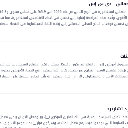
ة التي قد تؤثر على سوق العملات.
إجمالي - دي بي إس
توقعت مجموعة دي بي إس لل
قوى. وتُعد هذه المراجعة إشارة إلى تحسن في الأداء الاقتصادي لسنغافورة، مما قد 
 تحسين توقعات الناتج المحلي الإجمالي إلى زيادة الثقة الاستثمارية في اقتصاد سنغاف
ر على المتداولين، لا سيما أولئك الذين يشاركون في تداول العملات الأجنبية، حيث قد ي
 يؤدي القطاع الصناعي والخدمات الأقوى إلى زيادة الطلب على عملة سنغافورة، مما قد 
ي عن كثب من قبل المتداولين والاستثمارين، لا سيما في سوق العملات الأجنبية. سيتابع 
رًا متسلسلًا على العملات والأسواق الأخرى. وبالتالي، يُنصح بمراقبة الوضع عن كثب، م
على سوق العملات الأجنبية.
ثات
شير مسؤول أمريكي إلى أن اتفاقا قد يكون وشيكا. سيكون لهذا الاتفاق المحتمل عواقب كبي
 بإعادة تشغيل الشحن التجاري عبر مضيق هرمز. كما سيكون رفع الحصار الأمريكي خطوة 
حادثات الأسواق والمتداولين لأن أي اتفاق سيكون له تأثير إيجابي محتمل على أسعار ال
اسي لتدفق النفط بحرية، وهو مكون حاسم للتجارة العالمية. يراقب المتداولون والمست
ا سيما تلك التي تصدرها الدول المصدرة للنفط. ستكون عواقب مثل هذا الاتفاق بعيدة ا
لعالمي. مع تطور الوضع، سيراقب المتداولون والمستثمرون أي علامات على توقيع الاتفاق 
 مع آثار محتملة على أزواج العملات المختلفة، لا سيما تلك التي تتضمن الدولار الأمري
د تشارترد
اتهما لآفاق السياسة النقدية في بنك الفلبين المركزي (__). ويتوقعان الآن أن يبقى معد
 مما ي تغييراً عن التوقعات السابقة التي توقعوا فيها رفع معدل الفائدة. وسيكون قرار __ تحت مجهر الأسواق