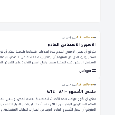
إلى تباطؤ في النمو الاقتصادي. من ناحية أخرى، يمكن أن يؤدي ارتفاع الإ
وزيادة قيمة العملات. يمكن أن يؤثر قرار __ بتحديد أسعار الفائدة دون تغي
آثار هذه الإصدارات الاقتصادية بشكل وثيق من قبل المتداولين والمستث
التحفيزي إلى زيادة في قيمة دولار أستراليا، في حين يمكن أن تؤدي زي
قيمة العملات. ينصح المتداولين بالحذر ومراقبة هذه الإصدارات بشكل وث
السوق وتؤدي إلى تحركات كبيرة في الأسعار.
ActionForex
منذ 4 ساعة
الأسبوع الاقتصادي القادم
يتوقع أن يحمل الأسبوع القادم عدة إصدارات اقتصادية رئيسية يمكن أن تؤث
لشهر يوليو، الذي من المتوقع أن يظهر زيادة معتدلة في التضخم. بالإضا
المحتمل أن يبقى تحت الضغط بسبب ارتفاع أسعار الفائدة على القروض العقا
مع الحفاظ على موقف متحفز. تعد هذه المؤشرات الاقتصادية حاسمة للأسوا
فوركس
يمكن أن تؤدي إلى انخفاض في قيمة العملات إذا أشار إلى تباطؤ في النمو ا
العملات. يمكن أن يؤثر قرار __ بتحديد أسعار الفائدة دون تغيير على دولار
يمكن أن يؤدي موقف __ التحفيزي إلى زيادة في قيمة دولار أستراليا، في
ActionForex
منذ 7 ساعة
ومراقبة هذه الإصدارات بشكل وثيق، لأنها يمكن أن تؤثر على مشاعر السو
ملخص الأسبوع ٨/١٠ - ٨/١٤
يمكن أن تكون عواقب هذه الأحداث الاقتصادية بعيدة المدى، وينبغي للمتدا
المهم للمتداولين البقاء على اطلاع دائم بأحدث البيانات والاخبار الاقتصاد
المتوقع أن يحمل الأسبوع القادم المزيد من إصدارات البيانات الاقتصادية