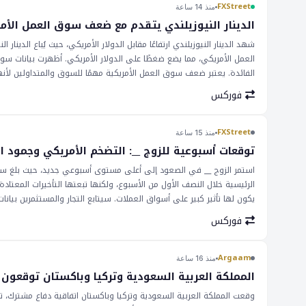
FXStreet
منذ 14 ساعة
الدينار النيوزيلندي يتقدم مع ضعف سوق العمل الأم
العمل الأمريكي، مما يضع ضغطًا على الدولار الأمريكي. أظهرت بيانات سو
الفائدة. يعتبر ضعف سوق العمل الأمريكية مهمًا للسوق والمتداولين ل
الاحتياطي الفيدرالي على إعادة النظر في موقفه المتشدد بشأن رفع أسعار ا
فوركس
عن كثب من قبل المتداولين، حيث يمكن لأي تغيير في أسعار الفائدة أن يكون 
خاصة أولئك الذين يشاركون في تداول العملات الأجنبية. لا يتأثر زوج __ ف
الاقتصادية العالمية، سيتمكن المتداولون من متابعة الإعلانات القادمة عن ا
FXStreet
منذ 15 ساعة
توقعات أسبوعية للزوج __: التضخم الأمريكي وجمود
الرئيسية خلال النصف الأول من الأسبوع، ولكنها تبعتها التأخيرات المعتادة 
يكون لها تأثير كبير على أسواق العملات. سيتابع التجار والمستثمرين بيان
الفيدرالي الأمريكي. قد يؤدي قراءة تضخم أعلى من المتوقع إلى تعزيز الد
فوركس
كان عاملاً رئيسياً في تشكيل مزاج السوق، وستتم مراقبة أي تطورات في 
تغييرات في النزاع، ويجب على التجار الاستعداد للطفرات المحتملة. سيتأثر 
Argaam
منذ 16 ساعة
المملكة العربية السعودية وتركيا وباكستان توقعون
وقعت المملكة العربية السعودية وتركيا وباكستان اتفاقية دفاع مشترك، ته