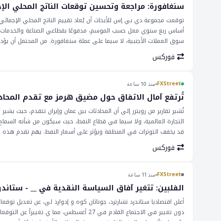
وبيانات البنوك المركزية بعناية ل تلميحات حول تغيير في السياسة النقدي
سنغافورة: مراجعة وتحسين توقعات الناتج المحلي ال
أساس ربع سنوي معل حسب الموسم، مدفوعًا بقطاعي الصناعة والخدمات الأ
سوق العملات الأجنبية، لا سيما على عملة سنغافورة. من المحتمل أن يؤدي
يؤدي إلى ارتفاع قيمة عملة سنغافورة مقابل العملات الأخرى. وهذا قد يؤث
فوركس
أسعار صرف العملات المتداولة مع عملة سنغافورة. بالإضافة إلى ذلك، قد
قيمتها. سيتم مراقبة آثار المراجعة وتحسين توقعات الناتج المحلي الإجمال
سنغافورة مقابل العملات الأخرى، ويمكن أن يكون لأي تغيير في قيمتها تأثي
FXStreet
منذ 10 ساعة
الاعتبار الآثار المحتملة للمراجعة وتحسين توقعات الناتج المحلي الإجمالي 
تُرتفع آمال الاتفاق حول مضيق هرمز مع تقدم المحاد
تُشير تقارير من رويترز إلى أن المحادثات بين عمان وإيران تتقدم، حيث ي
التجارة العالمية، ولا سيما في قطاع النفط، حيث سيكون من شأنه السماح
قد يخفف التوترات في المنطقة ويؤثر على أسعار النفط. يهم تقدم هذه الم
وبالتالي على الاقتصاد العالمي. مضيق هرمز المستقر والأمن ماس هو أس
فوركس
التطورات عن كثب، حيث يمكن أن تؤثر على أسعار النفط وقيمة العملات، ل
قد يؤدي إلى زيادة الاستقرار في المنطقة وتأثير إيجابي على الاقتصاد ا
سيكون للآثار على أسعار النفط وسوق الفوركس الأوسع نطاقا مراقبة دقيقة،
FXStreet
منذ 11 ساعة
الفلبين: تتغير آفاق السياسة النقدية في __ - ستاندر
أعلن اقتصاديا ستاندرد تشارترد، جوناثان كوه و إدوارد لي، عن تعديل توقع
دون تغيير في الاجتماع القادم في 27 أغسطس،