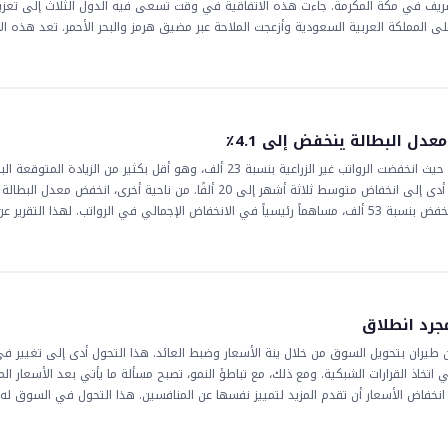
ريف في مكة المكرمة. جاءت هذه الاتفاقية في وقت تسعى فيه الدول الثلاث إلى تعزيز
 على المملكة العربية السعودية وأزعجت الملاحة عبر مضيق هرمز والبحر الأحمر. تعد هذه الا
دة الاستقرار والتعاون في المنطقة. ويمكن أن يكون للاتفاق تأثير إيجابي على اقتصاد
وترات الجارية بين الولايات المتحدة وإيران تشكل عامل خطر كبير للمنطقة، ويجب على المتد
وق الأسهم السعودية، حيث قد يؤدي إلى زيادة ثقة المستثمرين والاستقرار في المنطقة
ن الولايات المتحدة وإيران تشكل عامل خطر كبير للمنطقة. ويمكن أن يكون للاتفاق أيضًا ع
تحدة والدول الثلاث.
عدل البطالة ينخفض إلى 4.1٪
وهو علامة إيجابية لسوق العمل. كان انخفاض التوظيف الحكومي، الذي انخفض بنسبة 53 ألف، مساهماً رئيسياً في الانخفاض الإجمالي في الرواتب. لهذا ال
بيانات الأضعف من المتوقع إلى انخفاض قيمة الدولار الأمريكي، حيث قد يشير إلى تباط
ي وين/دولار أمريكي. يجب على التجار أن يكونوا حذرين ويتابعوا السوق عن كثب، حيث أن تق
رير العمل أن المستثمرين يجب أن يكونوا على دراية بالتأثير المحتمل على الاقتصاد والأس
 سيتأثر بأداء سوق العمل. قد يؤدي التباطؤ في النمو الاقتصادي إلى انخفاض أسعار الفا
و قرارات مجلس الاحتياطي الفيدرالي لاتخاذ خيارات استثمارية مستنيرة.
مجرد انطلاق
 طيران بتحويل السوق من خلال ينة الأسعار وضبط العائد. هذا التحول أدى إلى تغيير ف
 اتخاذ القرارات الشبكية. ومع ذلك، مع تباطؤ النمو، تصبح مسألة ما يأتي بعد الأسعار ال
نخفاض الأسعار أن تقدم المزيد لتمييز نفسها عن المنافسين. هذا التحول في السوق له آ
الطيران بشكل عام. نمو شركات الطيران الميزانية في السعودية كان مدفوعاً بنجاح شركا
ومع ذلك، مع تصاعد السوق، تصبح مسألة ما يأتي بعد الأسعار المنخفضة الأولية أكثر إلح