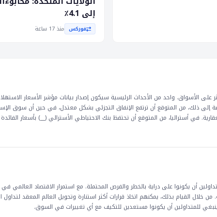
الولايات المتحدة: مخابوء
نفاق التجزئي إلى تعزيز الاقتصاد
إلى 4.1٪
ير على دولار أستراليا. ستتم مراقبة
منذ 17 ساعة
فوركس
مرين. يمكن أن يؤدي موقف __
ادة معتدلة في __ إلى انخفاض في
يق، لأنها يمكن أن تؤثر على مشاعر
ر على الأسواق. واحد من الأحداث الرئيسية سيكون إصدار بيانات مؤشر الأسعار الاستهلا
فة إلى ذلك، من المتوقع أن ترتفع الإنفاق التجزئي بشكل معتدل، في حين أن سوق الإس
رية. في أستراليا، من المتوقع أن تحتفظ بنك الاحتياطي الأسترالي (__) بأسعار الفائدة 
ق لأنها يمكن أن تؤثر على قرارات السياسة النقدية وتؤثر على قيم العملات. زيادة مع
لاقتصادي. من ناحية أخرى، يمكن أن يؤدي ارتفاع الإنفاق التجزئي إلى تعزيز الاقتصاد وز
 أستراليا. ستتم مراقبة آثار هذه الإصدارات الاقتصادية بشكل وثيق من قبل المتداولين وال
 حين يمكن أن تؤدي زيادة معتدلة في __ إلى انخفاض في قيمة العملات. ينصح المتداولي
ق وتؤدي إلى تحركات كبيرة في الأسعار.
ولين أن يكونوا على دراية بالخطر والفرص المحتملة. مع استمرار الاقتصاد العالمي في 
ية. من خلال القيام بذلك، يمكنهم اتخاذ قرارات أكثر استنارة وتحويل العالم المعقد لتداول
، وينبغي للمتداولين أن يكونوا مستعدين للتكيف مع أي تغييرات في السوق.