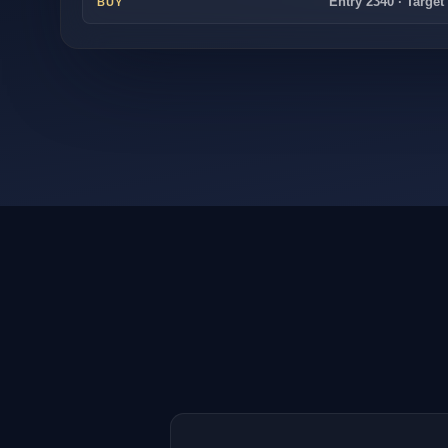
Entry 2340 · Target
BUY