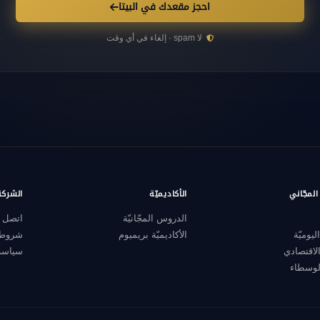
احجز مقعدك في البيتا
لا spam · إلغاء في أي وقت
لمجّاني
الأكاديميّة
الشركة
الدروس المجّانيّة
اتصل ب
ليوميّة
الأكاديميّة بريميوم
شروط 
الاقتصادي
سياسة
لوسطاء