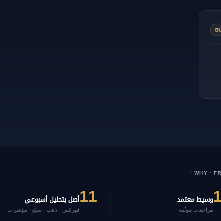
B
· WHY · 
11
وسيط معتمد
أصل بتحليل أسبوعي
مراجعات موثّقة
فوركس · ذهب · سلع · مؤشرات