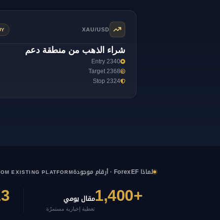
XAU/USD
UY
شراء الذهب من منطقة دعم
Entry 2340
Target 2368
Stop 2324
لماذا ForexEF · أرقام موجودة
FROM EXISTING PLATFORM
13
+1,400
مقال يومي
تغطية إخبارية مستمرّة