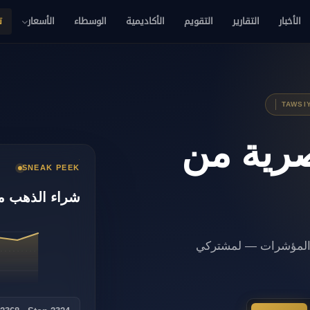
الأخبار
التقارير
التقويم
الأكاديمية
الوسطاء
الأسعار
ت
TAWSI
رية من
SNEAK PEEK
شراء الذهب م
والمؤشرات — لمشتركي