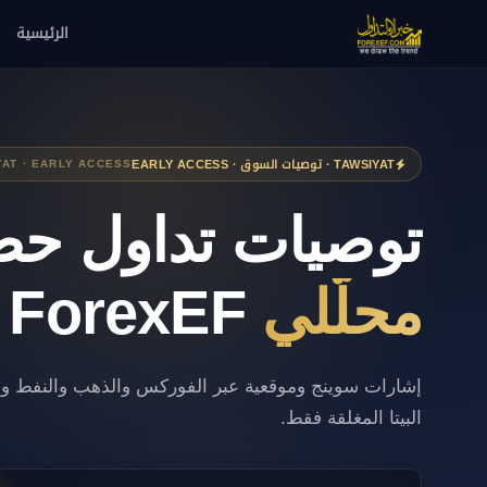
الرئيسية
TAWSIYAT · توصيات السوق · EARLY ACCESS
YAT · EARLY ACCESS
توصيات تداول حص
محلّلي
ForexEF
إشارات سوينج وموقعية عبر الفوركس والذهب والنفط 
البيتا المغلقة فقط.