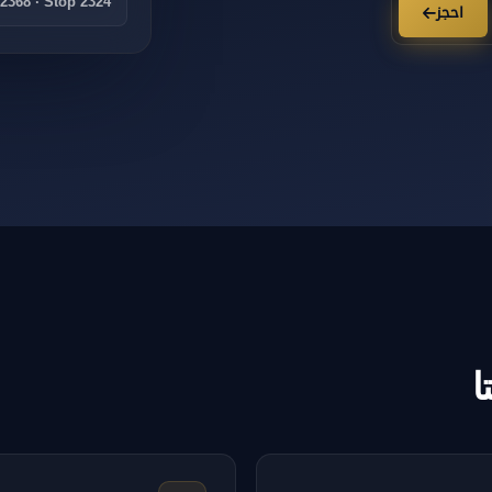
 2368 · Stop 2324
احجز
ا