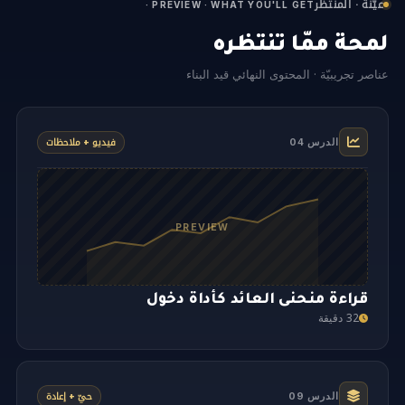
عيّنة · المنتظَر
· PREVIEW · WHAT YOU'LL GET
لمحة ممّا تنتظره
عناصر تجريبيّة · المحتوى النهائي قيد البناء
فيديو + ملاحظات
الدرس 04
PREVIEW
قراءة منحنى العائد كأداة دخول
32 دقيقة
حيّ + إعادة
الدرس 09