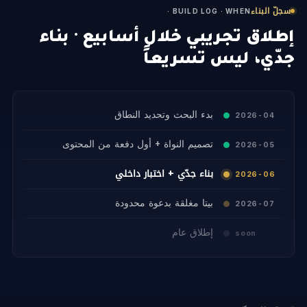
سجلّ البناء
· BUILD LOG · WHEN
إطلاق تجريبي خلال أسابيع · بناء
جدّي، ليس تسريعاً
بدء البحث وتحديد النطاق
2026-04
تصميم النواة + أول دفعة من المحتوى
2026-05
بناء جدّي + اختبار داخلي
2026-06
بيتا مغلقة بدعوة محدودة
2026-07
إطلاق عام
soon