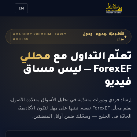
EN
الأكاديميّة بريميوم · وصول
ACADEMY PREMIUM · EARLY
مبكر
ACCESS
تعلّم التداول مع
محلّلي
ForexEF — ليس مساق
فيديو
إرشاد فردي ودورات متقدّمة في تحليل الأسواق متعدّدة الأصول،
بقلم محلّل ForexEF نفسه. نبنيها على مهل لتكون الأكاديميّة
الجادّة في الخليج — وسجّلك ضمن أوائل المنضمّين.