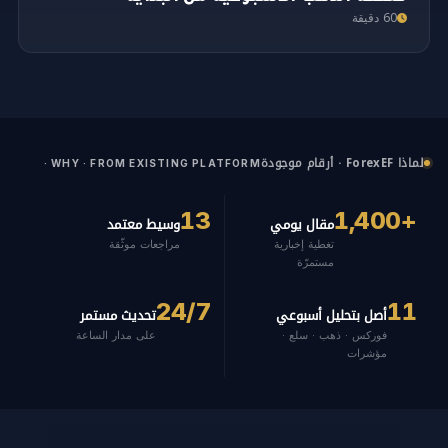
60 دقيقة
لماذا ForexEF · أرقام موجودة
· WHY · FROM EXISTING PLATFORM
13
+1,400
مقال يومي
وسيط معتمد
تغطية إخبارية
مراجعات موثّقة
مستمرّة
24/7
11
أصل بتحليل أسبوعي
تحديث مستمر
فوركس · ذهب · سلع ·
على مدار الساعة
مؤشرات