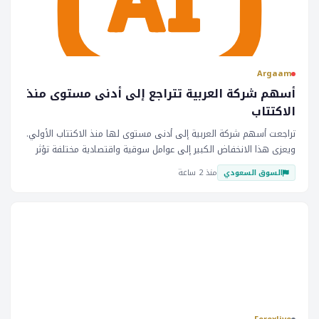
Argaam
أسهم شركة العربية تتراجع إلى أدنى مستوى منذ
الاكتتاب
تراجعت أسهم شركة العربية إلى أدنى مستوى لها منذ الاكتتاب الأولي.
ويعزى هذا الانخفاض الكبير إلى عوامل سوقية واقتصادية مختلفة تؤثر
على مشاعر المستثمرين. وقد شهد سوق الأسهم السعودي تقلبات،
منذ 2 ساعة
السوق السعودي
وأداء شركة العربية يعكس الاتجاهات الحالية. يهم انخفاض سعر سهم
شركة العربية الأسواق والمستثمرين لأنه قد يشير إلى تغيير في ثقة
المستثمرين. ويمكن أن يكون لهذا التأثير تأثيرًا على سوق الأسهم
اقتصاد
السعودي بشكل عام، مما يؤثر على قرارات التداول والاستراتيجيات. ويتابع
المستثمرين الوضع عن كثب، وربما ي تقييم محفظتهم ويتعديل
استثماراتهم وفقًا لذلك. الآثار المترتبة على هذا الانخفاض بعيدة المدى،
ويجب على المستثمرين أن يكونوا حذرين في نهجهم. ومن المهم مراقبة
التطورات السوقية وتحليل العوامل التي تساهم في الأداء الضعيف
لشركة العربية. وسيساعد ذلك المستثمرين على اتخاذ قرارات مستنيرة