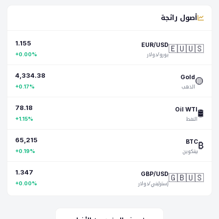
أصول رائجة
1.155
🇪🇺🇺🇸
EUR/USD
يورو/دولار
+0.00%
4,334.38
🟡
Gold
الذهب
+0.17%
78.18
🛢️
Oil WTI
النفط
+1.15%
65,215
₿
BTC
بيتكوين
+0.19%
1.347
🇬🇧🇺🇸
GBP/USD
إسترليني/دولار
+0.00%