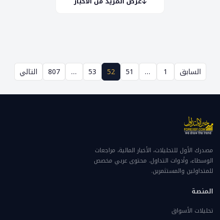
عرض المزيد من الأخبار
السابق
1
…
51
52
53
…
807
التالي
مصدرك الأول للتحليلات، الأخبار المالية، مراجعات
الوسطاء، وأدوات التداول. محتوى عربي مخصص
للمتداولين والمستثمرين.
المنصة
تحليلات الأسواق