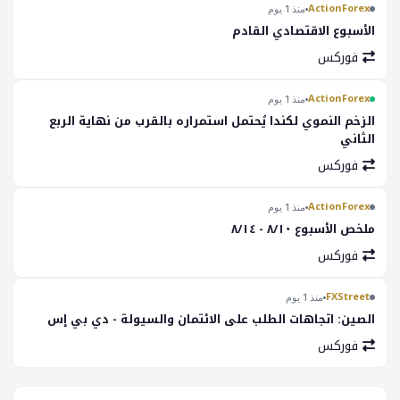
ActionForex
منذ 1 يوم
الأسبوع الاقتصادي القادم
فوركس
ActionForex
منذ 1 يوم
الزخم النموي لكندا يُحتمل استمراره بالقرب من نهاية الربع
الثاني
فوركس
ActionForex
منذ 1 يوم
ملخص الأسبوع ٨/١٠ - ٨/١٤
فوركس
FXStreet
منذ 1 يوم
الصين: اتجاهات الطلب على الائتمان والسيولة - دي بي إس
فوركس