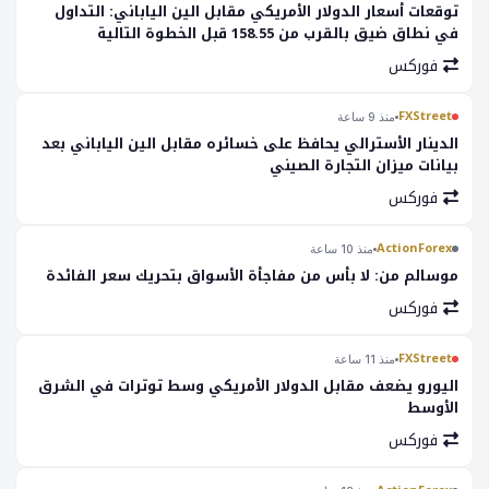
توقعات أسعار الدولار الأمريكي مقابل الين الياباني: التداول
في نطاق ضيق بالقرب من 158.55 قبل الخطوة التالية
فوركس
FXStreet
منذ 9 ساعة
الدينار الأسترالي يحافظ على خسائره مقابل الين الياباني بعد
بيانات ميزان التجارة الصيني
فوركس
ActionForex
منذ 10 ساعة
موسالم من: لا بأس من مفاجأة الأسواق بتحريك سعر الفائدة
فوركس
FXStreet
منذ 11 ساعة
اليورو يضعف مقابل الدولار الأمريكي وسط توترات في الشرق
الأوسط
فوركس