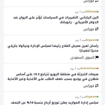
فوركس
FXStreet
منذ 1 يوم
الين الياباني: التغييرات في السياسات تؤثر على اليوان ضد
الدولار الأمريكي - رابوبانك
فوركس
Argaam
منذ 1 يوم
راسان تعين معيض الفلاج رئيسًا لمجلس الإدارة ونيكولا جاريلي
مديرًا تنفيذيًا
السوق السعودي
ActionForex
منذ 1 يوم
مبيعات التجزئة في منطقة اليورو تتراجع 0.3٪ على أساس
شهري في يونيو بسبب ضعف الطلب على الأغذية وغير الأغذية
فوركس
Argaam
منذ 1 يوم
مجلس إدارة المواريد يعلن توزيع أرباح بنسبة 16% عن النصف