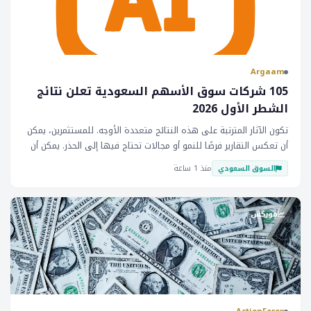
Argaam
105 شركات سوق الأسهم السعودية تعلن نتائج
الشطر الأول 2026
تكون الآثار المترتبة على هذه النتائج متعددة الأوجه. للمستثمرين، يمكن
أن تعكس التقارير فرصًا للنمو أو مجالات تحتاج فيها إلى الحذر. يمكن أن
يتأثر أداء السوق السعودي، كما يُظهره مؤشر تداول جميع الأسهم (__)،
منذ 1 ساعة
السوق السعودي
أيضًا بإجمالي أرباح الشركات المسجلة. مع استمرار نمو وتطور الاقتصاد
السعودي، سترتفع أهمية تقارير الأرباح هذه في توجيه استراتيجيات
الاستثمار وتقييم اتجاهات السوق.
فوركس