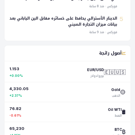
فوركس · منذ 8 ساعة
الدينار الأسترالي يحافظ على خسائره مقابل الين الياباني بعد
5
بيانات ميزان التجارة الصيني
فوركس · منذ 9 ساعة
أصول رائجة
1.153
🇪🇺🇺🇸
EUR/USD
يورو/دولار
+0.00%
4,330.05
🟡
Gold
الذهب
+2.37%
76.82
🛢️
Oil WTI
النفط
-0.61%
65,230
₿
BTC