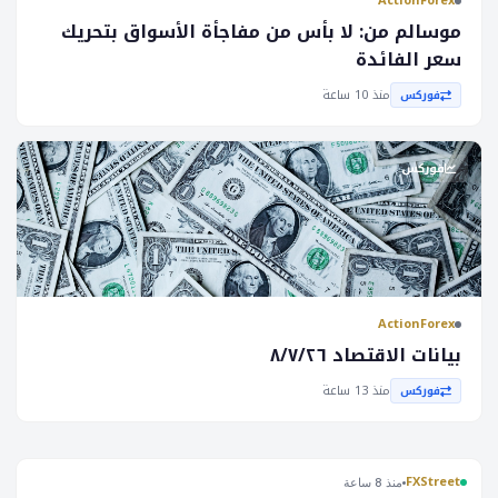
ActionForex
موسالم من: لا بأس من مفاجأة الأسواق بتحريك
سعر الفائدة
منذ 10 ساعة
فوركس
فوركس
ActionForex
بيانات الاقتصاد ٨/٧/٢٦
منذ 13 ساعة
فوركس
FXStreet
منذ 8 ساعة