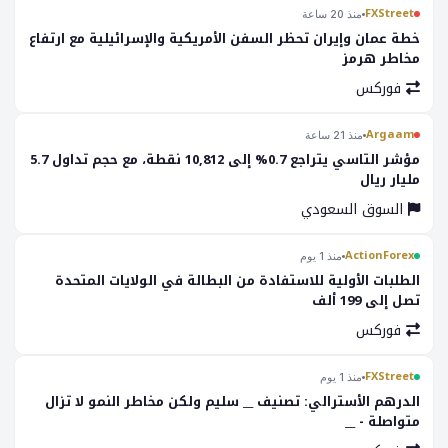
FXStreet
منذ 20 ساعة
خطة عمان وإيران تحظر السفن الأمريكية والإسرائيلية مع ارتفاع
مخاطر هرمز
فوركس
Argaam
منذ 21 ساعة
مؤشر التاسي يتراجع 0.7% إلى 10,812 نقطة، مع حجم تداول 5.7
مليار ريال
السوق السعودي
ActionForex
منذ 1 يوم
الطلبات الأولية للاستفادة من البطالة في الولايات المتحدة
تصل إلى 199 ألف
فوركس
FXStreet
منذ 1 يوم
الدرهم الأسترالي: تصنيف __ سليم ولكن مخاطر النمو لا تزال
متواصلة - __