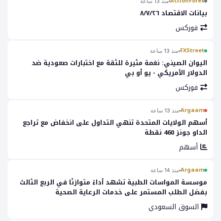
ActionForex
منذ 13 ساعة
بيانات الاقتصاد ٨/٧/٢٦
فوركس
FXStreet
منذ 13 ساعة
اليوان الصيني: نغمة مثيرة للثقة مع اختبارات صعودية ضد
الدولار الأمريكي - يو أو بي
فوركس
Argaam
منذ 13 ساعة
أسهم الولايات المتحدة تنهي التداول على انخفاض مع تراجع
الداو جونز 460 نقطة
أسهم
Argaam
منذ 14 ساعة
موسسة المواسات الطبية تشهد أداءً متوازنًا في الربع الثالث
بفضل الطلب المستمر على خدمات الرعاية الصحية
السوق السعودي