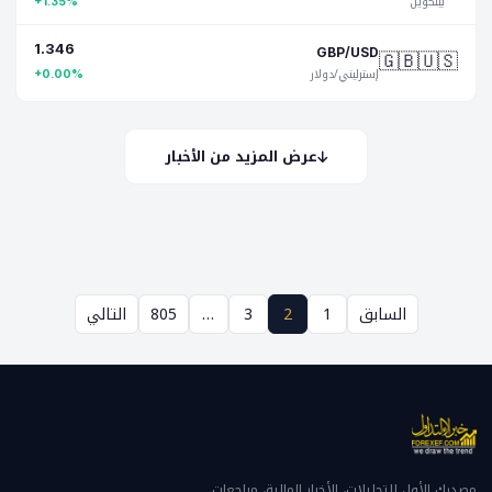
بيتكوين
+1.35%
1.346
🇬🇧🇺🇸
GBP/USD
إسترليني/دولار
+0.00%
عرض المزيد من الأخبار
السابق
1
2
3
…
805
التالي
مصدرك الأول للتحليلات، الأخبار المالية، مراجعات