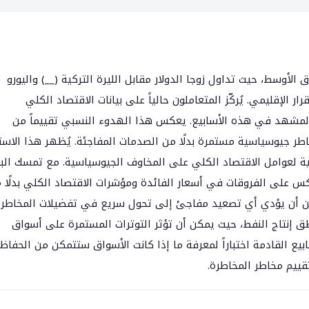
أوسط، حيث تداول زوجا الدولار مقابل الليرة التركية (__) واليورو
 الإقليمي. يُركّز المتعاملون حالياً على بيانات الاقتصاد الكلي
 المشهد في هذه الأسابيع. يعكس هذا الهدوء النسبي تقييماً من
ر جيوسياسية مستمرة بدلًا من الصدمات المفاجئة. يُظهر هذا الاست
وية لعوامل الاقتصاد الكلي على المخاوف الجيوسياسية. مع تمسك الب
وركس على الفروقات في أسعار الفائدة ومؤشرات الاقتصاد الكلي بدلًا 
مكن أن يؤدي أي تصعيد مفاجئ إلى تحول سريع في تفضيلات المخاطرة
ق إنتاج النفط، حيث يمكن أن تؤثر التوترات المستمرة على أسواق
يع القادمة اختباراً لمعرفة ما إذا كانت الأسواق ستتمكن من الحفاظ
تقييم مخاطر المخاطرة.