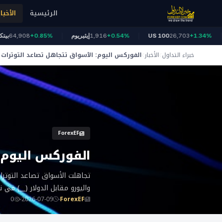
الرئيسية
الأخبار
ز
+1.34%
26,703
US 100
+0.54%
1,916
إيثيريوم
+0.85%
4,908
خبراء التداول
الأخبار
الفوركس اليوم: الأسواق تتجاهل تصاعد التوترات
ForexEF
الفوركس اليوم:
تجاهلت الأسواق تصاعد التوترات
واليورو مقابل الدولار (__) ف
0
2026-07-09
ForexEF