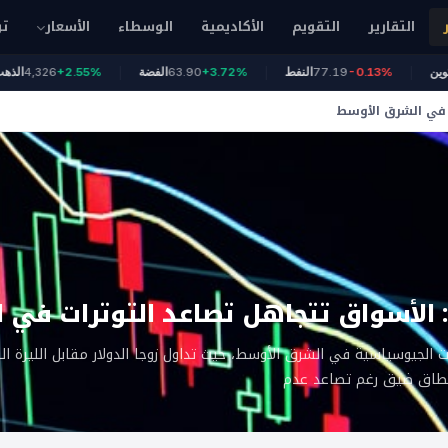
التقارير
التقويم
الأكاديمية
الوسطاء
الأسعار
تو
6
بيتكوين
-0.13%
77.19
النفط
+3.72%
63.90
الفضة
+2.55%
4,326
 في الشرق الأوسط
 الأسواق تتجاهل تصاعد التوترات في 
 الجيوسياسية في الشرق الأوسط، حيث تداول زوجا الدولار مقابل الليرة التر
ي نطاق ضيق رغم تصاعد عدم