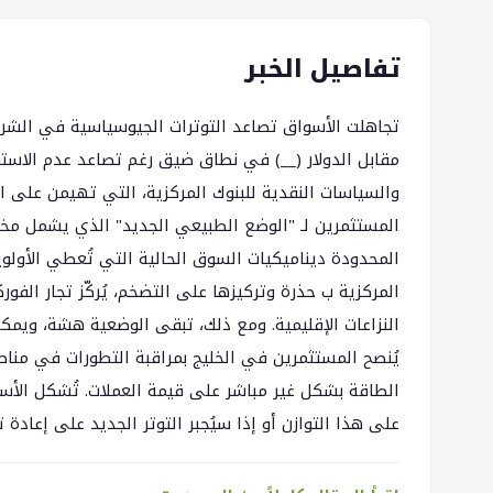
تفاصيل الخبر
تجاهلت الأسواق تصاعد التوترات الجيوسياسية في الشرق ال
مقابل الدولار (__) في نطاق ضيق رغم تصاعد عدم الاستقرار
والسياسات النقدية للبنوك المركزية، التي تهيمن على
المستثمرين لـ "الوضع الطبيعي الجديد" الذي يشمل مخاط
المحدودة ديناميكيات السوق الحالية التي تُعطي الأول
المركزية ب حذرة وتركيزها على التضخم، يُركّز تجار الف
النزاعات الإقليمية. ومع ذلك، تبقى الوضعية هشة، وي
يُنصح المستثمرين في الخليج بمراقبة التطورات في مناط
الطاقة بشكل غير مباشر على قيمة العملات. تُشكل الأساب
على هذا التوازن أو إذا سيُجبر التوتر الجديد على إعادة 