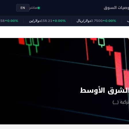
صيات السوق
مباشر
EN
الذهب
+0.00%
3.7500
دولار/ريال
+0.00%
158.21
دولار/ين
0.00%
الشرق الأوسط
كية (__)