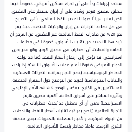
ستتخذ إجراءات رداً على أي تحرك عسكري أمريكي، خصوصاً فيما
يتعلق بمضيق هرمز. وشدد على أن إيران تسيطر على المضيق،
الذي يُعتبر شريانًا حيويًا لتصدير النفط العالمي. يأتي التصريح
في ظل تصاعد التوترات بين إيران والولايات المتحدة، حيث يمر
نحو 20% من صادرات النفط العالمية عبر المضيق. من المرجح أن
يزيد هذا التهديد من تقلبات الأسواق، خصوصًا في قطاعات
الطاقة والعملات. أي اضطراب في مضيق هرمز، وهو ممر بحري
استراتيجي، قد يؤدي إلى ارتفاع أسعار النفط. كما قد يواجه
الدولار الأمريكي ضغوطًا أمام عملات الأسواق الناشئة إذا زادت
المخاطر الجيوسياسية. يُنصح التجار بمراقبة التحركات العسكرية
والبيانات الدبلوماسية لمزيد من التوضيح حول استقرار المنطقة.
للمستثمرين في الخليج، يعكس الوضع هشاشة الأمن الإقليمي
وتأثيره المباشر على أسواق الطاقة. أهمية مضيق هرمز
الاستراتيجية تعني أن أي تعطيل قد يُحدث اضطرابات في
التجارة العالمية. يُنصح بمراقبة تقلبات أسعار النفط، والتدخلات
من البنوك المركزية، والأخبار المتعلقة بالعقوبات. تبقى منطقة
الشرق الأوسط عاملاً مخاطر رئيسيًا للأسواق العالمية.