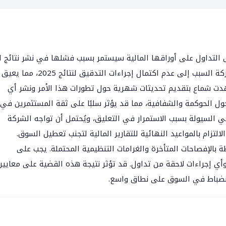
 التداول على أوراقها المالية سيستمر بسبب فشلها في نشر نتائج ال
الأول لعام 2026 ضمن الموعد المحدد قانونًا. أرجعت الشركة السبب إلى عدم اكتمال إجراءات التدقيق لنتائج 2025، مما يعيق
تعهدت شماع بتقديم تحديثات شهرية حول تطورات هذا الأمر ونشر أي
ل الحوكمة والشفافية، مما قد يؤثر سلبًا على ثقة المستثمرين في
السيولة بسبب الاستمرار في التعليق، ويُحتمل أن تواجه الشركة
لالتزام بالمواعيد النهائية للتقارير المالية لتجنب تعطيل السوق.
طة بالإفصاحات المتأخرة والغرامات التنظيمية المحتملة. يجب على
 إجراءات لاحقة من تداول. قد تؤثر نتيجة هذه القضية على معايير
لانضباط في السوق على نطاق واسع.