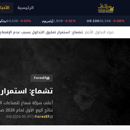
الرئيسية
الأخبار
ز
-0.06%
26,348
US 100
-0.31%
1,909
إيثيريوم
-0.53%
64,536
خبراء التداول
الأخبار
تشماع: استمرار تعليق التداول بسبب عدم الإفصاح ع
ForexEF
تشماع: استمرار 
أعلنت شركة شماع للصناعات ال
نتائج الربع الأول لعام 2026 ضمن الموعد المحدد قانونًا.
0
2026-05-31
ForexEF