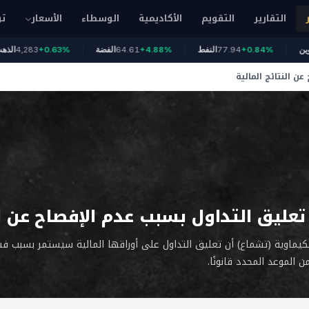
التقارير
التقويم
الأكاديمية
الوسطاء
الأسعار
تو
بيتكوين
+0.84%
77.94
النفط
+4.88%
64.61
الفضة
+0.63%
4,283
ن النتائج المالية
تعليق التداول بسبب عدم الإفصاح عن الن
كيماوية (تشماع) أن تعليق التداول على أوراقها المالية سيستمر بسبب 