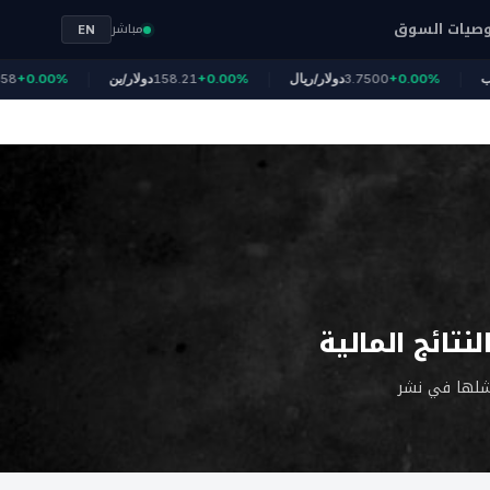
صيات السوق
مباشر
EN
الذهب
+0.00%
3.7500
دولار/ريال
+0.00%
158.21
دولار/ين
0.00%
تائج المالية
فشلها في نشر