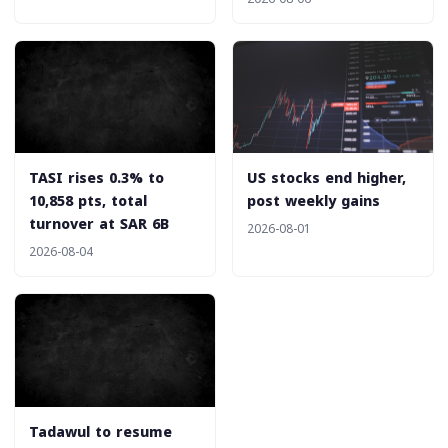
‎TASI rises 0.3% to
‎US stocks end higher,
10,858 pts, total
post weekly gains
turnover at SAR 6B
2026-08-01
2026-08-04
‎Tadawul to resume