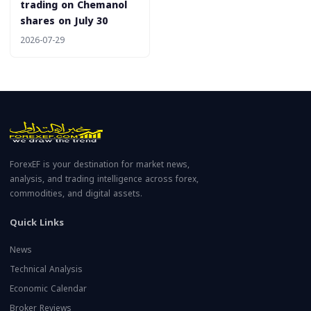
trading on Chemanol
shares on July 30
2026-07-29
ForexEF is your destination for market news,
analysis, and trading intelligence across forex,
commodities, and digital assets.
Quick Links
News
Technical Analysis
Economic Calendar
Broker Reviews