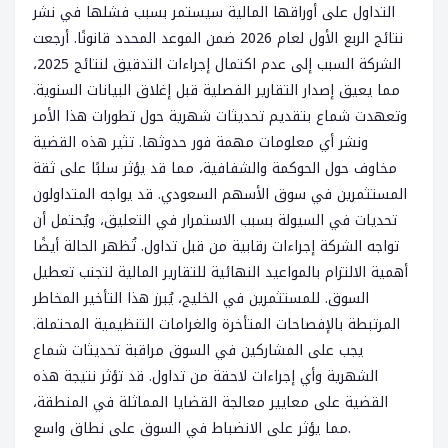
التداول على أوراقها المالية سيستمر بسبب فشلها في نشر
نتائج الربع الأول لعام 2026 ضمن الموعد المحدد قانونًا. أرجعت
الشركة السبب إلى عدم اكتمال إجراءات التدقيق لنتائج 2025،
مما يعيق إصدار التقارير الفصلية قبل إغلاق البيانات السنوية.
وتعهدت شماع بتقديم تحديثات شهرية حول تطورات هذا الأمر
ونشر أي معلومات مهمة فور حدوثها. تثير هذه القضية
مخاوف حول الحوكمة والشفافية، مما قد يؤثر سلبًا على ثقة
المستثمرين في سوق الأسهم السعودي. قد يواجه المتداولون
تحديات في السيولة بسبب الاستمرار في التعليق، ويُحتمل أن
تواجه الشركة إجراءات رقابية من قبل تداول. تُظهر الحالة أيضًا
أهمية الالتزام بالمواعيد النهائية للتقارير المالية لتجنب تعطيل
السوق. للمستثمرين في الخليج، يُبرز هذا التأخير المخاطر
المرتبطة بالإفصاحات المتأخرة والغرامات التنظيمية المحتملة.
يجب على المشاركين في السوق مراقبة تحديثات شماع
الشهرية وأي إجراءات لاحقة من تداول. قد تؤثر نتيجة هذه
القضية على معايير معالجة القضايا المماثلة في المنطقة،
مما يؤثر على الانضباط في السوق على نطاق واسع.