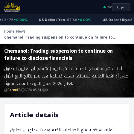
Live
العربية
.3476
+0.00%
US Dollar / Yen
157.86
+0.00%
US Dollar / Riyal
3.75
Home
News
‎Chemanol: Trading suspension to continue on failure to
ForexEF
disclose financials
‎Chemanol: Trading suspension to continue on
failure to disclose financials
أعلنت شركة شماع للصناعات الكيماوية (تشماع) أن تعليق التداول
على أوراقها المالية سيستمر بسبب فشلها في نشر نتائج الربع الأول
لعام 2026 ضمن الموعد المحدد قانونًا.
ForexEF
2026-05-31
0
Article details
أعلنت شركة شماع للصناعات الكيماوية (تشماع) أن تعليق