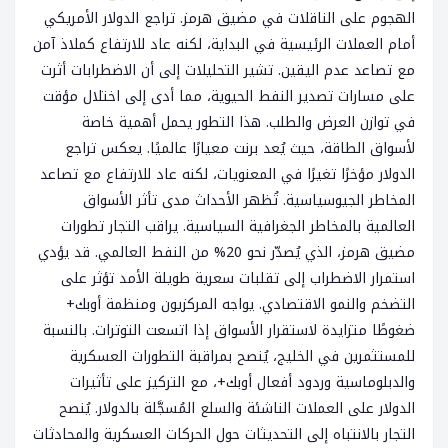
الهجوم على الناقلات في مضيق هرمز. تراجع الدولار الأمريكي
أمام العملات الرئيسية في البداية، لكنه عاد للارتفاع كملاذ آمن
مع تصاعد عدم اليقين. تشير التحليلات إلى أن الاضطرابات أثرت
على مسارات تصدير النفط الحيوية، مما أدى إلى اختلال مؤقت
في توازن العرض والطلب. هذا التطور يحمل أهمية خاصة
لأسواق الطاقة، حيث يُعد برنت معيارًا عالميًا. يعكس تراجع
الدولار مؤخرًا تغيرًا في المعنويات، لكنه عاد للارتفاع مع تصاعد
المخاطر الجيوسياسية. تُظهر الأحداث مدى تأثر الأسواق
العالمية بالمخاطر الجغرافية السياسية. يراقب التجار تطورات
مضيق هرمز، الذي يُصدّر نحو 20% من النفط العالمي. قد يؤدي
استمرار الاضطراب إلى تقلبات سعرية طويلة الأمد تؤثر على
التضخم والنمو الاقتصادي. يواجه المركزيون ومنظمة أوبك+
ضغوطًا متزايدة لاستقرار الأسواق إذا اتسعت التوترات. بالنسبة
للمستثمرين في الخليج، يُنصح بمراقبة التطورات العسكرية
والدبلوماسية وردود أفعال أوبك+، مع التركيز على تأثيرات
الدولار على العملات الناشئة والسلع المُسجَّلة بالدولار. يُنصح
التجار بالانتباه إلى التحديثات حول الحركات العسكرية والمحادثات