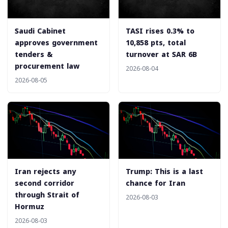
‎Saudi Cabinet
‎TASI rises 0.3% to
approves government
10,858 pts, total
tenders &
turnover at SAR 6B
procurement law
2026-08-04
2026-08-05
Iran rejects any
Trump: This is a last
second corridor
chance for Iran
through Strait of
2026-08-03
Hormuz
2026-08-03