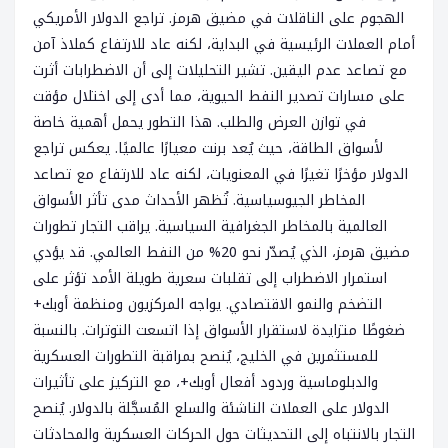
الهجوم على الناقلات في مضيق هرمز. تراجع الدولار الأمريكي
أمام العملات الرئيسية في البداية، لكنه عاد للارتفاع كملاذ آمن
مع تصاعد عدم اليقين. تشير التحليلات إلى أن الاضطرابات أثرت
على مسارات تصدير النفط الحيوية، مما أدى إلى اختلال مؤقت
في توازن العرض والطلب. هذا التطور يحمل أهمية خاصة
لأسواق الطاقة، حيث يُعد برنت معيارًا عالميًا. يعكس تراجع
الدولار مؤخرًا تغيرًا في المعنويات، لكنه عاد للارتفاع مع تصاعد
المخاطر الجيوسياسية. تُظهر الأحداث مدى تأثر الأسواق
العالمية بالمخاطر الجغرافية السياسية. يراقب التجار تطورات
مضيق هرمز، الذي يُصدّر نحو 20% من النفط العالمي. قد يؤدي
استمرار الاضطراب إلى تقلبات سعرية طويلة الأمد تؤثر على
التضخم والنمو الاقتصادي. يواجه المركزيون ومنظمة أوبك+
ضغوطًا متزايدة لاستقرار الأسواق إذا اتسعت التوترات. بالنسبة
للمستثمرين في الخليج، يُنصح بمراقبة التطورات العسكرية
والدبلوماسية وردود أفعال أوبك+، مع التركيز على تأثيرات
الدولار على العملات الناشئة والسلع المُسجَّلة بالدولار. يُنصح
التجار بالانتباه إلى التحديثات حول الحركات العسكرية والمحادثات