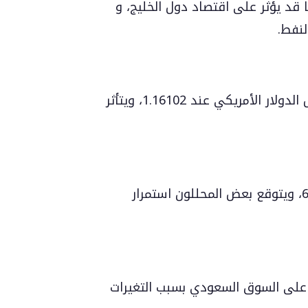
قد يؤثر على اقتصاد دول الخليج، و
يتوقع المحللون استقرار سعر صرف اليورو مقابل الدولار الأمريكي عند 1.16102، ويتأثر
يهبط سعر البيتكوين بنسبة 0.54% إلى $65750، ويتوقع بعض المحللون استمرار
راً على السوق السعودي بسبب التغيرات