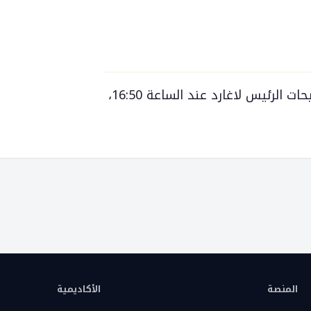
مراقبة بيان الفيدرالي عند الساعة 00:00، وتصريحات الرئيس لاغارد عند الساعة 16:50،
المنصة
الأكاديمية