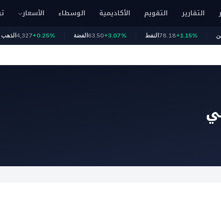
التقارير
التقويم
الأكاديمية
الوسطاء
الأسعار
تو
يتكوين
+1.15%
78.18
النفط
+3.07%
63.50
الفضة
+0.25%
4,327
ال
لي