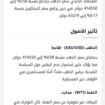
الاقتصاد الكندي. سعر الذهب يتراجع بنسبة 0.58% إلى
4143.50 دولار، في حين يرتفع سعر البيتكوين بنسبة
0.17% إلى 63219 دولار.
تأثير الأصول
الذهب (XAU/USD) · هابط
ينخفض سعر الذهب بنسبة 0.58% إلى 4143.50 دولار،
مما يؤكد على استمرار عدم اليقين حول السياسة
النقدية. يبقى الذهب ملاذًا آمنًا للمستثمرين في
الأوقات غير المستقرة.
النفط (WTI) · محايد
البيانات غير متوفرة عن سعر النفط، لكن التوترات في