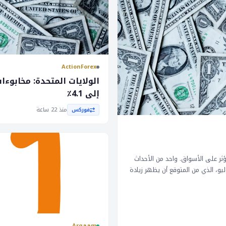
ActionForex
الولايات المتحدة: مخابوء
إلى 4.1٪
منذ 22 ساعة
فوركس
عام
ؤثر على الأسواق. واحد من الأحداث
يو، الذي من المتوقع أن يظهر زيادة
لتجزئي بشكل معتدل، في حين أن
ئدة على القروض العقارية. في
فائدة دون تغيير مع الحفاظ على
ن أن تؤثر على قرارات السياسة
ى انخفاض في قيمة العملات إذا أشار
Argaam