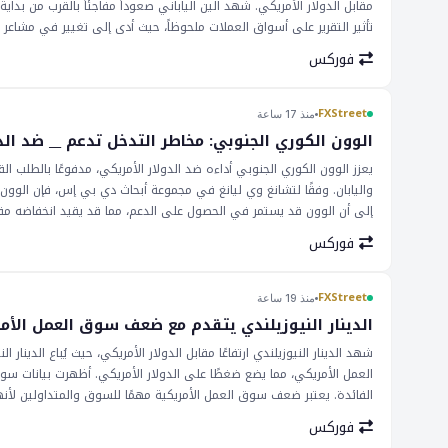
مقابل الدولار الأمريكي. شهد الين الياباني صعوداً مفاجئاً بالقرب من بداي
تأثير التقرير على أسواق العملات ملحوظاً، حيث أدى إلى تغيير في مشاع
وقد تؤثر ضعفها على قرارات السياسة النقدية المستقبلية للبنك الفيدرالي
فوركس
التوظيف في الولايات المتحدة إلى انخفاض في التوقعات لمزيد من رفع أسع
مما قد يفيد أزواج العملات مثل __ ومع ذلك، قد يؤثر الصعود المفاجئ في 
مراقبة الوضع عن كثب، حيث قد يؤدي إلى زيادة في التقلبات في سوق كس
FXStreet
منذ 17 ساعة
الانخفاض العام للزوج يوم الجمعة يشير إلى أن هناك تحديات في المستقبل
الوون الكوري الجنوبي: مخاطر التدخل تدعم __ ضد ال
أسواق العملات. ستكون الإصدارات القادمة من البيانات الاقتصادية وقرارات
يعزز الوون الكوري الجنوبي أداءه ضد الدولار الأمريكي، مدفوعًا بالطلب ال
واليابان. وفقًا لتشانغ وي ليانغ في مجموعة أبحاث دي بي إس، فإن الوون 
إلى أن الوون قد يستمر في الحصول على الدعم، مما قد يقيد انخفاضه مقا
للمراقبة، حيث يمكن أن يؤثر على أسعار الصرف ويتأثر بقرارات التداول. مع 
فوركس
يكون لأي علامات إضافية على الدعم أو الضعف تأثير على المتداولين والم
FXStreet
منذ 19 ساعة
الدينار النيوزيلندي يتقدم مع ضعف سوق العمل الأم
العمل الأمريكي، مما يضع ضغطًا على الدولار الأمريكي. أظهرت بيانات سو
الفائدة. يعتبر ضعف سوق العمل الأمريكية مهمًا للسوق والمتداولين ل
الاحتياطي الفيدرالي على إعادة النظر في موقفه المتشدد بشأن رفع أسعار ا
فوركس
عن كثب من قبل المتداولين، حيث يمكن لأي تغيير في أسعار الفائدة أن يكون 