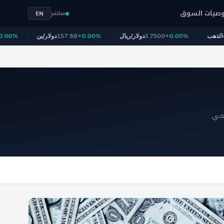
صيات السوق
مباشر
EN
+0.5
4,326
الذهب
+0.00%
3.7500
دولار/ريال
+0.00%
157.86
دولار/ين
لمي