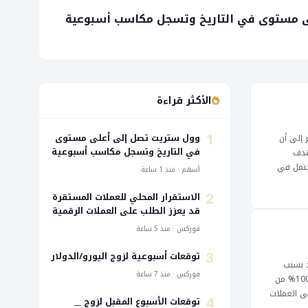
 مستوى في التاريخ وتسجل مكاسب أسبوعية
الأكثر قراءة
وول ستريت تصل إلى أعلى مستوى
ترة بين 1.3480 و 1.4247. هذا التطور يُشير إلى أن
1
في التاريخ وتسجل مكاسب أسبوعية
 يستهدف
ل محتمل في
أسهم · منذ 1 ساعة
مشاعر السوق، مما قد يؤدي إلى ضغط هبوطي إضافي على الزوج. يجب على المتداولين أن يكونوا حذرين ويتابعوا حركة الزوج عن كثب، لأن اختراقًا لمستوى 1.3773 قد يؤدي
ل انخفاض
الاستقرار المحلي للعملات المستقرة
2
بالتالي،
قد يعزز الطلب على العملات الرقمية
المدعومة بالدولار: صندوق النقد
فوركس · منذ 5 ساعة
الدولي
توقعات أسبوعية لزوج اليورو/الدولار
3
أولي إلى محايد بسبب
فوركس · منذ 7 ساعة
التكتل المتوقع. ومع ذلك، فإن النظرة العامة لا تزال إيجابية طالما يحافظ على مستوى الدعم 0.9270. يمكن أن يكون للكسر الحاسم فوق مستوى المشروع بنسبة 100% من
ين يركزون على العملات
توقعات الأسبوع المقبل لزوج __
4