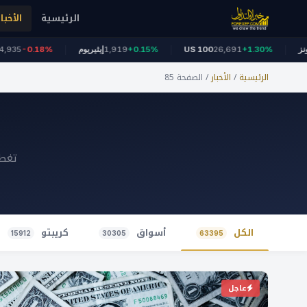
الرئيسية
الأخبار
54,03
داو جونز
+1.30%
26,691
US 100
+0.15%
1,919
إيثيريوم
8%
الرئيسية
/
الأخبار
/
الصفحة 85
تغطي
الكل
أسواق
كريبتو
15912
30305
63395
عاجل