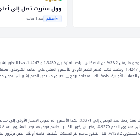
نفاق التجزئي إلى تعزيز الاقتصاد
وول ستريت تصل إلى أعلى
ير على دولار أستراليا. ستتم مراقبة
منذ 1 ساعة
أسهم
مرين. يمكن أن يؤدي موقف __
ادة معتدلة في __ إلى انخفاض في
يق، لأنها يمكن أن تؤثر على مشاعر
شهد زوج __ هبوطًا من مستوى 1.4247، واخترق مستوى الدعم 1.3965، وهو ما يمثل 38.2% من الانعكاس الراجع للف
الارتداد من 1.3480 قد يكون قد اكتمل بالفعل بثلاث موجات صعودية حتى 1.4247. ونتيجة لذلك، يُعتبر التحيز الأولي للأسبوع المقبل على الجانب الهبوطي،
قع عواقب مهمة على تداول العملات الأجنبية، خاصة تلك المتعلقة بزوج __ اختراق مستوى الدعم يُشير إلى تحو
 العالمي، خاصة فيما يتعلق بالتجارة والاستثمار بين الولايات المتحدة وكندا. قد يجع
اد الكندي. ومع ذلك، قد يؤدي ذلك أيضًا إلى زيادة تكاليف الاستيراد والضغوط التضخمية. و
تيجياتهم وفقًا لذلك.
شهد زوج اليورو/الفرنك السويسري استئنافاً لتراجعه الأسبوع الماضي، لكنه فقد زخمه بعد الوصول إلى 0.9371. لهذا الأسبوع، تم تحويل الانحياز ال
0.8979 إلى 0.9264 من 0.9094 عند 0.9379 آثاراً إيجابية أكبر، والاستهداف لمستوى 138.2%. هذا التطور حاسم لتر العملات الأجنبية، خاصة أولئك الذ