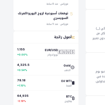
مؤشرات
فوركس · منذ 8 ساعة
قلبات في
اء على
توقعات أسبوعية لزوج اليورو/الفرنك
5
السويسري
فوركس · منذ 9 ساعة
كي (__)
كان من
أصول رائجة
دون تغيير
تدلة في __
يادة قيمة
1.155
🇪🇺🇺🇸
EUR/USD
مستثمرين.
يورو/دولار
+0.00%
ن بالحذر
4,325.5
🟡
Gold
الذهب
+0.54%
نيو يوم
ئدة في
78.18
داولين،
🛢️
Oil WTI
النفط
مكن أن
+1.15%
 يكونوا
باطؤ
64,935
₿
BTC
بيتكوين
-0.18%