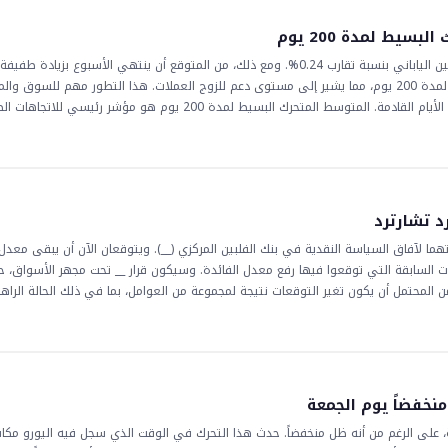
 مع آثار محتملة على أزواج العملات المختلفة، لا سيما تلك التي تتضمن الدولار الأمري
يط لمدة 200 يوم
شهد زوج العملات __ انخفاضًا طفيفًا، حيث تراجع الجنيه البريطاني مقابل الين الياباني بنسبة تقارب 0.24%. ومع ذلك، من المتوقع أن ينتهي الأسبوع
حاليًا عند 212.64. استمر التعافي في __ فوق المتوسط المتحرك البسيط لمدة 200 يوم، مما يشير إلى مستوى دعم للزوج العملات. هذا التطور مهم للس
حيث يشير إلى أن زوج __ قد يكون على وشك تحقيق مكاسب إضافية في الأيام القادمة. المتوسط المتحرك البسيط لمدة 200 يوم ه
يتابع المتداولون حركة الزوج بعناية، خاصة فيما يتعلق بالمتوسط المتحرك البسيط، لتح
متداولين قد يبحثون عن شراء زوج __، خاصة إذا استمر في البقاء فوق المتوسط المتحرك ال
 العملات متقلبة للغاية. يجب على المتداولين مراقبة حركة الزوج بعناية و مستعدين لتع
تداولين مراقبة أي علامات على انطلاق محتمل أو عكس.
د تشارترد
اتهما لآفاق السياسة النقدية في بنك الفلبين المركزي (__). ويتوقعان الآن أن يبقى معد
 مما ي تغييراً عن التوقعات السابقة التي توقعوا فيها رفع معدل الفائدة. وسيكون قرار __ تحت مجهر الأسواق
ن المحتمل أن يكون تغير التوقعات نتيجة لمجموعة من العوامل، بما في ذلك الحالة الراهن
احتياطي الفدرالي الأمريكي بشكل وثيق لقراراته المتعلقة بمعدلات الفائدة، والتي يمكن 
بة مؤشر رئيسي على صحة الاقتصاد الفلبيني وقدرته على التكيف مع تحديات الاقتصاد العا
صاد الفلبيني وسوق العملات الأجنبية والاستثمار. ويمكن اعتبار قرار الحفاظ على معدلات ا
ئدة الأعلى على الاقتصاد. ومن ناحية أخرى، يمكن اعتباره فرصة مفقودة لمعالجة الضغوط 
حق على السوق
نخفضاً يوم الجمعة
 على الرغم من أنه ظل منخفضاً. حدث هذا التحرك في الوقت الذي سجل فيه اليورو مكا