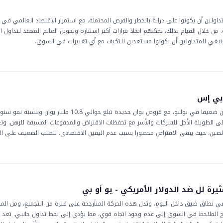
ولين أن يكونوا على دراية بالخطر والفرص المحتملة. مع استمرار الاقتصاد العالمي في 
ية. من خلال القيام بذلك، يمكنهم اتخاذ قرارات أكثر استنارة وتحويل العالم المعقد لتداول
، وينبغي للمتداولين أن يكونوا مستعدين للتكيف مع أي تغييرات في السوق.
 بي إس
توقعت أبحاث مجموعة دي بي إس أن يبقى الطلب على الائتمان في الصين ضعيفا في يوليو، مع قروض يوان جديدة تبلغ حوالي 10.8 مليار يوان وبنسبة
 القروض المتوسطة إلى الطويلة الأجل للشركات والأسر مع تحفظات الاقتراض والمدفوعات المسبقة للرهن
 الصين، حيث يبقى الاقتراض محصورا بسبب عدم اليقين الاقتصادي. للطلب الضعيف على ال
. يمكن أن يؤدي انخفاض الطلب على الائتمان إلى انخفاض في السيولة، مما يمكن أن يؤث
لمهم للمتداولين مراقبة اتجاهات الطلب على الائتمان والسيولة في الصين، لأنها يمكن أن
لائتمان في الصين بعيدة المدى. يمكن أن يؤدي إلى انخفاض في النمو الاقتصادي، مما 
، لا سيما للعملات التي تُتاجر بكثرة مع اليوان. وبالتالي، يجب على المتداولين والمستث
أثير كبير على الاقتصاد العالمي.
رة لل ضد الدولار الأمريكي - يو أو بي
ا في نطاق ضيق داخل اليوم. وتدل هذه الحركة المتأرجحة على فترة من التجميع، ومن الم
تويات 6.7450 و 6.7550. يشير الزخم المسطح الملاحظ في السوق إلى عدم وجود اتجاه قوي، مما يؤدي إلى نمط تداول جانبي. 