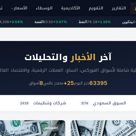
التقارير
التقويم
الأكاديمية
الوسطاء
الأسعار
تو
-0.1
64,935
بيتكوين
+1.15%
78.18
النفط
+3.07%
63.50
الفضة
4%
آخر
الأخبار
والتحليلات
ة شاملة لأسواق الفوركس، السلع، العملات الرقمية، والاقتصاد العا
خبر اليوم
مصدر عالمي
أسواق
8
25+
63395
السوق السعودي
شركات وتنظيمات
2439
3174
فوركس