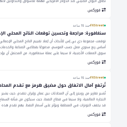
نطاق اليوان الصيني ضد الدولار الأمريكي مهمة للأسواق والتداولين لأنها ت
العالمية على أسواق العملات. يمكن أن يكون للنغمة المثيرة لل في اليوان 
فوركس
التداولين أن يكونوا على دراية بإمكانية تقدير اليوان بشكل أكبر إذا استمر
FXStreet
منذ 15 ساعة
وبيانات البنوك المركزية بعناية ل تلميحات حول تغيير في السياسة النقدي
سنغافورة: مراجعة وتحسين توقعات الناتج المحلي ال
أساس ربع سنوي معل حسب الموسم، مدفوعًا بقطاعي الصناعة والخدمات الأ
سوق العملات الأجنبية، لا سيما على عملة سنغافورة. من المحتمل أن يؤدي
يؤدي إلى ارتفاع قيمة عملة سنغافورة مقابل العملات الأخرى. وهذا قد يؤث
فوركس
أسعار صرف العملات المتداولة مع عملة سنغافورة. بالإضافة إلى ذلك، قد
قيمتها. سيتم مراقبة آثار المراجعة وتحسين توقعات الناتج المحلي الإجمال
سنغافورة مقابل العملات الأخرى، ويمكن أن يكون لأي تغيير في قيمتها تأثي
FXStreet
منذ 15 ساعة
الاعتبار الآثار المحتملة للمراجعة وتحسين توقعات الناتج المحلي الإجمالي 
تُرتفع آمال الاتفاق حول مضيق هرمز مع تقدم المحاد
تُشير تقارير من رويترز إلى أن المحادثات بين عمان وإيران تتقدم، حيث ي
التجارة العالمية، ولا سيما في قطاع النفط، حيث سيكون من شأنه السماح
قد يخفف التوترات في المنطقة ويؤثر على أسعار النفط. يهم تقدم هذه الم
وبالتالي على الاقتصاد العالمي. مضيق هرمز المستقر والأمن ماس هو أس
فوركس
التطورات عن كثب، حيث يمكن أن تؤثر على أسعار النفط وقيمة العملات، ل
قد يؤدي إلى زيادة الاستقرار في المنطقة وتأثير إيجابي على الاقتصاد ا