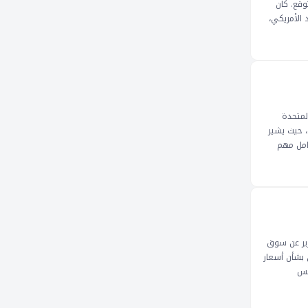
وقع. كان
 الأمريكي،
بيانات
ر الأمريكي،
لمستثمرين
لكن
 التغيير في
المتحدة
، حيث يشير
امل مهم
ويمكن أن
فاع على خلفية تقرير عن سوق
 بشأن أسعار
لس
 السيناريو
داولين،