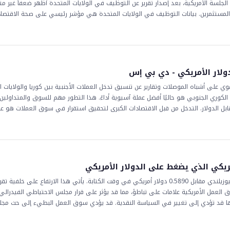
ة الجلسة الأمريكية، بعد إصدار تقرير عن التوظيف في الولايات المتحدة أظهر ضعفاً غير مت
ر المستثمرين. بيانات التوظيف في الولايات المتحدة هي مؤشر رئيسي على صحة الاقتصاد
. تكون الآثار المترتبة على هذا التطور على الأسواق والمستثمرين كبيرة. قد يؤدي ضعف 
ار الفائدة من قبل البنك الفيدرالي. هذا، بدوره، قد يؤدي إلى انخفاض في قيمة الدولا
الين الياباني على أزواج العملات الأخرى، بما في ذلك تلك التي تتضمن الين. يجب على ا
. يمكن اعتبار تعافي __ من أدنى مستوى له في الجلسة إشارة إيجابية للمستثمرين، و
. مع استمرار الاقتصاد العالمي في التطور، سيتابع المستثمرين عن كثب أي علامات على
دولار الأمريكي - دي بي إس
 البنوك المركزية حاسمة في تحديد الاتجاه المستقبلي للزوج __
قوي على أشباه الموصلات وتقارير عن تنسيق تدخل العملات الأجنبية بين كوريا والولايات 
الكوري الجنوبي هو حاليًا أفضل عملة آسيوية أداءً. هذا التطور مهم للسوق والمتداولين
بل الدولار. التدخل من قبل الاقتصادات الكبرى لتحقيق استقرار في سوق العملات هو ع
استمرار التطورات الاقتصادية العالمية، سيتم مراقبة أداء الوون الكوري الجنوبي عن كثب، 
ستثمرين في المنطقة.
ريكي الذي يضغط على الدولار الأمريكي
شهد الدينار النيوزيلندي ارتفاعًا مقابل الدولار الأمريكي، حيث يُباع الدينار النيوزيلندي مقابل 0.5890 دولار أمريكي في وقت الكتابة. يأتي هذا الارت
ق العمل الأمريكية علامات على تباطؤ، مما قد يؤثر على قرار مجلس الاحتياطي الفيدرالي
أنها قد تؤدي إلى تغيير في السياسة النقدية. قد يؤدي سوق العمل البطيء إلى حث مج
لفائدة، مما قد يؤثر على قيمة الدولار الأمريكي مقابل العملات الأخرى. يتم متابعة هذا
له تأثير على فئات الأصول المختلفة. تعتبر الآثار المترتبة على هذا التطور حاسمة للمت