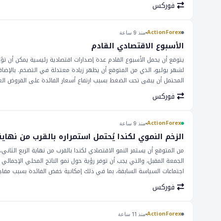
الأوروبية. يمكن أن يعكس تحرك زوج اليورو/الفرنك السويسري الاتجاهات ا
فوركس
الاقتصادية. يجب على المتداولين مراقبة مستويات الدعم والمقاومة بحثاً ع
زوج اليورو/الفرنك السويسري. مع الاستراتيجية الصحيحة، يمكن للمتداولين 
اطلاع دائم بالأخبار الاقتصادية وقرارات البنوك المركزية التي يمكن أن تؤثر 
ActionForex
منذ 9 ساعة
الأسبوع الاقتصادي القادم
يتوقع أن يحمل الأسبوع القادم عدة إصدارات اقتصادية رئيسية يمكن أن تؤث
لشهر يوليو، الذي من المتوقع أن يظهر زيادة معتدلة في التضخم. بالإضا
المحتمل أن يبقى تحت الضغط بسبب ارتفاع أسعار الفائدة على القروض العقا
مع الحفاظ على موقف متحفز. تعد هذه المؤشرات الاقتصادية حاسمة للأسوا
فوركس
يمكن أن تؤدي إلى انخفاض في قيمة العملات إذا أشار إلى تباطؤ في النمو ا
العملات. يمكن أن يؤثر قرار __ بتحديد أسعار الفائدة دون تغيير على دولار
يمكن أن يؤدي موقف __ التحفيزي إلى زيادة في قيمة دولار أستراليا، في
ActionForex
منذ 9 ساعة
ومراقبة هذه الإصدارات بشكل وثيق، لأنها يمكن أن تؤثر على مشاعر السو
الزخم النموي لكندا يُحتمل استمراره بالقرب من نهاية 
من المتوقع أن يستمر النمو الاقتصادي لكندا بالقرب من نهاية الربع الثاني، 
الجمعة المقبل، والتي يجب أن توفر رؤية حول نمو الناتج المحلي الإجمالي
اجتماعات السياسة السابقة، بما في ذلك إمكانية خفض الفائدة بسبب مفاجآت
خاصة في سوق الفوركس. يمكن أن يؤدي اقتصاد قوي في كندا إلى زيادة الط
فوركس
يكون لقرارات بنك كندا بشأن الفائدة تأثيرًا كبيرًا على الاقتصاد الكندي، و
على دراية بالآثار المحتملة على السوق. مع صدور بيانات المبيعات المصنعة 
محتمل. يمكن أن توفر هذه البيانات رؤى قيمة حول الصحة العامة للاقتص
ActionForex
منذ 11 ساعة