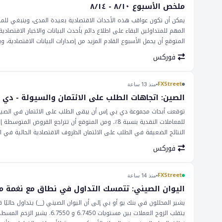
ملخص الأسبوع ٨/١٠ - ٨/١٤
يمكن أن تكون عواقب هذه الأحداث الاقتصادية بعيدة المدى، وينبغي للمتدا
المهم للمتداولين البقاء على اطلاع دائم بأحدث البيانات والاخبار الاقتصاد
المتوقع أن يحمل الأسبوع القادم المزيد من إصدارات البيانات الاقتصادية
فوركس
FXStreet
منذ 13 ساعة
الصين: اتجاهات الطلب على الائتمان والسيولة - دي
للمعاملات النقدية بنسبة 8٪. ومن المتوقع أن تتراجع
النتائج الضعيفة في الطلب على الائتمان الظروف الاقتصادية الحالية في
الصين عواقب على الأسواق العالمية، ولا سيما في سوق العملات الأجنبية
فوركس
العملات. وهذا بدوره يمكن أن يؤثر على قرارات التجارة والاستثمار. ومن ا
تأثيرات متسلسلة على الاقتصاد العالمي. تعد عواقب الطلب الضعيف على ا
يؤثر على قيمة اليوان. وهذا بدوره يمكن أن يؤثر على سوق العملات الأجنبية
FXStreet
منذ 14 ساعة
اتجاهات الطلب على الائتمان والسيولة في الصين، لأنها يمكن أن يكون لها ت
اليوان الصيني: تتمسك التداول في نطاق مع نغمة مثي
يشير المحللون في بنك يو أو بي إلى أن اليوان الصيني (__) يتداول حاليً
يتقلب الزوج العملات بين مس