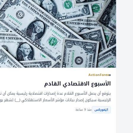
ActionForex
الأسبوع الاقتصادي القادم
يتوقع أن يحمل الأسبوع القادم عدة إصدارات اقتصادية رئيسية يمكن أن ت
الرئيسية سيكون إصدار بيانات مؤشر الأسعار الاستهلاكي (__) لشهر يول
معتدلة في التضخم. بالإضافة إلى ذلك، من المتوقع أن ترتفع الإنفاق ا
منذ 9 ساعة
فوركس
سوق الإسكان من المحتمل أن يبقى تحت الضغط بسبب ارتفاع أسعار الفا
أستراليا، من المتوقع أن تحتفظ بنك الاحتياطي الأسترالي (__) بأسعار ال
موقف متحفز. تعد هذه المؤشرات الاقتصادية حاسمة للأسواق لأنها يمك
النقدية وتؤثر على قيم العملات. زيادة معتدلة في __ يمكن أن تؤدي إل