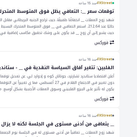
سيكون للآثار على أسعار النفط وسوق الفوركس الأوسع نطاقا مراقبة دقيقة،
FXStreet
منذ 15 ساعة
توقعات سعر __: التعافي يظل فوق المتوسط المتحرك البس
وحقيقة أن الزوج استمر فوق هذا المستوى تشير إلى نظرة مثيرة للتفاؤل. س
فوركس
كان التعافي الحالي مستدامًا. الآثار المترتبة على هذا التطور هي أن ال
200 يوم. ومع ذلك، من الضروري ممارسة الحذر، حيث يمكن أن تكون أسواق
مواقفهم وفقًا لذلك. الساعات القادمة ستحسم اتجاه زوج __، وينبغي للم
FXStreet
منذ 16 ساعة
الفلبين: تتغير آفاق السياسة النقدية في __ - ستاندر
أعلن اقتصاديا ستاندرد تشارترد، جوناثان كوه و إدوارد لي، عن تعديل توقع
دون تغيير في الاجتماع القادم في 27 أغسطس،
يكون له تأثير على البيزو الفلبيني وسوق العملات الأجنبية بشكل أوسع. م
العالمي وتأثير قرارات السياسة النقدية في بلدان أخرى. وقد تم مراقبة ال
فوركس
تأثير على الأسواق الناشئة مثل الفلبين. وبالتالي، سيكون قرار __ بمثا
الآثار المترتبة على هذا القرار بعيدة المدى، مع تأثيرات محتملة على الاقت
تغيير كدليل على الحذر، يعكس القلق بشأن التأثير المحتمل لمعدلات الفا
FXStreet
منذ 16 ساعة
ودعم العملة. وبالتالي، سيكون المستثمرون يراقبون قرار __ وتأثيره اللا
__ يتعافى من أدنى مستوى في الجلسة لكنه لا يزال م
شهد زوج العملات __ تعافياً من أدنى مستوى له في الجلسة يوم الجمعة،