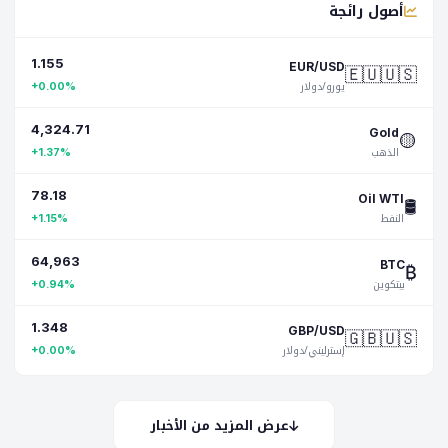
أصول رائجة
1.155
🇪🇺🇺🇸
EUR/USD
يورو/دولار
+0.00%
4,324.71
🟡
Gold
الذهب
+1.37%
78.18
🛢️
Oil WTI
النفط
+1.15%
64,963
₿
BTC
بيتكوين
+0.94%
1.348
🇬🇧🇺🇸
GBP/USD
إسترليني/دولار
+0.00%
عرض المزيد من الأخبار