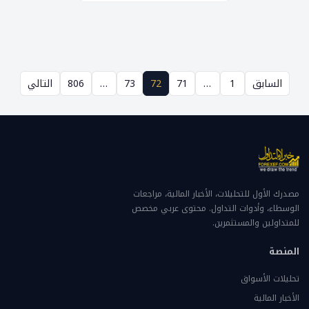
السابق
1
…
71
72
73
…
806
التالي
مصدرك الأول للتحليلات، الأخبار المالية، مراجعات
الوسطاء، وأدوات التداول. محتوى عربي مخصص
للمتداولين والمستثمرين.
المنصة
تحليلات الأسواق
الأخبار المالية