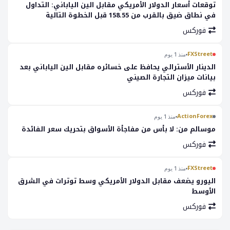
توقعات أسعار الدولار الأمريكي مقابل الين الياباني: التداول
في نطاق ضيق بالقرب من 158.55 قبل الخطوة التالية
فوركس
FXStreet
منذ 1 يوم
الدينار الأسترالي يحافظ على خسائره مقابل الين الياباني بعد
بيانات ميزان التجارة الصيني
فوركس
ActionForex
منذ 1 يوم
موسالم من: لا بأس من مفاجأة الأسواق بتحريك سعر الفائدة
فوركس
FXStreet
منذ 1 يوم
اليورو يضعف مقابل الدولار الأمريكي وسط توترات في الشرق
الأوسط
فوركس