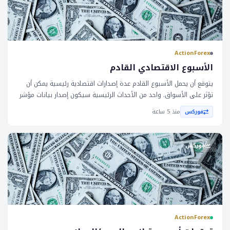
ActionForex
الأسبوع الاقتصادي القادم
يتوقع أن يحمل الأسبوع القادم عدة إصدارات اقتصادية رئيسية يمكن أن
تؤثر على الأسواق. واحد من الأحداث الرئيسية سيكون إصدار بيانات مؤشر
الأسعار الاستهلاكي (__) لشهر يوليو، الذي من المتوقع أن يظهر زيادة
منذ 5 ساعة
فوركس
معتدلة في التضخم. بالإضافة إلى ذلك، من المتوقع أن ترتفع الإنفاق
التجزئي بشكل معتدل، في حين أن سوق الإسكان من المحتمل أن يبقى
تحت الضغط بسبب ارتفاع أسعار الفائدة على القروض العقارية. في
فوركس
أستراليا، من المتوقع أن تحتفظ بنك الاحتياطي الأسترالي (__) بأسعار
الفائدة دون تغيير مع الحفاظ على موقف متحفز. تعد هذه المؤشرات
الاقتصادية حاسمة للأسواق لأنها يمكن أن تؤثر على قرارات السياسة
النقدية وتؤثر على قيم العملات. زيادة معتدلة في __ يمكن أن تؤدي إلى
انخفاض في قيمة العملات إذا أشار إلى تباطؤ في النمو الاقتصادي. من
ناحية أخرى، يمكن أن يؤدي ارتفاع الإنفاق التجزئي إلى تعزيز الاقتصاد
ActionForex
وزيادة قيمة العملات. يمكن أن يؤثر قرار __ بتحديد أسعار الفائدة دون