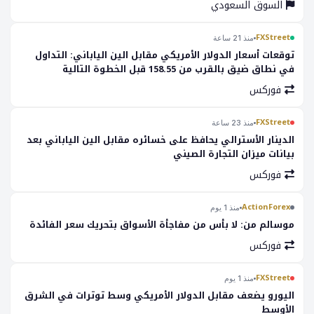
السوق السعودي
FXStreet
منذ 21 ساعة
توقعات أسعار الدولار الأمريكي مقابل الين الياباني: التداول
في نطاق ضيق بالقرب من 158.55 قبل الخطوة التالية
فوركس
FXStreet
منذ 23 ساعة
الدينار الأسترالي يحافظ على خسائره مقابل الين الياباني بعد
بيانات ميزان التجارة الصيني
فوركس
ActionForex
منذ 1 يوم
موسالم من: لا بأس من مفاجأة الأسواق بتحريك سعر الفائدة
فوركس
FXStreet
منذ 1 يوم
اليورو يضعف مقابل الدولار الأمريكي وسط توترات في الشرق
الأوسط