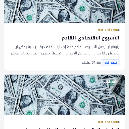
ActionForex
الأسبوع الاقتصادي القادم
يتوقع أن يحمل الأسبوع القادم عدة إصدارات اقتصادية رئيسية يمكن أن
تؤثر على الأسواق. واحد من الأحداث الرئيسية سيكون إصدار بيانات مؤشر
الأسعار الاستهلاكي (__) لشهر يوليو، الذي من المتوقع أن يظهر زيادة
منذ 37 دقيقة
فوركس
معتدلة في التضخم. بالإضافة إلى ذلك، من المتوقع أن ترتفع الإنفاق
التجزئي بشكل معتدل، في حين أن سوق الإسكان من المحتمل أن يبقى
تحت الضغط بسبب ارتفاع أسعار الفائدة على القروض العقارية. في
فوركس
أستراليا، من المتوقع أن تحتفظ بنك الاحتياطي الأسترالي (__) بأسعار
الفائدة دون تغيير مع الحفاظ على موقف متحفز. تعد هذه المؤشرات
الاقتصادية حاسمة للأسواق لأنها يمكن أن تؤثر على قرارات السياسة
النقدية وتؤثر على قيم العملات. زيادة معتدلة في __ يمكن أن تؤدي إلى
انخفاض في قيمة العملات إذا أشار إلى تباطؤ في النمو الاقتصادي. من
ناحية أخرى، يمكن أن يؤدي ارتفاع الإنفاق التجزئي إلى تعزيز الاقتصاد
ActionForex
وزيادة قيمة العملات. يمكن أن يؤثر قرار __ بتحديد أسعار الفائدة دون