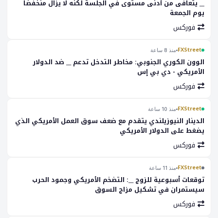
__ يتعافى من أدنى مستوى في الجلسة لكنه لا يزال منخفضاً
يوم الجمعة
فوركس
FXStreet
منذ 8 ساعة
الوون الكوري الجنوبي: مخاطر التدخل تدعم __ ضد الدولار
الأمريكي - دي بي إس
فوركس
FXStreet
منذ 10 ساعة
الدينار النيوزيلندي يتقدم مع ضعف سوق العمل الأمريكي الذي
يضغط على الدولار الأمريكي
فوركس
FXStreet
منذ 11 ساعة
توقعات أسبوعية للزوج __: التضخم الأمريكي وجمود الحرب
سيستمران في تشكيل مزاج السوق
فوركس