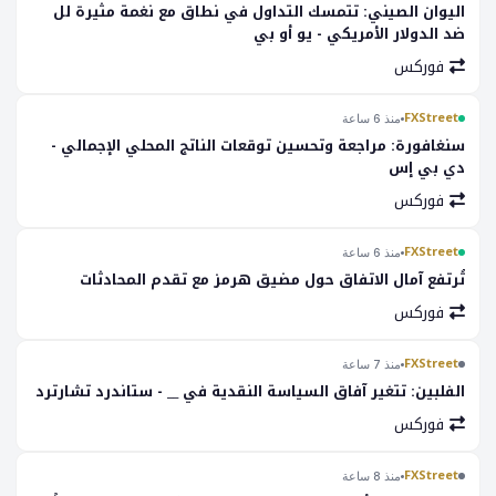
اليوان الصيني: تتمسك التداول في نطاق مع نغمة مثيرة لل
ضد الدولار الأمريكي - يو أو بي
فوركس
FXStreet
منذ 6 ساعة
سنغافورة: مراجعة وتحسين توقعات الناتج المحلي الإجمالي -
دي بي إس
فوركس
FXStreet
منذ 6 ساعة
تُرتفع آمال الاتفاق حول مضيق هرمز مع تقدم المحادثات
فوركس
FXStreet
منذ 7 ساعة
الفلبين: تتغير آفاق السياسة النقدية في __ - ستاندرد تشارترد
فوركس
FXStreet
منذ 8 ساعة