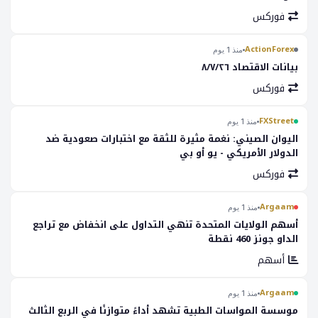
فوركس
ActionForex
منذ 1 يوم
بيانات الاقتصاد ٨/٧/٢٦
فوركس
FXStreet
منذ 1 يوم
اليوان الصيني: نغمة مثيرة للثقة مع اختبارات صعودية ضد
الدولار الأمريكي - يو أو بي
فوركس
Argaam
منذ 1 يوم
أسهم الولايات المتحدة تنهي التداول على انخفاض مع تراجع
الداو جونز 460 نقطة
أسهم
Argaam
منذ 1 يوم
موسسة المواسات الطبية تشهد أداءً متوازنًا في الربع الثالث