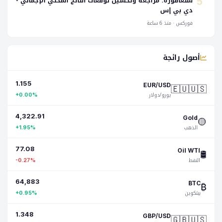
سنغافورة: مراجعة وتحسين توقعات الناتج المحلي الإجمالي -
5
دي بي إس
فوركس · منذ 6 ساعة
أصول رائجة
1.155
🇪🇺🇺🇸
EUR/USD
يورو/دولار
+0.00%
4,322.91
🟡
Gold
الذهب
+1.95%
77.08
🛢️
Oil WTI
النفط
-0.27%
64,883
₿
BTC
بيتكوين
+0.95%
1.348
🇬🇧🇺🇸
GBP/USD