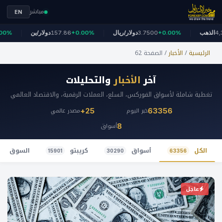
مباشر
EN
+
4,323
الذهب
+0.00%
3.7500
دولار/ريال
+0.00%
157.86
دولار/ين
الرئيسية
/
الأخبار
/
الصفحة 62
آخر
الأخبار
والتحليلات
تغطية شاملة لأسواق الفوركس، السلع، العملات الرقمية، والاقتصاد العالمي
خبر اليوم
مصدر عالمي
25+
63356
أسواق
8
الكل
أسواق
كريبتو
السوق ال
15901
30290
63356
عاجل