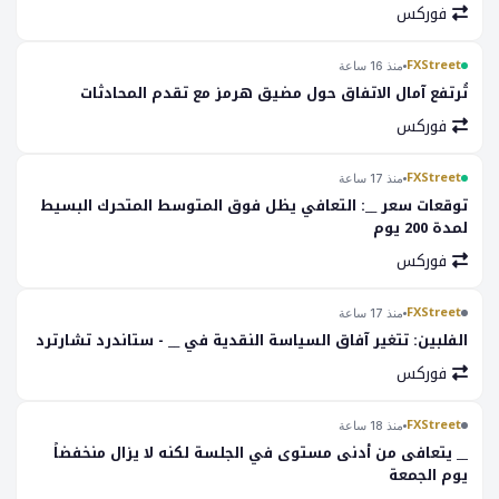
فوركس
FXStreet
منذ 16 ساعة
تُرتفع آمال الاتفاق حول مضيق هرمز مع تقدم المحادثات
فوركس
FXStreet
منذ 17 ساعة
توقعات سعر __: التعافي يظل فوق المتوسط المتحرك البسيط
لمدة 200 يوم
فوركس
FXStreet
منذ 17 ساعة
الفلبين: تتغير آفاق السياسة النقدية في __ - ستاندرد تشارترد
فوركس
FXStreet
منذ 18 ساعة
__ يتعافى من أدنى مستوى في الجلسة لكنه لا يزال منخفضاً
يوم الجمعة