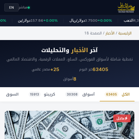
مباشر
EN
-
4,326
الذهب
+0.00%
3.7500
دولار/ريال
+0.00%
157.86
دولار/ين
الرئيسية
/
الأخبار
/
الصفحة 18
آخر
الأخبار
والتحليلات
تغطية شاملة لأسواق الفوركس، السلع، العملات الرقمية، والاقتصاد العالمي
خبر اليوم
مصدر عالمي
25+
63405
أسواق
8
الكل
أسواق
كريبتو
السوق ال
15913
30308
63405
عاجل