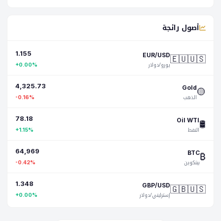
أصول رائجة
1.155
🇪🇺🇺🇸
EUR/USD
يورو/دولار
+0.00%
4,325.73
🟡
Gold
الذهب
-0.16%
78.18
🛢️
Oil WTI
النفط
+1.15%
64,969
₿
BTC
بيتكوين
-0.42%
1.348
🇬🇧🇺🇸
GBP/USD
إسترليني/دولار
+0.00%