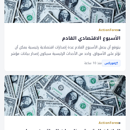
ActionForex
الأسبوع الاقتصادي القادم
يتوقع أن يحمل الأسبوع القادم عدة إصدارات اقتصادية رئيسية يمكن أن
تؤثر على الأسواق. واحد من الأحداث الرئيسية سيكون إصدار بيانات مؤشر
الأسعار الاستهلاكي (__) لشهر يوليو، الذي من المتوقع أن يظهر زيادة
منذ 10 ساعة
فوركس
معتدلة في التضخم. بالإضافة إلى ذلك، من المتوقع أن ترتفع الإنفاق
التجزئي بشكل معتدل، في حين أن سوق الإسكان من المحتمل أن يبقى
تحت الضغط بسبب ارتفاع أسعار الفائدة على القروض العقارية. في
فوركس
أستراليا، من المتوقع أن تحتفظ بنك الاحتياطي الأسترالي (__) بأسعار
الفائدة دون تغيير مع الحفاظ على موقف متحفز. تعد هذه المؤشرات
الاقتصادية حاسمة للأسواق لأنها يمكن أن تؤثر على قرارات السياسة
النقدية وتؤثر على قيم العملات. زيادة معتدلة في __ يمكن أن تؤدي إلى
انخفاض في قيمة العملات إذا أشار إلى تباطؤ في النمو الاقتصادي. من
ناحية أخرى، يمكن أن يؤدي ارتفاع الإنفاق التجزئي إلى تعزيز الاقتصاد
ActionForex
وزيادة قيمة العملات. يمكن أن يؤثر قرار __ بتحديد أسعار الفائدة دون