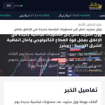
مباشر
EN
4
الذهب
+0.00%
3.7500
دولار/ريال
+0.00%
157.61
دولار/ين
.00%
خبراء التداول
الأخبار
ForexEF
وول ستريت تصل إلى مستويات قياسية جديدة في الإغلاق بفضل
وول ستريت تصل إلى مستويات قياسية جديدة في
قوة القطاع التكنولوجي وآمال اتفاقية الشرق الأوسط - رويترز
الإغلاق بفضل قوة القطاع التكنولوجي وآمال اتفاقية
الشرق الأوسط - رويترز
أقفلت بورصة وول ستريت عند مستويات قياسية جديدة يوم الثلاثاء
بفضل قوة الأسهم التكنولوجية وتحسن تفاؤل المستثمرين بخصوص
تقدم في محادثات السلام في الشرق الأوسط. سجل
0
2026-05-29
ForexEF
تفاصيل الخبر
أقفلت بورصة وول ستريت عند مستويات قياسية جديدة يوم