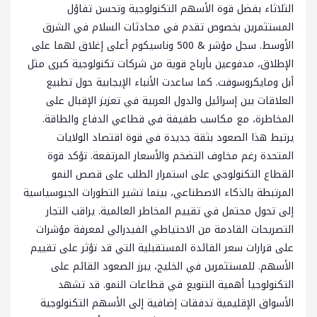
الثلاثاء بفضل قوة الأسهم التكنولوجية وتحسن تفاؤل
المستثمرين بخصوص تقدم في محادثات السلام في الشرق
الأوسط. سجل مؤشر & 500 وناسيكوم أعلى إغلاق لهما على
الإطلاق، مدفوعين بأرباح قوية من شركات تكنولوجية كبرى مثل
أبل ومايكروسوفت. كما ساعدت الأنباء الإيجابية حول تطبيع
العلاقات بين إسرائيل والدول العربية في تعزيز الإقبال على
المخاطرة، مع مكاسب طفيفة في قطاعي الدفاع والطاقة.
يرتبط هذا الصعود بثقة جديدة في قوة اقتصاد الولايات
المتحدة رغم مخاوف التضخم والأسعار المرتفعة. تؤكد قوة
القطاع التكنولوجي على استمرار الطلب على قصص النمو
المرتبطة بالذكاء الاصطناعي، بينما تشير التطورات الجيوسياسية
إلى تحول محتمل في تقييم المخاطر العالمية. يراقب التجار
التصريحات القادمة من الاحتياطي الفيدرالي لمعرفة مؤشرات
على قرارات سعر الفائدة المستقبلية التي قد تؤثر على تقييم
الأسهم. للمستثمرين في الخليج، يبرز الصعود القائم على
التكنولوجيا أهمية التنويع في قطاعات النمو. قد تشهد
الأسواق الإقليمية تدفقات إضافية إلى الأسهم التكنولوجية