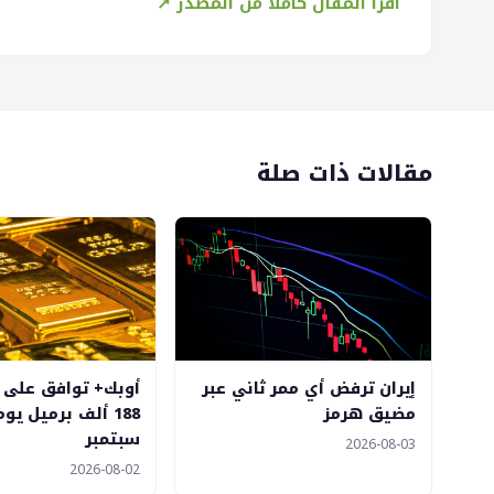
اقرأ المقال كاملاً من المصدر ↗
مقالات ذات صلة
إيران ترفض أي ممر ثاني عبر
أوبك+ توافق على زي
مضيق هرمز
188 ألف برميل يو
سبتمبر
2026-08-03
2026-08-02