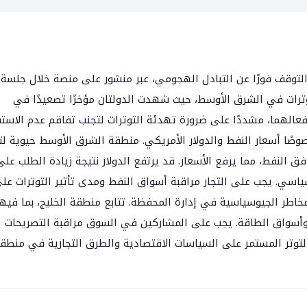
 التوقف فورًا عن التبادل الهجومي، عبر منشور على منصة خلال جلسة
توترات في الشرق الأوسط، حيث شهدت الدولتان مؤخرًا تصعيدًا في
الهما، مشددًا على ضرورة تهدئة التوترات لتجنب تفاقم عدم الاستق
صوصًا أسعار النفط والدولار الأمريكي. منطقة الشرق الأوسط حيوية لت
ق النفط، مما يرفع الأسعار. قد يرتفع الدولار نتيجة زيادة الطلب على
ياسي. يجب على التجار مراقبة أسواق النفط ومدى تأثير التوترات عل
لمخاطر الجيوسياسية في إدارة المحفظة. تتابع منطقة الخليج، بما فيه
 وأسواق الطاقة. يجب على المشاركين في السوق مراقبة التصريحات
التوتر المستمر على السياسات الاقتصادية والطرق التجارية في منطق