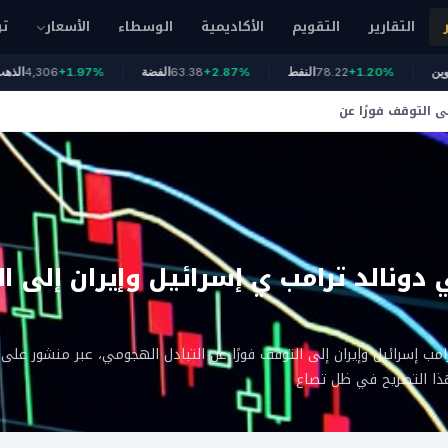
التقارير
التقويم
الأكاديمية
الوسطاء
الأسعار
تو
6
بيتكوين
+1.20%
78.22
النفط
+2.87%
63.38
الفضة
+1.97%
4,306
ى التوقف فورًا عن
 دونالد ترامب ي إسرائيل وإيران إلى ال
امب إسرائيل وإيران إلى التوقف فورًا عن التبادل الهجومي، عبر منشور على
 هذا التصريح في ظل تصاع