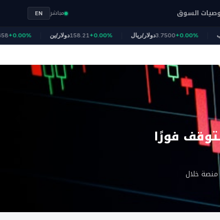
صيات السوق
مباشر
EN
الذهب
+0.00%
3.7500
دولار/ريال
+0.00%
158.21
دولار/ين
0.00%
توقف فورًا
 منصة خلال