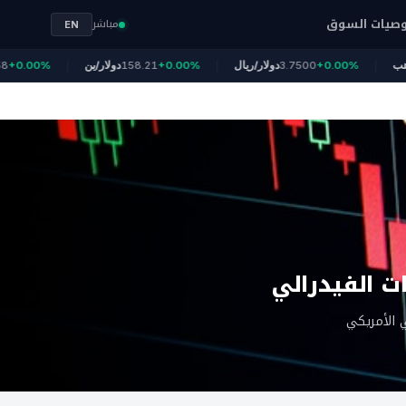
صيات السوق
مباشر
EN
4
الذهب
+0.00%
3.7500
دولار/ريال
+0.00%
158.21
دولار/ين
.00%
ات الفيدرالي
ي الأمريكي