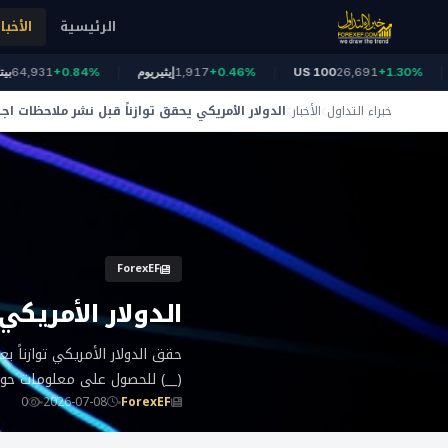
الرئيسية
الأخبار
نز
+1.30%
26,691
US 100
+0.46%
1,917
إيثيريوم
+0.84%
,931
خبراء التداول
الأخبار
الدولار الأمريكي يحقق توازناً قبل نشر ملاحظات اج
ForexEF
الدولار الأمريك
حقق الدولار الأمريكي توازناً ب
(__) للحصول على معلومات حو
0
2026-07-08
ForexEF