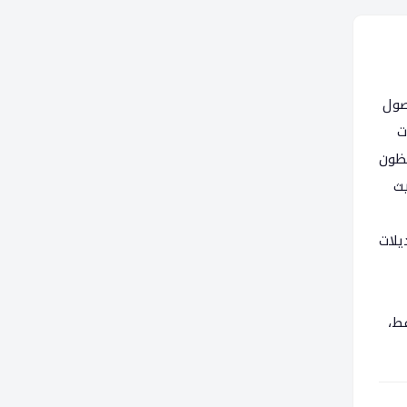
صول
ت
فظون
يث
يلات
فط،