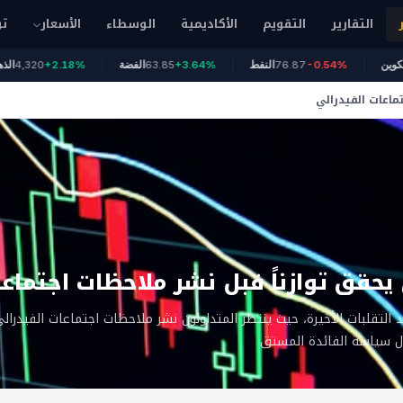
التقارير
التقويم
الأكاديمية
الوسطاء
الأسعار
تو
64
بيتكوين
-0.54%
76.87
النفط
+3.64%
63.85
الفضة
+2.18%
,320
تماعات الفيدرالي
ي يحقق توازناً قبل نشر ملاحظات اجتماع
عد التقلبات الأخيرة، حيث ينتظر المتداولون نشر ملاحظات اجتماعات الفيدرال
ل سياسة الفائدة المستق