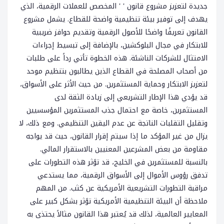
جديدة لتعزيز مشروع قانون ' ' المخصص للعملات الرقمية، الذي
يهدف إلى توفير بيئة تنظيمية واضحة للقطاع. يشمل مشروع
القانون تعريفًا واضحًا للأصول الرقمية وتقديم حوافز ضريبية
للابتكار في مجال البلوكشين، بالإضافة إلى تبسيط إجراءات
الامتثال للشركات الناشئة. هذه الخطوة تأتي رداً على طلبات
من أصحاب المصلحة في القطاع الذين يطالبون بتنظيم موحد
لتعزيز الابتكار وحماية المستثمرين. من حيث الأثر على الأسواق،
قد يؤدي هذا الإطار التشريعي إلى زيادة الثقة لدى
المستثمرين، خاصة مع احتمال جذب المستثمرين المؤسسيين
وتقليل التقلبات الناتجة عن عدم اليقين التنظيمي. ومع ذلك، لا
يزال من غير المؤكد ما إذا سيتم إقرار القانون، حيث قد يواجه
مقاومة من بعض المشرعين المعنيين بالاستقرار المالي.
بالنسبة للمستثمرين في الخليج، قد تؤثر هذه التطورات على
تدفق رؤوس الأموال إلى الأسواق الرقمية، مما يستدعي
مراقبة التطورات التشريعية الأمريكية عن كثب. من المهم
ملاحظة أن البيئة التنظيمية الأمريكية تؤثر بشكل كبير على
المعايير العالمية، لذلك قد يُعتبر هذا القانون مثالاً يحتذى به