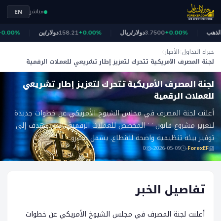
مباشر
EN
4,
الذهب
+0.00%
3.7500
دولار/ريال
+0.00%
158.21
دولار/ين
00%
خبراء التداول
الأخبار
لجنة المصرف الأمريكية تتحرك لتعزيز إطار تشريعي للعملات الرقمية
ForexEF
لجنة المصرف الأمريكية تتحرك لتعزيز إطار تشريعي
للعملات الرقمية
أعلنت لجنة المصرف في مجلس الشيوخ الأمريكي عن خطوات جديدة
لتعزيز مشروع قانون ' ' المخصص للعملات الرقمية، الذي يهدف إلى
توفير بيئة تنظيمية واضحة للقطاع. يشمل مشرو
0
2026-05-09
ForexEF
تفاصيل الخبر
أعلنت لجنة المصرف في مجلس الشيوخ الأمريكي عن خطوات