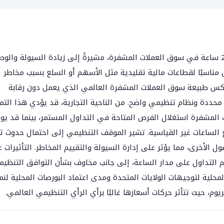
أكدت هيئة الرقابة الأمريكية فوائد التداول على مدار 24 ساعة في سوق العملات المشفرة، مشيرةً إلى زيادة السيولة وا
 مناسبًا لقطاعات مالية تقليدية مثل الأسهم أو السلع بسبب مخاطر
 يعكس طبيعة سوق العملات المشفرة العالمي الذي يعمل دون رقابة
 محددة ونظام تنظيمي واضح. من الناحية التجارية، قد يؤدي هذا التمي
 المشفرة استغلال الفرص المتاحة في التداول المستمر، بينما قد يو
 الساعات غير القياسية. تشير الموقف التنظيمي إلى احتمال حدوث تب
الأخرى، مما يؤثر على إدارة السيولة والتقييم المخاطر. التأثيرات 
م التداول على مدار الساعة، إلى جانب مخاوف بشأن التوافق التنظيم
حلية لتوجيهات الولايات المتحدة ومدى اعتماد البورصات المحلية لنم
وم، حيث تتأثر حركات أسعارها غالبًا برأي الرأي التنظيمي العالمي.