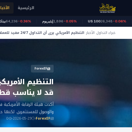
الرئيسية
الأخبار
ونز
-0.06%
26,348
US 100
-0.05%
1,896
إيثيريوم
-0.36%
,236
خبراء التداول
الأخبار
التنظيم الأمريكي يرى أن ال
قد لا يناسب قطاعات أخرى
ForexEF
قد لا يناسب قط
والوصول للمستثمرين. لكنها حذ
0
2026-05-29
ForexEF