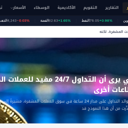
التقارير
التقويم
الأكاديمية
الوسطاء
الأسعار
تو
64
بيتكوين
+0.98%
78.05
النفط
+1.65%
62.63
الفضة
-0.03%
,243
تداول 24/7 مفيد للعملات المشفرة، لكنه
التنظيم الأمريكي يرى أن التداول 24/7
اعات أخرى
أكدت هيئة الرقابة الأمريكية فوائد التداول على مدار 24 ساعة في سوق العملات المشفرة، مش
ّرت من أن هذا النموذج قد