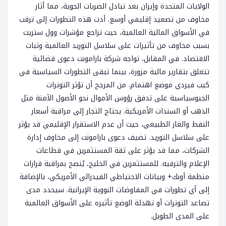
الولايات المتحدة وإيران بعد تبادل الضربات الجوية، مما أثار
مخاوف من تصعيد إقليمي أوسع. أدت هذه التطورات إلى ترقب
في الأسواق المالية العالمية، حيث تراجع مؤشرات وول ستريت
بسبب مخاوف من تأثيرات على سلاسل التوريد العالمية وثبات
الاقتصاد. في المقابل، تواجه شركة بارامونت دعوى قضائية
تتعلق بتقارير مالية مزورة، بينما تبقى التطورات السياسية في
كيب فيردي موضع اهتمام. من المرجح أن تؤثر التوترات
الجيوسياسية على تدفق رؤوس الأموال نحو الأصول الآمنة مثل
الذهب أو السندات الأمريكية. يحتاج التجار إلى مراقبة أسعار
النفط والغاز الطبيعي، حيث أن عدم الاستقرار الإقليمي قد يؤثر
على سلاسل التوريد. تضيف دعوى بارامونت إلى مخاوف إدارة
الشركات، مما قد يؤثر على ثقة المستثمرين في قطاعات
الإعلام والترفيه. للمستثمرين في الخليج، يُنصح بمراقبة قرارات
منظمة أوبك+ وبيانات الاحتياطي الفيدرالي الأمريكي، بالإضافة
إلى أي تطورات في المفاوضات النووية الإيرانية. سيحدد مدى
تصاعد التوترات أو تهدئة الوضع تأثيره على الأسواق العالمية
على المدى الطويل.