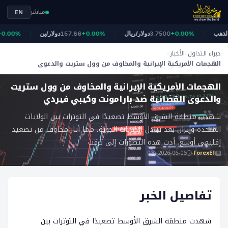
مباشر
EN
4
الذهب
+0.00%
3.7500
دولار/ريال
+0.00%
157.86
دولار/ين
.00%
خبراء التداول
الأخبار
الهجمات الأمريكية الإيرانية والمخاوف من وول ستريت والدعوى
ForexEF
القضائية ضد بارامونت وكيبي فيردي
الهجمات الأمريكية الإيرانية والمخاوف من وول ستريت
والدعوى القضائية ضد بارامونت وكيبي فيردي
شهدت منطقة الشرق الأوسط تصعيدًا في التوترات بين الولايات
المتحدة وإيران بعد تبادل الضربات الجوية، مما أثار مخاوف من تصعيد
إقليمي أوسع. أدت هذه التطورات إلى ترقب
0
2026-06-06
ForexEF
تفاصيل الخبر
شهدت منطقة الشرق الأوسط تصعيدًا في التوترات بين