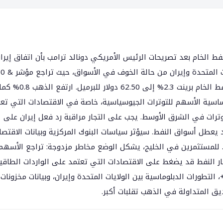
فط الخام بعد تصريحات الرئيس الأمريكي دونالد ترامب بأن اتفاق إيرا
النووي "انتهى". زادت التوترات الجيوسياسية ب
وناسداك بنسبة 0.7% و0.9% على التوالي، بينما قفز النفط الخام برينت 2.3% إلى 62.50 دولار
سية الأسهم للتوترات الجيوسياسية، خاصة في الاقتصادات التي تع
ترات في الشرق الأوسط. يجب على التجار مراقبة رد فعل إيران على
 يعطل أسواق النفط. سيؤثر سياسات البنوك المركزية وبيانات الاقتصا
ة. للمستثمرين في الخليج، يشكل الوضع مخاطر مزدوجة: تراجع الأسهم
سعار النفط قد يضغط على الاقتصادات التي تعتمد على الواردات الطاقية
لتطورات الدبلوماسية بين الولايات المتحدة وإيران، وبيانات مخزونات
ق المتداولة في الذهب تقلبات أكبر.