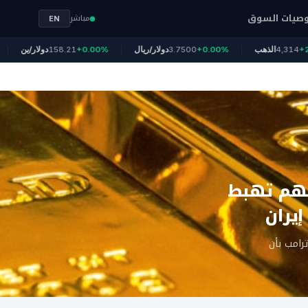
صيات السوق
مباشر
EN
+2.04%
4,314
الذهب
+0.00%
3.7500
دولار/ريال
+0.00%
158.21
دولار/ين
أسهم تهبط
يران
رامب بأن