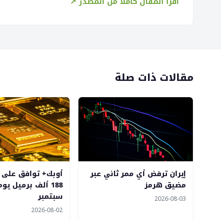
اقرأ المقال كاملاً من المصدر ↗
مقالات ذات صلة
إيران ترفض أي ممر ثاني عبر
أوبك+ توافق على زي
مضيق هرمز
188 ألف برميل يو
سبتمبر
2026-08-03
2026-08-02