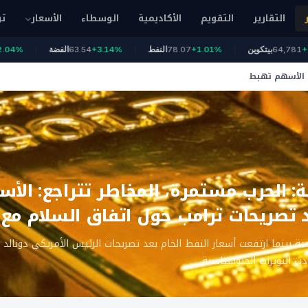
التقارير
التقويم
الأكاديمية
الوسطاء
الأسعار
تو
+0.50
64,781
بيتكوين
+1.01%
78.07
النفط
+3.14%
63.54
الفضة
: الأسهم تهبط
 مع إيران
ة: الحرب مستمرة، المخاطر تتراجع: ال
 تصريحات ترامب حول اتفاق السلام مع إ
ة بينما ارتفعت أسعار النفط الخام بعد تصريحات الرئيس الأمريكي دونالد ت
ادت التوترات الجيوسياسية