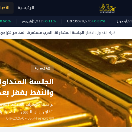
الرئيسية
الأخبار
53,949
داو جونز
+0.87%
26,578
US 100
+0.11%
1,912
إيثيريوم
%
خبراء التداول
الأخبار
الجلسة المتداولة: الحرب مستمرة، المخاطر تتراجع
والنفط يقفز بعد تصريحات ترامب حول اتفاق السلام
ForexEF
الجلسة المتداول
والنفط يقفز بعد
تراجعت مؤشرات الأسهم العالمي
اتفاق إيران النووي "انتهى". ز
0
2026-07-08
ForexEF