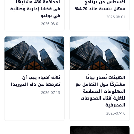
أغسطس من برنامج
لمحاكمة 430 مشتبهاً
سهل بنسبة عائد 4.70%
في قضايا إدارية وجنائية
في يوليو
2026-08-01
2026-08-01
الهيئات تُصدر بيانًا
ثلاثة أشياء يجب أن
مشتركًا حول التعامل مع
تعرفها عن داء الدوريدا
المعلومات الحساسة
2026-07-13
للغاية أثناء الفحوصات
المصرفية
2026-07-16