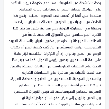
بحجة "الأنشطة غير القانونية"، مما دفع حكومة تايوان للتأكيد
على التزامها بحماية القيم الديمقراطية وحرية الصحافة،
مشددة على أنها لن تُصمت تحت الضغوط الصينية. وتعزز هذا
الحادث من التوترات بين الطرفين، حيث أكّدت تايوان سيادتها
وحقها في المشاركة الدولية رغم معارضة بكين. قد يؤثر هذا
التحرك الجيوسياسي على الأسواق العالمية، خاصةً في
القطاعات المرتبطة بالتجارة عبر مضيق تايوان والسلسلة التوريد
التكنولوجية. يراقب المستثمرون عن كثب كيفية تطور أو تهدئة
الوضع بين الصين وتايوان، إذ أن التوترات الإقليمية تؤثر عادةً
على ثقة المستثمرين وتدفق رؤوس الأموال. كما قد يؤثر هذا
الحدث على العلاقات الدبلوماسية بين الولايات المتحدة والصين،
مما يُحدث تأثيرات غير مباشرة على السياسات التجارية
والاستقرار السوقية. للمستثمرين في الخليج والمنطقة العربية،
يُبرز هذا الوضع أهمية تنويع المحفظة بعيدًا عن المناطق
المعرضة للمخاطر الجيوسياسية. قد تؤدي التوترات المستمرة
بين الصين وتايوان إلى فرض عقوبات أو حواجز تجارية أو
اضطرابات في سلاسل التوريد، مما يُحدث تأثيرات متسلسلة