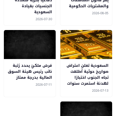
يُقر قانون المناقصات
دفاعيًا بحرية متعددة
والمشتريات الحكومية
الجنسيات بقيادة
السعودية
2026-08-05
2026-07-30
السعودية تعلن اعتراض
مُرسٌ ملكيٌ يحدد رُتبة
صواريخ حوثية أُطلقت
نائب رئيس هيئة السوق
تجاه الجنوب اختبارًا
المالية بدرجة ممتاز
لهدنة استمرت سنوات
2026-07-11
2026-07-13