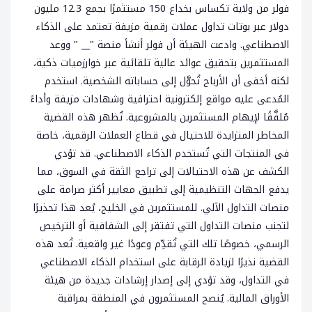
فولر من ولاية تكساس بخداع 150 مستثمرًا بجمع 12.3 مليون
دولار عبر بوتات تداول عملات رقمية مزيفة تعتمد على الذكاء
الاصطناعي. وادعت الهيئة أن فولر أنشأ منصة "__ " ووعد
المستثمرين بتحقيق عوائد عالية تلقائية عبر خوارزميات ذكية،
لكنه أخفى أن الأرباح تُحوَّل إلى حساباته الشخصية. استخدم
المُدعى عليه مواقع إلكترونية احترافية وشهادات مزيفة وأداءً
مُلفَّقًا لإيهام المستثمرين بالمشروعية. تُظهر هذه القضية
المخاطر المتزايدة للاحتيال في قطاع العملات الرقمية، خاصة
في المنتجات التي تُستخدم الذكاء الاصطناعي. قد تؤدي
الكشف عن هذه الاحتيالات إلى تراجع الثقة في السوق، مما
يدفع الجهات التنظيمية إلى تطبيق معايير أكثر صرامة على
منصات التداول الآلي. للمستثمرين في الخليج، يُعد هذا تحذيرًا
لتجنب منصات التداول التي تفتقر إلى الشفافية أو الترخيص
الرسمي، خصوصًا تلك التي تُقدِّم وعودًا غير واقعية. تُعد هذه
القضية نذيرًا لزيادة الرقابة على استخدام الذكاء الاصطناعي
في التداول، وقد تؤدي إلى إصدار إرشادات جديدة من هيئة
الأوراق المالية. يُنصح المستثمرون في المنطقة بمراقبة