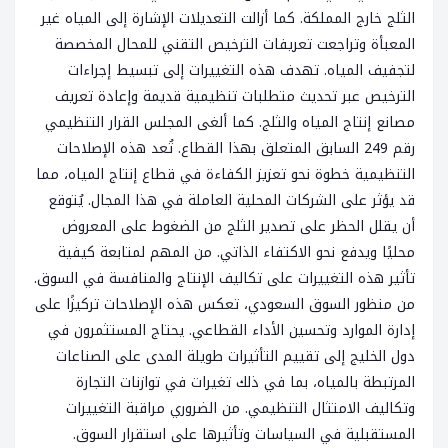
الثلج خارج المملكة. كما أزالت التعديلات الإشارة إلى المياه غير
المعبأة وتراجعت تعريفات الترخيص التقني للمحال المخصصة
لتجفيف المياه. تهدف هذه التغييرات إلى تبسيط إجراءات
الترخيص عبر تحديث متطلبات تنظيمية قديمة وإعادة تعريف
مصانع إنتاج المياه والثلج. كما ألغى المجلس القرار التنظيمي
رقم 249 السابق المتعلق بهذا القطاع. تُعد هذه الإصلاحات
التنظيمية خطوة نحو تعزيز الكفاءة في قطاع إنتاج المياه، مما
قد يؤثر على الشركات المحلية العاملة في هذا المجال. يُتوقع
أن يقلل الحظر على تصدير الثلج من الضغوط على المعروض
محليًا ويدفع نحو الاكتفاء الذاتي. من المهم لمتابعة كيفية
تأثير هذه التغييرات على تكاليف الإنتاج والمنافسة في السوق.
من منظور السوق السعودي، تعكس هذه الإصلاحات تركيزًا على
إدارة الموارد وتحسين الأداء القطاعي. يحتاج المستثمرون في
دول الخليج إلى تقييم التأثيرات طويلة المدى على الصناعات
المرتبطة بالمياه، بما في ذلك تغيرات في توازنات التجارة
وتكاليف الامتثال التنظيمي. من الضروري مراقبة التغييرات
المستقبلية في السياسات وتأثيرها على استقرار السوق.