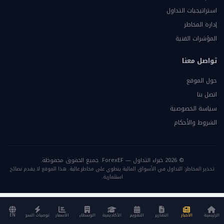
استراتيجيات التداول
إدارة المخاطر
المؤشرات الفنية
تواصل معنا
حول الموقع
اتصل بنا
سياسة الخصوصية
الشروط والأحكام
© 2026 خبراء التداول — ForexEF. جميع الحقوق محفوظة.
تحذير المخاطر: التداول في الأسواق المالية ينطوي على مخاطر عالية. هذا الموقع لا يقدم نصائح
استثمارية.
الرئيسية
الأخبار
التقارير
التقويم
الأكاديمية
الوسطاء
الأسعار
توصيات السوق
EN