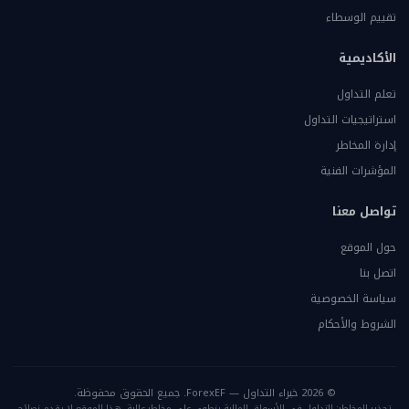
تقييم الوسطاء
الأكاديمية
تعلم التداول
استراتيجيات التداول
إدارة المخاطر
المؤشرات الفنية
تواصل معنا
حول الموقع
اتصل بنا
سياسة الخصوصية
الشروط والأحكام
© 2026 خبراء التداول — ForexEF. جميع الحقوق محفوظة.
تحذير المخاطر: التداول في الأسواق المالية ينطوي على مخاطر عالية. هذا الموقع لا يقدم نصائح