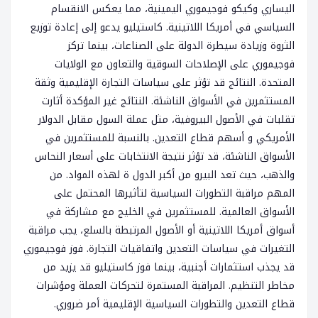
اليساري وكيكو فوجيموري اليمينية، مما يعكس الانقسام
السياسي في أمريكا اللاتينية. كاستيليو يدعو إلى إعادة توزيع
الثروة وزيادة سيطرة الدولة على الصناعات، بينما تركز
فوجيموري على الإصلاحات السوقية والتعاون مع الولايات
المتحدة. النتائج قد تؤثر على سياسات التجارة الإقليمية وثقة
المستثمرين في الأسواق الناشئة. النتائج غير المؤكدة أثارت
تقلبات في الأصول البيروفية، مثل عملة السول مقابل الدولار
الأمريكي و أسهم قطاع التعدين. بالنسبة للمستثمرين في
الأسواق الناشئة، قد تؤثر نتيجة الانتخابات على أسعار النحاس
والذهب، حيث تعد البيرو من أكبر الدول ة لهذه المواد. من
المهم مراقبة التطورات السياسية لتأثيرها المحتمل على
الأسواق العالمية. للمستثمرين في الخليج مع مشاركة في
أسواق أمريكا اللاتينية أو الأصول المرتبطة بالسلع، يجب مراقبة
التغيرات في سياسات التعدين واتفاقيات التجارة. فوز فوجيموري
قد يجذب استثمارات أجنبية، بينما فوز كاستيليو قد يزيد من
مخاطر التنظيم. المراقبة المستمرة لتحركات العملة ومؤشرات
قطاع التعدين والتطورات السياسية الإقليمية أمر ضروري.