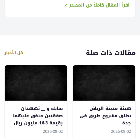
اقرأ المقال كاملاً من المصدر ↗
مقالات ذات صلة
كل الأخبار
هيئة مدينة الرياض
سابك و __ تشهدان
تطلق مشروع طريق في
صفقتين متفق عليهما
جدة
بقيمة 16.3 مليون ريال
2026-08-02
2026-08-02