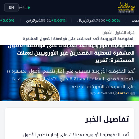
مباشر
EN
4
الذهب
+0.00%
3.7500
دولار/ريال
+0.00%
158.21
دولار/ين
.00%
خبراء التداول
الأخبار
ForexEF
المفوضية الأوروبية تُعد تعديلات على مُواصفة الأصول المشفرة
المفوضية الأوروبية تُعد تعديلات على مُواصفة الأصول
لتغطية المُصدرين غير الأوروبيين لعملات المستقرة: تقرير
المشفرة لتغطية المُصدرين غير الأوروبيين لعملات
المستقرة: تقرير
تُعد المفوضية الأوروبية تعديلات على إطار تنظيم الأصول المشفرة ()
لتغطية مُصدري العملات المستقرة خارج الاتحاد الأوروبي، وذلك ردًا
على التشريعات الأمريكية الجديدة
0
2026-07-08
ForexEF
تفاصيل الخبر
تُعد المفوضية الأوروبية تعديلات على إطار تنظيم الأصول