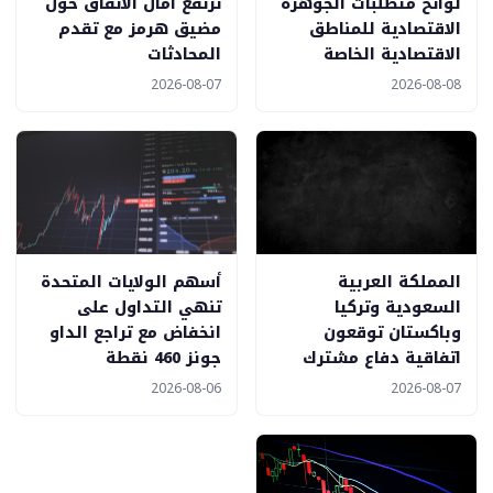
لوائح متطلبات الجوهرة
تُرتفع آمال الاتفاق حول
الاقتصادية للمناطق
مضيق هرمز مع تقدم
الاقتصادية الخاصة
المحادثات
2026-08-07
2026-08-08
المملكة العربية
أسهم الولايات المتحدة
السعودية وتركيا
تنهي التداول على
وباكستان توقعون
انخفاض مع تراجع الداو
اتفاقية دفاع مشترك
جونز 460 نقطة
2026-08-06
2026-08-07