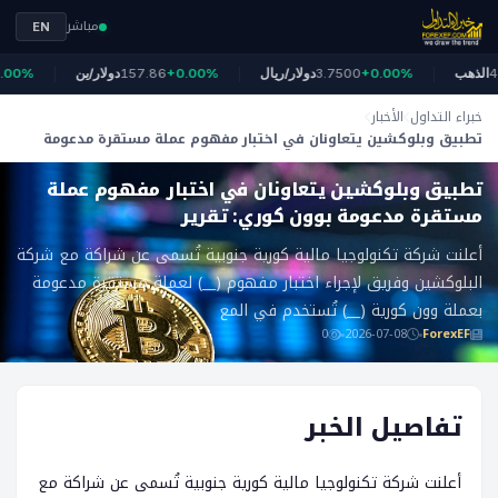
مباشر
EN
4,3
الذهب
+0.00%
3.7500
دولار/ريال
+0.00%
157.86
دولار/ين
0%
خبراء التداول
الأخبار
تطبيق وبلوكشين يتعاونان في اختبار مفهوم عملة مستقرة مدعومة
ForexEF
بوون كوري: تقرير
تطبيق وبلوكشين يتعاونان في اختبار مفهوم عملة
مستقرة مدعومة بوون كوري: تقرير
أعلنت شركة تكنولوجيا مالية كورية جنوبية تُسمى عن شراكة مع شركة
البلوكشين وفريق لإجراء اختبار مفهوم (__) لعملة مستقرة مدعومة
بعملة وون كورية (__) تُستخدم في المع
0
2026-07-08
ForexEF
تفاصيل الخبر
أعلنت شركة تكنولوجيا مالية كورية جنوبية تُسمى عن شراكة مع