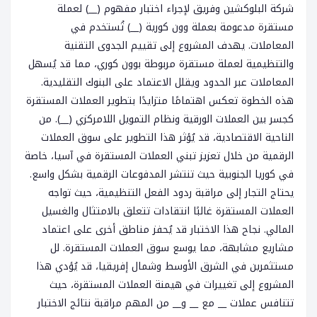
شركة البلوكشين وفريق لإجراء اختبار مفهوم (__) لعملة
مستقرة مدعومة بعملة وون كورية (__) تُستخدم في
المعاملات. يهدف المشروع إلى تقييم الجدوى التقنية
والتنظيمية لعملة مستقرة مربوطة بوون كوري، مما قد يُسهل
المعاملات عبر الحدود ويقلل الاعتماد على البنوك التقليدية.
هذه الخطوة تعكس اهتمامًا متزايدًا بتطوير العملات المستقرة
كجسر بين العملات الورقية ونظام التمويل اللامركزي (__). من
الناحية الاقتصادية، قد يُؤثر هذا التطوير على سوق العملات
الرقمية من خلال تعزيز تبني العملات المستقرة في آسيا، خاصة
في كوريا الجنوبية حيث تنتشر المدفوعات الرقمية بشكل واسع.
يحتاج التجار إلى مراقبة ردود الفعل التنظيمية، حيث تواجه
العملات المستقرة غالبًا انتقادات تتعلق بالامتثال والغسيل
المالي. نجاح هذا الاختبار قد يُحفز مناطق أخرى على اعتماد
مشاريع مشابهة، مما يوسع سوق العملات المستقرة. لل
مستثمرين في الشرق الأوسط وشمال إفريقيا، قد يُؤدي هذا
المشروع إلى تغييرات في هيمنة العملات المستقرة، حيث
تتنافس عملات __ مع __ و__ من المهم مراقبة نتائج الاختبار