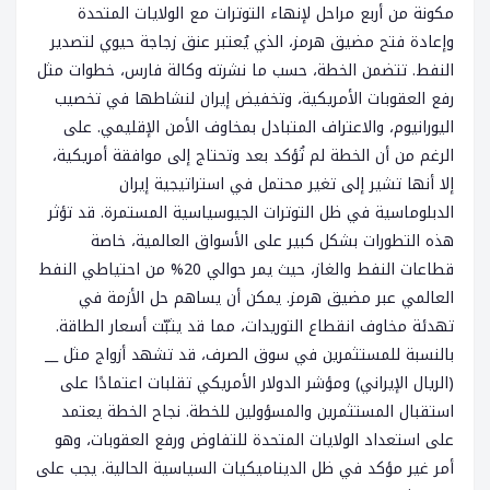
مكونة من أربع مراحل لإنهاء التوترات مع الولايات المتحدة
وإعادة فتح مضيق هرمز، الذي يُعتبر عنق زجاجة حيوي لتصدير
النفط. تتضمن الخطة، حسب ما نشرته وكالة فارس، خطوات مثل
رفع العقوبات الأمريكية، وتخفيض إيران لنشاطها في تخصيب
اليورانيوم، والاعتراف المتبادل بمخاوف الأمن الإقليمي. على
الرغم من أن الخطة لم تُؤكد بعد وتحتاج إلى موافقة أمريكية،
إلا أنها تشير إلى تغير محتمل في استراتيجية إيران
الدبلوماسية في ظل التوترات الجيوسياسية المستمرة. قد تؤثر
هذه التطورات بشكل كبير على الأسواق العالمية، خاصة
قطاعات النفط والغاز، حيث يمر حوالي 20% من احتياطي النفط
العالمي عبر مضيق هرمز. يمكن أن يساهم حل الأزمة في
تهدئة مخاوف انقطاع التوريدات، مما قد يثبّت أسعار الطاقة.
بالنسبة للمستثمرين في سوق الصرف، قد تشهد أزواج مثل __
(الريال الإيراني) ومؤشر الدولار الأمريكي تقلبات اعتمادًا على
استقبال المستثمرين والمسؤولين للخطة. نجاح الخطة يعتمد
على استعداد الولايات المتحدة للتفاوض ورفع العقوبات، وهو
أمر غير مؤكد في ظل الديناميكيات السياسية الحالية. يجب على