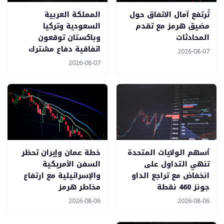
تُرتفع آمال الاتفاق حول
المملكة العربية
مضيق هرمز مع تقدم
السعودية وتركيا
المحادثات
وباكستان توقعون
اتفاقية دفاع مشترك
2026-08-07
2026-08-07
أسهم الولايات المتحدة
خطة عمان وإيران تحظر
تنهي التداول على
السفن الأمريكية
انخفاض مع تراجع الداو
والإسرائيلية مع ارتفاع
جونز 460 نقطة
مخاطر هرمز
2026-08-06
2026-08-06