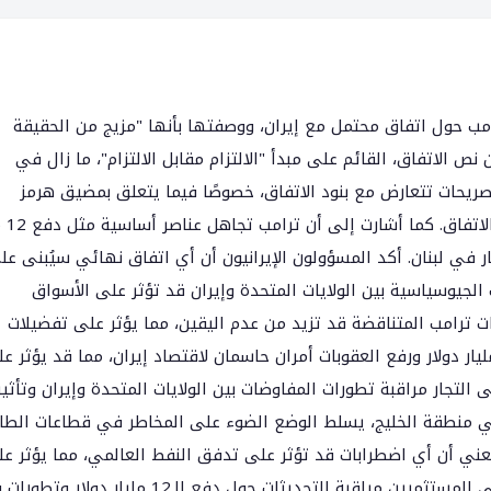
امب حول اتفاق محتمل مع إيران، ووصفتها بأنها "مزيج من الحقيقة
ص الاتفاق، القائم على مبدأ "الالتزام مقابل الالتزام"، ما زال في
صريحات تتعارض مع بنود الاتفاق، خصوصًا فيما يتعلق بمضيق هرمز
وتفكيك المواد النووية
نار في لبنان. أكد المسؤولون الإيرانيون أن أي اتفاق نهائي سيُبنى عل
الجيوسياسية بين الولايات المتحدة وإيران قد تؤثر على الأسواق
حات ترامب المتناقضة قد تزيد من عدم اليقين، مما يؤثر على تفضيلات
خاطرة وارتفاع الأصول الآمنة مثل الذهب. دفع الـ12 مليار دولار ورفع العقوبات أمران حاسمان لاقتصاد إيران، مما قد يؤثر
 التجار مراقبة تطورات المفاوضات بين الولايات المتحدة وإيران وتأثير
ي منطقة الخليج، يسلط الوضع الضوء على المخاطر في قطاعات الطا
عني أن أي اضطرابات قد تؤثر على تدفق النفط العالمي، مما يؤثر ع
اقتصادات الخليج المعتمدة على صادرات الطاقة. يجب على المستثمرين مراقبة التحديثات حول دفع الـ12 ملي