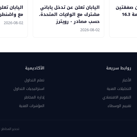
ن صفقتين
اليابان تعلن عن تدخل ياباني
اليابان تعل
متفق عليهما بقيمة 16.3
مشترك مع الولايات المتحدة،
مع واشنطن 
حسب مصادر - رويترز
2026-08-02
2026-08-02
روابط سريعة
الأكاديمية
الأخبار
تعلم التداول
التحليلات الفنية
استراتيجيات التداول
التقويم الاقتصادي
إدارة المخاطر
تقييم الوسطاء
المؤشرات الفنية
تحذير المخاطر: