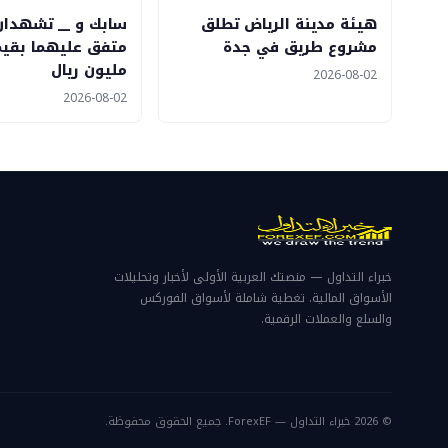
هيئة مدينة الرياض تطلق
سابك و __ تشهدا
مشروع طريق في جدة
مليون ريال
2026-08-02
2026-08-02
خبراء التداول — منصتك العربية الأولى لأخبار وتحليلات
الأسواق المالية. تغطية شاملة لأسواق الفوركس
والسلع والعملات الرقمية.
© 2026 خبراء التداول — ForexEF. جميع الحقوق محفوظة.