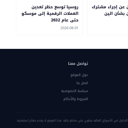
ن عن إجراء مشترك
روسيا توسع حظر تعدين
بشأن الين
العملات الرقمية إلى موسكو
حتى عام 2032
2026-08-01
تواصل معنا
حول الموقع
اتصل بنا
سياسة الخصوصية
الشروط والأحكام
 التداول في الأسواق المالية ينطوي على مخاطر عالية. هذا الموقع لا يقدم نصائح استثمارية.