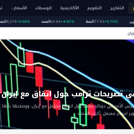
التقارير
التقويم
الأكاديمية
الوسطاء
الأسعار
تو
6
بيتكوين
+0.70%
77.83
النفط
+4.92%
64.64
الفضة
+0.59%
,274
ران
ي تصريحات ترامب حول اتفاق مع إيران
رئيس الأمريكي دونالد ترامب حول اتفاق محتمل مع إيران، ووصفتها بأنها 
ير انتصار مفتعل. أكدت المصاد