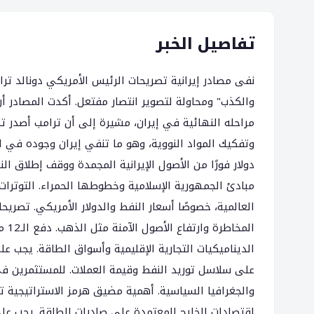
تفاصيل الخبر
نفى مصادر إيرانية تصريحات الرئيس الأمريكي دونالد تر
والكذب" ومحاولة لتصوير انتصار مفتعل. أكدت المصادر أن ن
مراحله النهائية في إيران، مشيرة إلى أن ترامب أصدر ت
دولار فورًا من الأصول الإيرانية المجمدة ووقف إطلاق ال
مبادئ الجمهورية الإسلامية وخطوطها الحمراء. التوترات 
العالمية، خصوصًا أسعار النفط والدولار الأمريكي. تصري
الم
الديناميكيات التجارية الإقليمية وأسواق الطاقة. يجب على
على سلاسل توريد النفط وقيمة العملات. للمستثمرين ف
والجغرافيا السياسية. أهمية مضيق هرمز الاستراتيجية ت