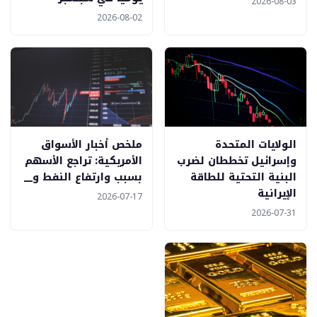
2026-08-03
2026-08-02
الولايات المتحدة
ملخص أخبار الأسواق
وإسرائيل تخططان لضرب
الأمريكية: تراجع الأسهم
البنية التحتية للطاقة
بسبب وارتفاع النفط و__
الإيرانية
2026-07-17
2026-07-31