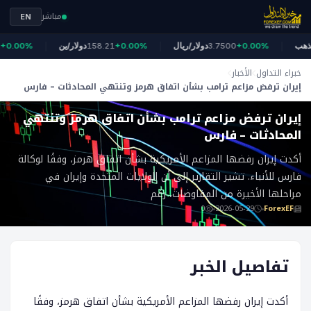
مباشر
EN
4
الذهب
+0.00%
3.7500
دولار/ريال
+0.00%
158.21
دولار/ين
0.00%
خبراء التداول
الأخبار
إيران ترفض مزاعم ترامب بشأن اتفاق هرمز وتنتهي المحادثات – فارس
ForexEF
إيران ترفض مزاعم ترامب بشأن اتفاق هرمز وتنتهي
المحادثات – فارس
أكدت إيران رفضها المزاعم الأمريكية بشأن اتفاق هرمز، وفقًا لوكالة
فارس للأنباء. تشير التقارير إلى أن الولايات المتحدة وإيران في
مراحلها الأخيرة من المفاوضات، رغم
0
2026-05-29
ForexEF
تفاصيل الخبر
أكدت إيران رفضها المزاعم الأمريكية بشأن اتفاق هرمز، وفقًا