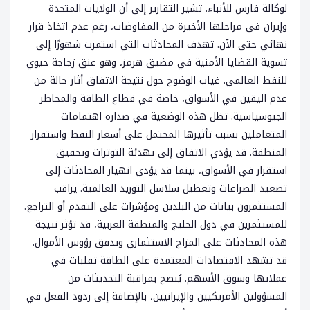
لوكالة فارس للأنباء. تشير التقارير إلى أن الولايات المتحدة
وإيران في مراحلها الأخيرة من المفاوضات، رغم عدم اتخاذ قرار
نهائي حتى الآن. تهدف المحادثات التي استمرت شهورًا إلى
تسوية القضايا الأمنية في مضيق هرمز، وهو عنق زجاجة حيوي
للنفط العالمي. غياب الوضوح حول نتيجة الاتفاق أثار حالة من
عدم اليقين في الأسواق، خاصة في قطاع الطاقة والمخاطر
الجيوسياسية. تظل هذه الوضعية في صدارة اهتمامات
المتعاملين بسبب تأثيرها المحتمل على أسعار النفط واستقرار
المنطقة. قد يؤدي الاتفاق إلى تهدئة التوترات وتحقيق
استقرار في الأسواق، بينما قد يؤدي انهيار المحادثات إلى
تصعيد الصراعات وتعطيل سلاسل التوريد العالمية. يراقب
المستثمرون بيانات من البلدين ومؤشرات على التقدم أو التراجع.
للمستثمرين في دول الخليج والمنطقة العربية، قد تؤثر نتيجة
هذه المحادثات على المزاج الاستثماري وتدفق رؤوس الأموال.
قد تشهد الاقتصادات المعتمدة على الطاقة تقلبات في
عملاتها وسوق الأسهم. يُنصح بمراقبة التحديثات من
المسؤولين الأمريكيين والإيرانيين، بالإضافة إلى ردود الفعل في