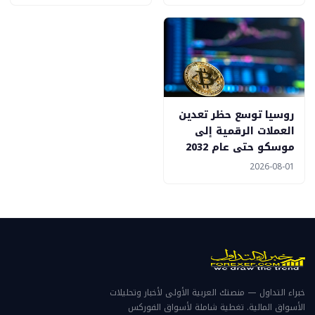
روسيا توسع حظر تعدين
العملات الرقمية إلى
موسكو حتى عام 2032
2026-08-01
خبراء التداول — منصتك العربية الأولى لأخبار وتحليلات
الأسواق المالية. تغطية شاملة لأسواق الفوركس