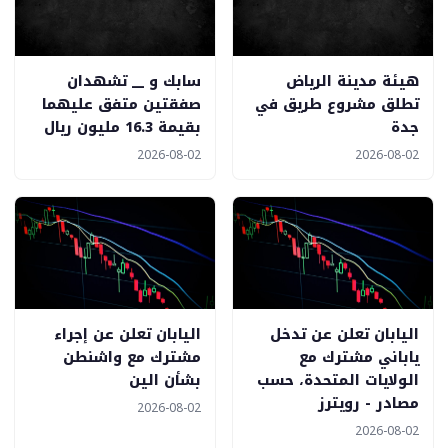
هيئة مدينة الرياض
سابك و __ تشهدان
تطلق مشروع طريق في
صفقتين متفق عليهما
جدة
بقيمة 16.3 مليون ريال
2026-08-02
2026-08-02
اليابان تعلن عن تدخل
اليابان تعلن عن إجراء
ياباني مشترك مع
مشترك مع واشنطن
الولايات المتحدة، حسب
بشأن الين
مصادر - رويترز
2026-08-02
2026-08-02