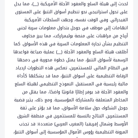
لحدث إلى هيئة السلع والعقود الآجلة الأمريكية (__)، مما يدل
على تحول استراتيجي نحو تنظيم أسواق التنبؤ على المستوى
الفيدرالي. وفي الوقت نفسه، وجهت السلطات الأمريكية
اتهامات إلى موظف في جوجل بتداول معلومات سرية لجني
أرباح من مراهنات على منصة بوليمراركت، مما يبرز مخاوف
التنظيم بشأن تجارة المعلومات السرية في هذه الأسواق. كما
أطلقت هيئة السلع والعقود الآجلة (__) عملية صياغة قواعدها
الرسمية لأسواق التنبؤ، مما يمثل خطوة محورية في دمجها
في النظام المالي. للمستثمرين، تعكس هذه التطورات ازدياد
الرقابة التنظيمية على أسواق التنبؤ، مما قد يشكلها كأداة
مالية رئيسية في المستقبل. النموذج التنظيمي لهيئة السلع
والعقود الآجلة قد يوفر إطارًا قانونيًا واضحًا، مما يقلل من
المخاطر المتعلقة بالمشاركة المؤسسية. ومع ذلك، يثير قضية
جوجل الشكوك حول سلامة الأسواق، مما قد يؤثر على ثقة
المستثمرين. النتائج بالنسبة للمستثمرين في منطقة الشرق
الأوسط وشمال إفريقيا (المغرب العربي) متعددة: قد تجذب
المرونة التنظيمية رؤوس الأموال المؤسسية إلى أسواق التنبؤ،