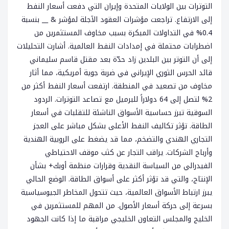
التوترات بين الولايات المتحدة وإيران التي دفعت أسعار النفط
إلى الارتفاع. تراجعت مؤشرات العقود الآجلة لمؤشر & __ بنسبة
0.4% في التداولات المبكرة بسبب مخاوف المستثمرين من
اضطرابات محتملة في إمدادات النفط العالمية. أشارت التحليلات
إلى أن التوتر بين البلدين زاد حدّة بعد مقتل قاسم سليماني
قائد الحرس الثوري الإيراني في ضربة جوية أمريكية، مما أثار
مخاوف من تصعيد في المنطقة. ارتفعت أسعار النفط أكثر من
2% لتصل إلى 64 دولاراً للبرميل مع تصاعد التوترات. الردود
السوقية تبرز حساسية الأسواق الناشئة للتقلبات في أسعار
الطاقة. تؤثر تكاليف النفط الأعلى بشكل مباشر على العجز
التجاري الهندي والتضخم، مما قد يضغط على الروبية الهندية
وأرباح الشركات. يراقب التجار عن كثب موقف الاحتياطي
الفيدرالي من السياسة النقدية وقرارات منظمة أوبك+ بشأن
الإنتاج، والتي قد تؤثر أكثر على أسواق الطاقة. الوضع الحالي
يبرز ارتباط الأسواق العالمية، حيث تتحول المخاطر الجيوسياسية
بسرعة إلى حركة أسعار الأصول. من المهم للمستثمرين في
الخليج والمجلس التعاون الخليجي مراقبة ما إذا كانت الجهود