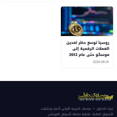
روسيا توسع حظر تعدين
العملات الرقمية إلى
موسكو حتى عام 2032
2026-08-01
خبراء التداول — منصتك العربية الأولى لأخبار وتحليلات
الأسواق المالية. تغطية شاملة لأسواق الفوركس