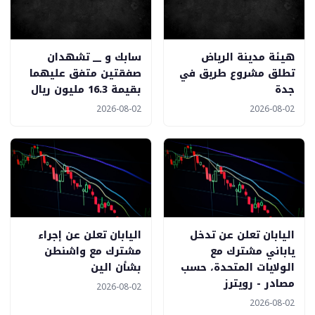
هيئة مدينة الرياض
سابك و __ تشهدان
تطلق مشروع طريق في
صفقتين متفق عليهما
جدة
بقيمة 16.3 مليون ريال
2026-08-02
2026-08-02
اليابان تعلن عن تدخل
اليابان تعلن عن إجراء
ياباني مشترك مع
مشترك مع واشنطن
الولايات المتحدة، حسب
بشأن الين
مصادر - رويترز
2026-08-02
2026-08-02