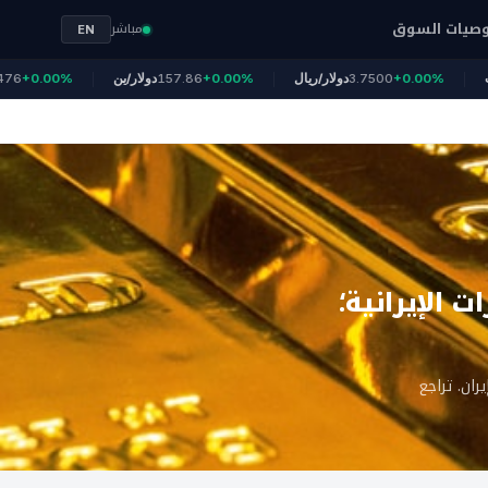
صيات السوق
مباشر
EN
4
الذهب
+0.00%
3.7500
دولار/ريال
+0.00%
157.86
دولار/ين
.00%
 الإيرانية؛
ان. تراجع