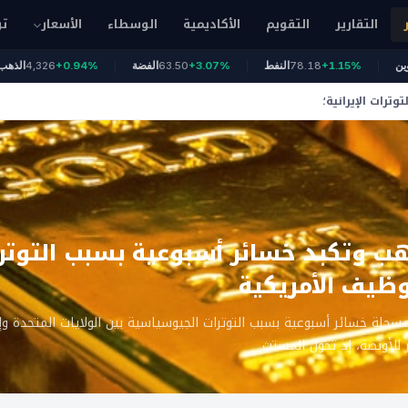
التقارير
التقويم
الأكاديمية
الوسطاء
الأسعار
تو
64
بيتكوين
+1.15%
78.18
النفط
+3.07%
63.50
الفضة
+0.94%
,326
ترات الإيرانية؛
ذهب وتكبد خسائر أسبوعية بسبب التوترات
توظيف الأمريكية
جلة خسائر أسبوعية بسبب التوترات الجيوسياسية بين الولايات المتحدة وإير