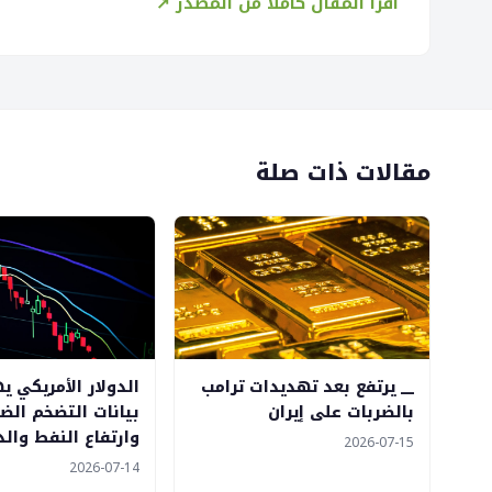
اقرأ المقال كاملاً من المصدر ↗
مقالات ذات صلة
__ يرتفع بعد تهديدات ترامب
الدولار الأمريكي ي
بالضربات على إيران
بيانات التضخم الض
وارتفاع النفط وال
2026-07-15
2026-07-14