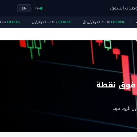
صيات السوق
مباشر
EN
لذهب
+0.00%
3.7500
دولار/ريال
+0.00%
157.86
دولار/ين
+0.00%
د فوق نقطة
الأربعاء، حيث تداول الزوج قرب