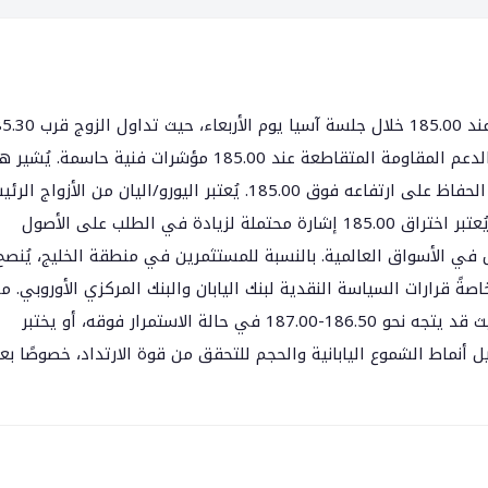
تُعتبر مستويات المتوسطات المتحركة (50 و200 فترة) والدعم المقاومة المتقاطعة عند 185.00 مؤشرات فنية حاسمة. ي
الارتداد إلى احتمالية تغيير في الزخم إذا استطاع الزوج الحفاظ على ارتفاعه فوق 185.00. يُعتبر اليورو/اليان من الأز
التي تتأثر بسياسات البنوك المركزية الأوروبية واليابانية. يُعتبر اختراق 185.00 إشارة محتملة لزيادة في الطلب على الأصول
 في الأسواق العالمية. بالنسبة للمستثمرين في منطقة الخليج، يُنصح
 خاصةً قرارات السياسة النقدية لبنك اليابان والبنك المركزي الأوروبي. م
المتوقع أن يُحدد مستوى 185.00 مسار الزوج القادم، حيث قد يتجه نحو 186.50-187.00 في حالة الاستمرار فوقه، أو يختبر
لين بتحليل أنماط الشموع اليابانية والحجم للتحقق من قوة الارتداد، خصوصًا بع