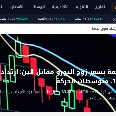
التقارير
التقويم
الأكاديمية
الوسطاء
الأسعار
تو
بيتكوين
+1.15%
78.18
النفط
+3.07%
63.50
الفضة
+0.02%
4,326
ا
ارتداد فوق نقطة
قة بسعر زوج اليورو مقابل الين: ارتدا
ارتداد زوج اليورو مقابل الين الياباني فوق نقطة التقاء عند 185.00 خلال جلسة آسيا يوم 