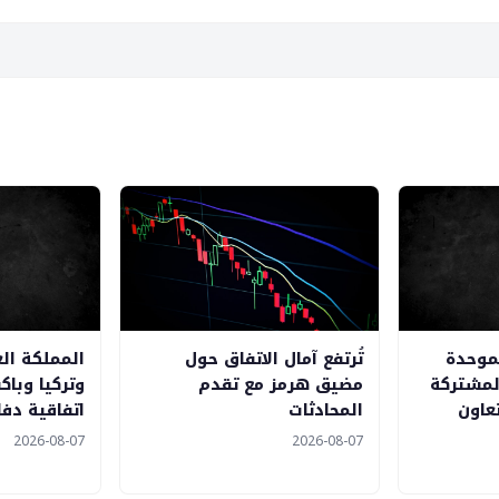
موحدة
تُرتفع آمال الاتفاق حول
المملكة ال
لمشتركة
مضيق هرمز مع تقدم
وتركيا وبا
عاون
المحادثات
اتفاقية دف
2026-08-07
2026-08-07