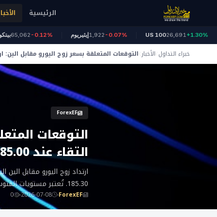
الرئيسية
الأخبار
ز
+1.30%
26,691
US 100
-0.07%
1,922
إيثيريوم
-0.12%
65,062
خبراء التداول
الأخبار
التوقعات المتعلقة بسعر زوج اليورو مقابل الين: 
التقاء عند 185.00، متوسطات الحركة
ForexEF
التوقعات المتعل
التقاء عند 185.00، متوسطات الحركة
185.30. تُعتبر مستويات المتوسطات المتحركة (50
0
2026-07-08
ForexEF