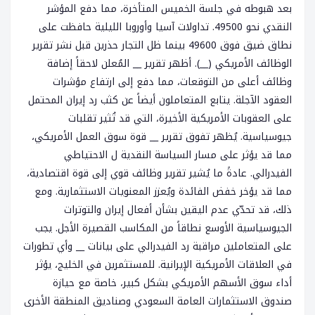
بعد هبوطه في جلسة الخميس المتأخرة، مما دفع المؤشر
النقدي نحو 49500. تداولات آسيا وأوروبا الليلية حافظت على
نطاق ضيق فوق 49600 بينما ظل التجار حذرين قبل نشر تقرير
الوظائف الأمريكي (__). أظهر تقرير __ المُعلن لاحقاً إضافة
وظائف أعلى من التوقعات، مما دفع إلى ارتفاع مؤشرات
العقود الآجلة. يتابع المتعاملون أيضاً عن كثب رد إيران المحتمل
على العقوبات الأمريكية الأخيرة، التي قد تُثير تقلبات
جيوسياسية. يُظهر تفوق تقرير __ قوة سوق العمل الأمريكي،
مما قد يؤثر على مسار السياسة النقدية ل الاحتياطي
الفيدرالي. عادةً ما يُشير تقرير وظائف قوي إلى قوة اقتصادية،
مما قد يؤخر خفض الفائدة ويُعزز المعنويات الاستثمارية. ومع
ذلك، قد تحدّي عدم اليقين بشأن أفعال إيران والتوترات
الجيوسياسية الأوسع نطاقاً من المكاسب القصيرة الأجل. يجب
على المتعاملين مراقبة رد الفيدرالي على بيانات __ وأي تطورات
في العلاقات الأمريكية الإيرانية. للمستثمرين في الخليج، يؤثر
أداء سوق الأسهم الأمريكي بشكل كبير، خاصة مع حيازة
صندوق الاستثمارات العامة السعودي وصناديق المنطقة الأخرى