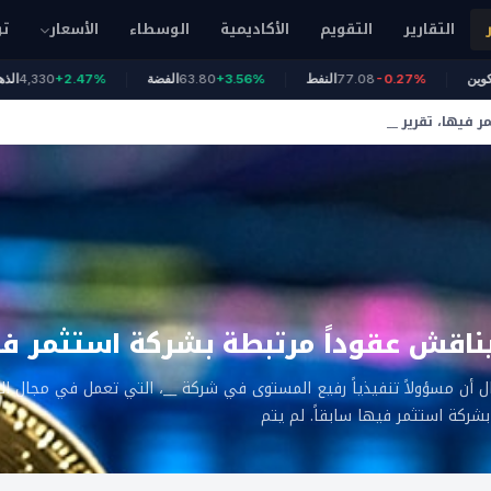
التقارير
التقويم
الأكاديمية
الوسطاء
الأسعار
تو
64
بيتكوين
-0.27%
77.08
النفط
+3.56%
63.80
الفضة
+2.47%
330
فيها، تقرير __
اقش عقوداً مرتبطة بشركة استثمر فيه
 أن مسؤولاً تنفيذياً رفيع المستوى في شركة __، التي تعمل في مجال ال
بشركة استثمر فيها سابقاً. لم يتم