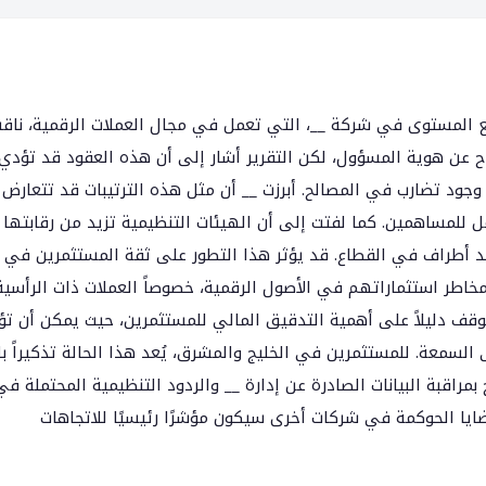
يع المستوى في شركة __، التي تعمل في مجال العملات الرقمية، نا
صاح عن هوية المسؤول، لكن التقرير أشار إلى أن هذه العقود قد تؤدي
 وجود تضارب في المصالح. أبرزت __ أن مثل هذه الترتيبات قد تتعارض
مل للمساهمين. كما لفتت إلى أن الهيئات التنظيمية تزيد من رقابتها
 ضد أطراف في القطاع. قد يؤثر هذا التطور على ثقة المستثمرين في 
خاطر استثماراتهم في الأصول الرقمية، خصوصاً العملات ذات الرأسية
لموقف دليلاً على أهمية التدقيق المالي للمستثمرين، حيث يمكن أن ت
لسمعة. للمستثمرين في الخليج والمشرق، يُعد هذا الحالة تذكيراً با
بمراقبة البيانات الصادرة عن إدارة __ والردود التنظيمية المحتملة في
ايا الحوكمة في شركات أخرى سيكون مؤشرًا رئيسيًا للاتجاهات