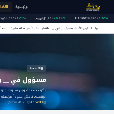
الرئيسية
الأخبار
ونز
+1.30%
26,691
US 100
+0.74%
1,914
إيثيريوم
+1.01%
,848
خبراء التداول
الأخبار
مسؤول في __ يناقش عقوداً مرتبطة بشركة استثمر 
ForexEF
مسؤول في __ ين
ذكرت صحيفة وول ستريت جورنال
الرقمية، ناقش عقوداً مرتبطة 
0
2026-05-30
ForexEF