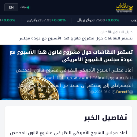
مباشر
EN
الذهب
+0.00%
3.7500
دولار/ريال
+0.00%
157.93
دولار/ين
0.00%
خبراء التداول
الأخبار
تستمر النقاشات حول مشروع قانون هذا الأسبوع مع عودة مجلس
ForexEF
الشيوخ الأمريكي
تستمر النقاشات حول مشروع قانون هذا الأسبوع مع
عودة مجلس الشيوخ الأمريكي
أعاد مجلس الشيوخ الأمريكي النظر في مشروع قانون المخصص
لتنظيم سوق العملات المشفرة، حيث أشار أعضاء من الحزب
الديمقراطي إلى رفضهم أي نسخة من القانون بدون مواد تتعل
0
2026-06-01
ForexEF
تفاصيل الخبر
أعاد مجلس الشيوخ الأمريكي النظر في مشروع قانون المخصص