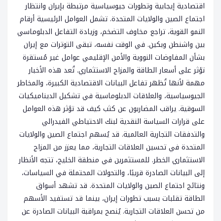
اقتصادية إيجابية وتطورات جيوسياسية مرتبطة بإيران وانتظار
اجتماع الصين والولايات المتحدة. تشمل العوامل الرئيسية أرقام
النمو القوية، تراجع مخاوف التضخم، وزيادة التفاعل الدبلوماسي
بين واشنطن وبكين. في الوقت نفسه، تبقى التوترات مع إيران
بشأن المفاوضات النووية والأمن الإقليمي عوامل غير مُستقرة
تؤثر على أسعار الطاقة والمزاج الاستثماري. تُعد هذه الأخبار
مهمة لأنها تُظهر تفاعل البيانات الاقتصادية الكبيرة، والمخاطر
الجيوسياسية، والعلاقات الدبلوماسية في تشكيل الديناميكيات
السوقية. يراقب المضاربون عن كثب كيف قد تؤثر هذه العوامل
على قرارات السياسة النقدية لبنك الاحتياطي الفيدرالي
والتدفقات التجارية العالمية. قد يُسهم اجتماع الصين والولايات
المتحدة في تحسين العلاقات التجارية، مما يعزز من المزاج
الاستثماري الخطر. للمستثمرين في منطقة الخليج، تتجه الأنظار
إلى البيانات الصادرة قريبًا، والتحولات المحتملة في السياسات،
ونتائج اجتماع الصين والولايات المتحدة. قد تشهد أسواق
الطاقة تقلبات بسبب تطورات إيران، بينما قد تستفيد الأسهم
من تحسن العلاقات التجارية. يُنصح بمراقبة البيانات الصادرة عن