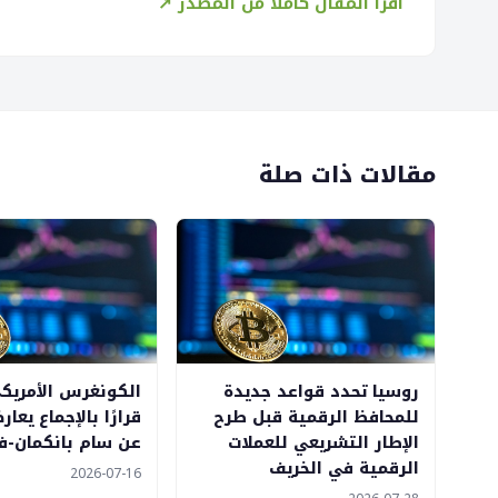
اقرأ المقال كاملاً من المصدر ↗
مقالات ذات صلة
روسيا تحدد قواعد جديدة
الكونغرس الأمريك
للمحافظ الرقمية قبل طرح
قرارًا بالإجماع يعا
الإطار التشريعي للعملات
عن سام بانكمان-فر
الرقمية في الخريف
2026-07-16