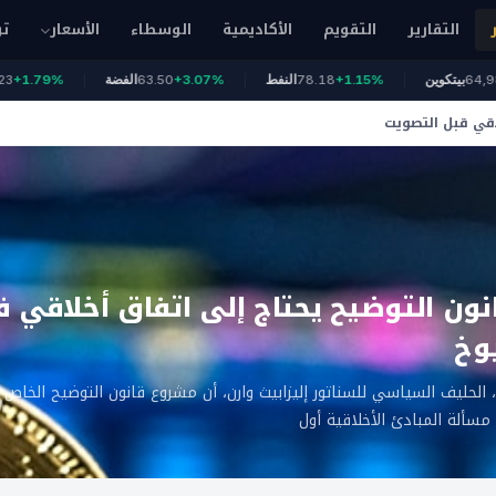
التقارير
التقويم
الأكاديمية
الوسطاء
الأسعار
تو
+1
64,980
بيتكوين
+1.15%
78.18
النفط
+3.07%
63.50
الفضة
.79%
اقي قبل التصويت
ون التوضيح يحتاج إلى اتفاق أخلاقي ق
وخ
 الحليف السياسي للسناتور إليزابيث وارن، أن مشروع قانون التوضيح الخاص 
مسألة المبادئ الأخلاقية أول