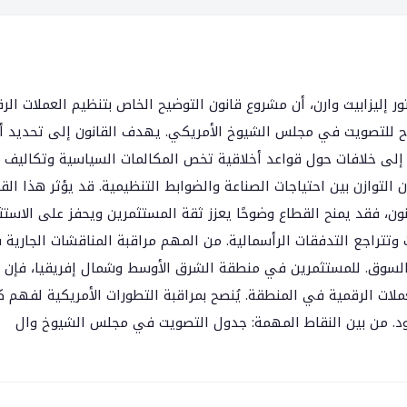
 إليزابيث وارن، أن مشروع قانون التوضيح الخاص بتنظيم العملات الر
ُطرح للتصويت في مجلس الشيوخ الأمريكي. يهدف القانون إلى تحديد أد
د إلى خلافات حول قواعد أخلاقية تخص المكالمات السياسية وتكاليف
التوازن بين احتياجات الصناعة والضوابط التنظيمية. قد يؤثر هذا القر
ون، فقد يمنح القطاع وضوحًا يعزز ثقة المستثمرين ويحفز على الاستثم
 وتتراجع التدفقات الرأسمالية. من المهم مراقبة المناقشات الجارية
السوق. للمستثمرين في منطقة الشرق الأوسط وشمال إفريقيا، فإن
ملات الرقمية في المنطقة. يُنصح بمراقبة التطورات الأمريكية لفهم 
لحدود. من بين النقاط المهمة: جدول التصويت في مجلس الشيوخ وال