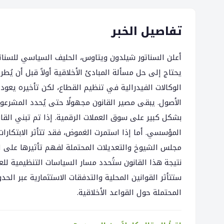
تفاصيل الخبر
أعلن السناتور شيلدون ويتاوس، الحليف السياسي للسناتور
يحتاج إلى حل مسألة المبادئ الأخلاقية أولاً قبل أن ي
الوكالات الفيدرالية في تنظيم القطاع، لكن تأخيره يعو
الأصول. يبقى مصير القانون مجهولًا حتى يُحدد المشرعون 
بشكل كبير على سوق العملات الرقمية. إذا تم تبني القان
المؤسسي. أما إذا استمرت الغموض، فقد تتأثر الابتكارات
مجلس الشيوخ والتعديلات المحتملة لفهم تأثيرها على 
نتيجة هذا القانون ستُحدد مسار السياسات التنظيمية للع
ستتأثر القوانين المحلية والتدفقات الاستثمارية عبر ا
المحتملة حول القواعد الأخلاقية.