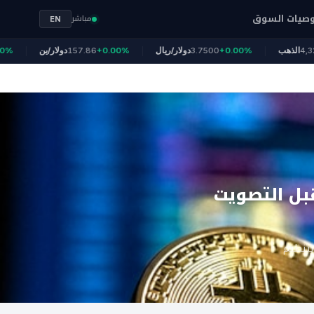
صيات السوق
مباشر
EN
+1
4,323
الذهب
+0.00%
3.7500
دولار/ريال
+0.00%
157.86
دولار/ين
بل التصويت
بتنظيم