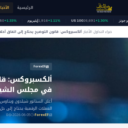
الرئيسية
الأخبار
54,
داو جونز
+1.30%
26,691
US 100
+1.11%
1,916
إيثيريوم
.33%
خبراء التداول
الأخبار
ألكسبروكس: قانون التوضيح يحتاج إلى اتفاق أخل
في مجلس الشيوخ
ForexEF
ألكسبروكس: قان
في مجلس الشي
أعلن السناتور شيلدون ويتاوس،
العملات الرقمية يحتاج إلى حل 
0
2026-06-05
ForexEF